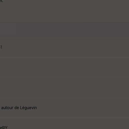
n.
51
s autour de Léguevin
JeRY