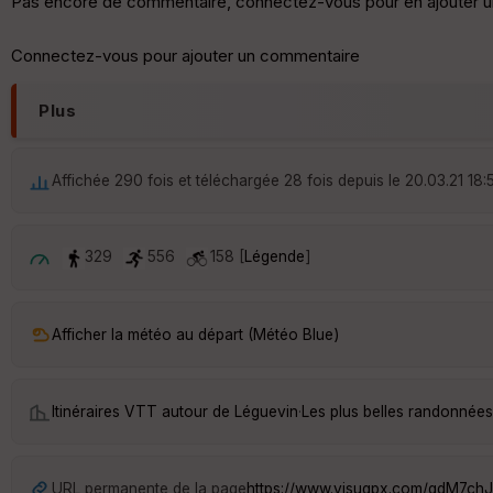
Pas encore de commentaire, connectez-vous pour en ajouter u
Connectez-vous pour ajouter un commentaire
Plus
Affichée 290 fois et téléchargée 28 fois depuis le 20.03.21 18:
329
556
158 [
Légende
]
Afficher la météo au départ (Météo Blue)
Itinéraires VTT autour de
Léguevin
·
Les plus belles randonnée
URL permanente de la page
https://www.visugpx.com/qdM7ch