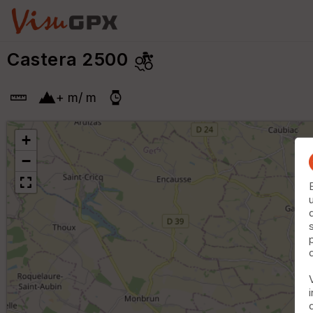
Castera 2500
+
m
/
m
+
−