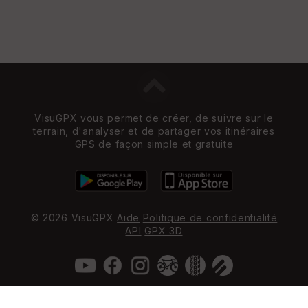
VisuGPX vous permet de créer, de suivre sur le
terrain, d'analyser et de partager vos itinéraires
GPS de façon simple et gratuite
© 2026 VisuGPX
Aide
Politique de confidentialité
API
GPX 3D