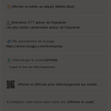
ri
v
Afficher la météo au départ (Météo Blue)
é
e
Itinéraires VTT autour de
Pujaudran
·
C
Les plus belles randonnées autour de Pujaudran
ou
le
ur
URL permanente de la page
https://www.visugpx.com/ilrvweyvop
Télécharger le fichier
GPX
KML
Ep
ai
ss
eu
r
Afficher le QRCode pour téléchargement sur mobile
Tr
an
sp
Intégrez cette trace dans votre site [
Afficher le code
]
ar
en