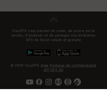
VisuGPX vous permet de créer, de suivre sur le
terrain, d'analyser et de partager vos itinéraires
GPS de façon simple et gratuite
© 2026 VisuGPX
Aide
Politique de confidentialité
API
GPX 3D