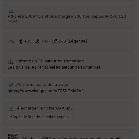
Tr
an
sp
Affichée 2669 fois et téléchargée 336 fois depuis le 07.04.20
ar
15:25
en
ce
435
734
248 [
Légende
]
Po
int
illé
Itinéraires VTT autour de
Fontenilles
·
s
Les plus belles randonnées autour de Fontenilles
S
e
URL permanente de la page
n
https://www.visugpx.com/Z95NTMd2bf
s
Télécharger le fichier
GPX
KML
St
re
et
Vi
e
w
Afficher le QRCode pour téléchargement sur mobile