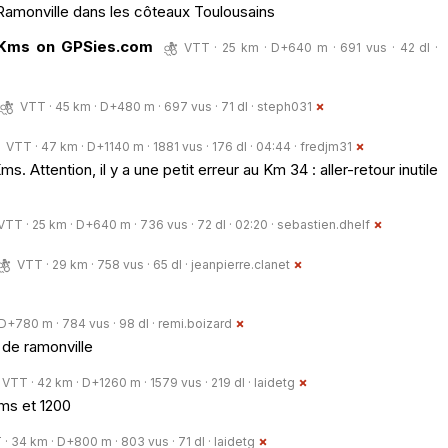
amonville dans les côteaux Toulousains
 Kms on GPSies.com
VTT · 25 km · D+640 m · 691 vus · 42 dl ·
VTT · 45 km · D+480 m · 697 vus · 71 dl ·
steph031
VTT · 47 km · D+1140 m · 1881 vus · 176 dl · 04:44 ·
fredjm31
 Attention, il y a une petit erreur au Km 34 : aller-retour inutile
VTT · 25 km · D+640 m · 736 vus · 72 dl · 02:20 ·
sebastien.dhelf
VTT · 29 km · 758 vus · 65 dl ·
jeanpierre.clanet
D+780 m · 784 vus · 98 dl ·
remi.boizard
 de ramonville
VTT · 42 km · D+1260 m · 1579 vus · 219 dl ·
laidetg
ms et 1200
· 34 km · D+800 m · 803 vus · 71 dl ·
laidetg