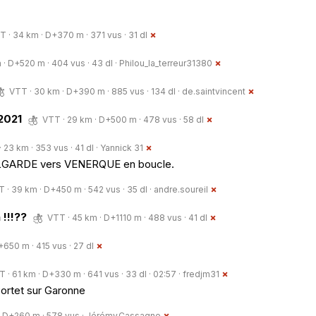
T · 34 km · D+370 m · 371 vus · 31 dl
 · D+520 m · 404 vus · 43 dl ·
Philou_la_terreur31380
VTT · 30 km · D+390 m · 885 vus · 134 dl ·
de.saintvincent
/2021
VTT · 29 km · D+500 m · 478 vus · 58 dl
 23 km · 353 vus · 41 dl ·
Yannick 31
FLGARDE vers VENERQUE en boucle.
 · 39 km · D+450 m · 542 vus · 35 dl ·
andre.soureil
!!!??
VTT · 45 km · D+1110 m · 488 vus · 41 dl
650 m · 415 vus · 27 dl
 · 61 km · D+330 m · 641 vus · 33 dl · 02:57 ·
fredjm31
ortet sur Garonne
· D+260 m · 578 vus ·
Jérémy.Cassagne