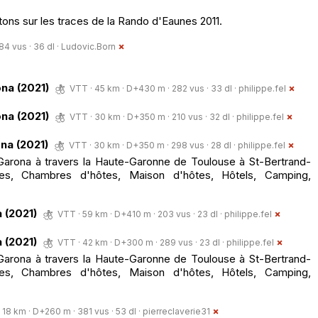
ons sur les traces de la Rando d'Eaunes 2011.
84 vus · 36 dl ·
Ludovic.Born
na (2021)
VTT · 45 km · D+430 m · 282 vus · 33 dl ·
philippe.fel
na (2021)
VTT · 30 km · D+350 m · 210 vus · 32 dl ·
philippe.fel
na (2021)
VTT · 30 km · D+350 m · 298 vus · 28 dl ·
philippe.fel
arona à travers la Haute-Garonne de Toulouse à St-Bertrand-
es, Chambres d'hôtes, Maison d'hôtes, Hôtels, Camping,
 (2021)
VTT · 59 km · D+410 m · 203 vus · 23 dl ·
philippe.fel
 (2021)
VTT · 42 km · D+300 m · 289 vus · 23 dl ·
philippe.fel
arona à travers la Haute-Garonne de Toulouse à St-Bertrand-
es, Chambres d'hôtes, Maison d'hôtes, Hôtels, Camping,
 18 km · D+260 m · 381 vus · 53 dl ·
pierreclaverie31