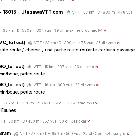
 - 18015 - UtagawaVTT.com
VTT · 37 km · D+830 m · 478 vus ·
· 36 km · D+500 m · 364 vus · 39 dl ·
maxime.brochard94
VMO_toTest)
VTT · 23 km · D+300 m · 476 vus · 35 dl ·
vmo
tite route / chemin / une partie route roulante certains passage
MO_toTest)
VTT · 15 km · 287 vus · 29 dl ·
vmo
n/boue, petite route
MO_toTest)
VTT · 16 km · 309 vus · 29 dl ·
vmo
n/boue, petite route
· 17 km · D+370 m · 713 vus · 89 dl · 01:48 ·
fredjm31
d'Eaunes.
TT · 20 km · D+430 m · 357 vus · 50 dl ·
Jeflokar
 Bram
VTT · 73 km · D+1950 m · 500 vus · 27 dl ·
Cédrik.Besseyre