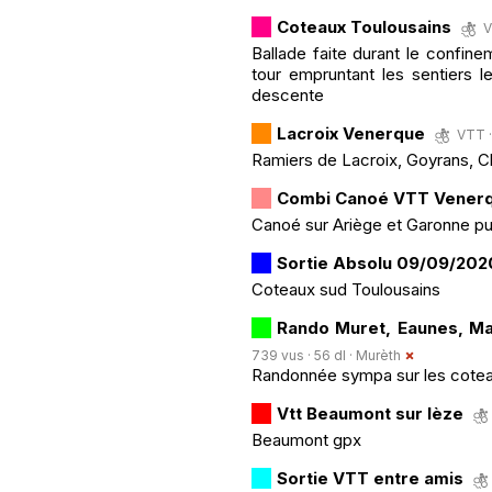
Coteaux Toulousains
V
Ballade faite durant le confine
tour empruntant les sentiers l
descente
Lacroix Venerque
VTT ·
Ramiers de Lacroix, Goyrans, Cl
Combi Canoé VTT Venerq
Canoé sur Ariège et Garonne p
Sortie Absolu 09/09/202
Coteaux sud Toulousains
Rando Muret, Eaunes, Ma
739 vus · 56 dl ·
Murèth
Randonnée sympa sur les cotea
Vtt Beaumont sur lèze
Beaumont gpx
Sortie VTT entre amis