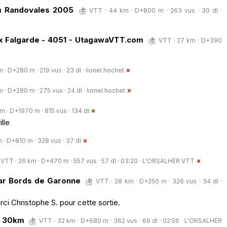
m Randovales 2005
VTT · 44 km · D+800 m · 263 vus · 30 dl ·
ix Falgarde - 4051 - UtagawaVTT.com
VTT · 27 km · D+390
 · D+280 m · 219 vus · 23 dl ·
lionel.hochet
 · D+280 m · 275 vus · 24 dl ·
lionel.hochet
m · D+1970 m · 815 vus · 134 dl
lle
 · D+810 m · 328 vus · 37 dl
VTT · 26 km · D+470 m · 557 vus · 57 dl · 03:20 ·
L'ORSALHER VTT
ar Bords de Garonne
VTT · 28 km · D+250 m · 326 vus · 34 dl ·
ci Christophe S. pour cette sortie.
s 30km
VTT · 32 km · D+680 m · 362 vus · 69 dl · 02:56 ·
L'ORSALHER