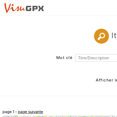
I
Mot clé
Rayon
Département
Afficher 
Auteur
page 1 -
page suivante