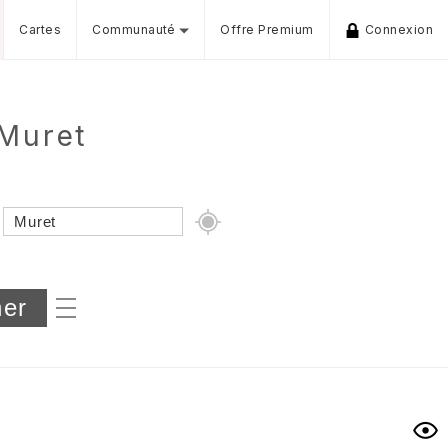
Cartes
Communauté
Offre Premium
Connexion
 Muret
Dénivelé min/max
iers