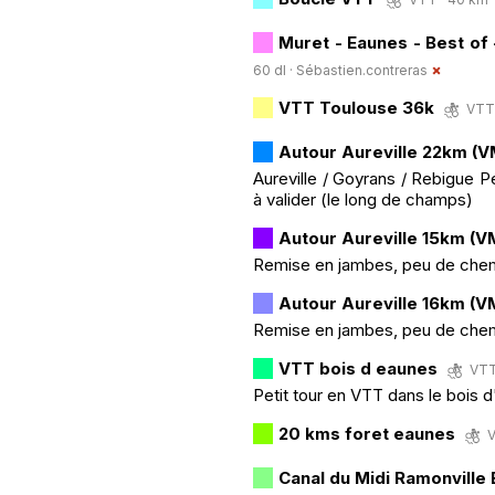
Muret - Eaunes - Best of
60 dl ·
Sébastien.contreras
VTT Toulouse 36k
VTT 
Autour Aureville 22km (
Aureville / Goyrans / Rebigue Pe
à valider (le long de champs)
Autour Aureville 15km (V
Remise en jambes, peu de chemi
Autour Aureville 16km (V
Remise en jambes, peu de chemi
VTT bois d eaunes
VTT 
Petit tour en VTT dans le bois 
20 kms foret eaunes
V
Canal du Midi Ramonville