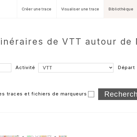
Créer une trace
Visualiser une trace
Bibliothèque
tinéraires de VTT autour de
Activité
Départ
Longueur min/max
les traces et fichiers de marqueurs
Dossier
et sous-doss
Trier par
Horodatage
Photos