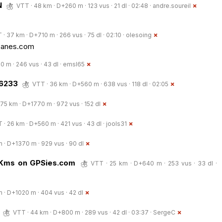
N
VTT · 48 km · D+260 m · 123 vus · 21 dl · 02:48 ·
andre.soureil
 · 37 km · D+710 m · 266 vus · 75 dl · 02:10 ·
olesoing
panes.com
 m · 246 vus · 43 dl ·
emsl65
36233
VTT · 36 km · D+560 m · 638 vus · 118 dl · 02:05
75 km · D+1770 m · 972 vus · 152 dl
 · 26 km · D+560 m · 421 vus · 43 dl ·
jools31
 · D+1370 m · 929 vus · 90 dl
 Kms on GPSies.com
VTT · 25 km · D+640 m · 253 vus · 33 dl ·
 · D+1020 m · 404 vus · 42 dl
VTT · 44 km · D+800 m · 289 vus · 42 dl · 03:37 ·
SergeC