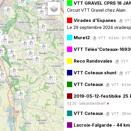
VTT GRAVEL CPRS 18 JA
Circuit VTT Gravel chez Alain
Virades d'Espanes
VTT
Le 29 septembre 2024 virades
Muret2
VTT · 43 km · D+750
VTT Téléo'Coteaux-169
Reco Randovales
VTT · 
VTT Coteaux shunt
VTT
VTT Coteaux
VTT · 63 km
2019-05-12-festibike 25
02:20 ·
sebastiendhelf
VTT Coteaux
VTT · 39 km
Lacroix-Falgarde - 44 km