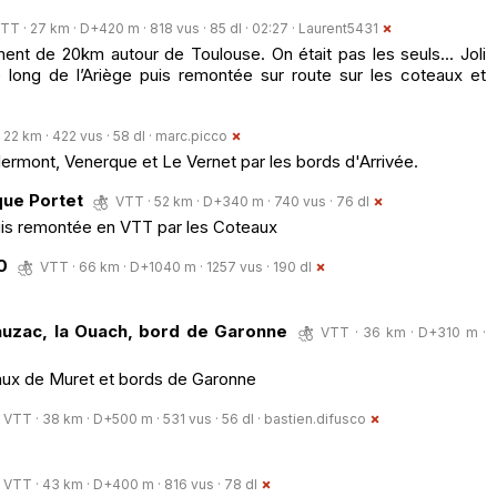
TT · 27 km · D+420 m · 818 vus · 85 dl · 02:27 ·
Laurent5431
ment de 20km autour de Toulouse. On était pas les seuls... Joli
e long de l’Ariège puis remontée sur route sur les coteaux et
 22 km · 422 vus · 58 dl ·
marc.picco
ermont, Venerque et Le Vernet par les bords d'Arrivée.
ue Portet
VTT · 52 km · D+340 m · 740 vus · 76 dl
uis remontée en VTT par les Coteaux
0
VTT · 66 km · D+1040 m · 1257 vus · 190 dl
uzac, la Ouach, bord de Garonne
VTT · 36 km · D+310 m ·
ux de Muret et bords de Garonne
VTT · 38 km · D+500 m · 531 vus · 56 dl ·
bastien.difusco
VTT · 43 km · D+400 m · 816 vus · 78 dl