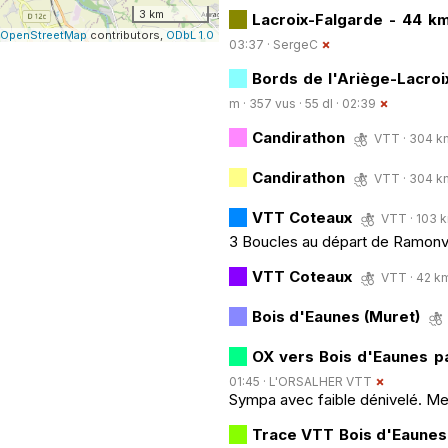
3 km
Lacroix-Falgarde - 44 k
OpenStreetMap
contributors,
ODbL 1.0
03:37 ·
SergeC
Bords de l'Ariège-Lacro
m · 357 vus · 55 dl · 02:39
Candirathon
VTT · 304 km
Candirathon
VTT · 304 km
VTT Coteaux
VTT · 103 k
3 Boucles au départ de Ramonvi
VTT Coteaux
VTT · 42 km
Bois d'Eaunes (Muret)
OX vers Bois d'Eaunes p
01:45 ·
L'ORSALHER VTT
Sympa avec faible dénivelé. Mer
Trace VTT Bois d'Eaune