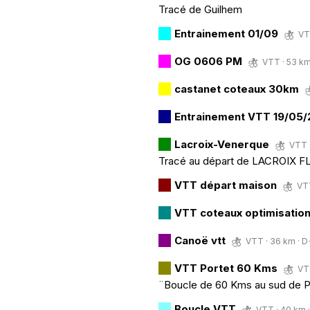
Tracé de Guilhem
Entrainement 01/09
VT
OG 0606 PM
VTT · 53 km
castanet coteaux 30km
Entrainement VTT 19/05
Lacroix-Venerque
VTT ·
Tracé au départ de LACROIX 
VTT départ maison
VTT
VTT coteaux optimisation 
Canoë vtt
VTT · 36 km · D+
VTT Portet 60 Kms
VTT
¨Boucle de 60 Kms au sud de P
Boucle VTT
VTT · 40 km 