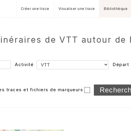
Créer une trace
Visualiser une trace
Bibliothèque
tinéraires de VTT autour de
Activité
Départ
Longueur min/max
les traces et fichiers de marqueurs
Dossier
et sous-doss
Trier par
Horodatage
Photos