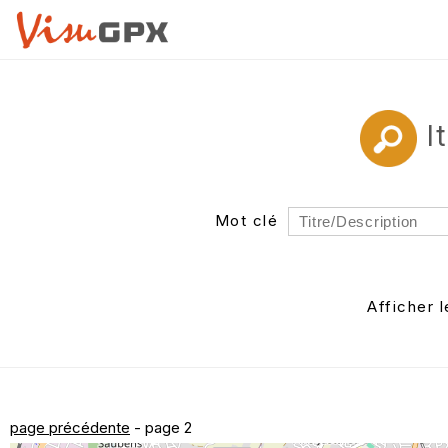
I
Mot clé
Rayon
Département
Afficher 
Auteur
page précédente
- page 2