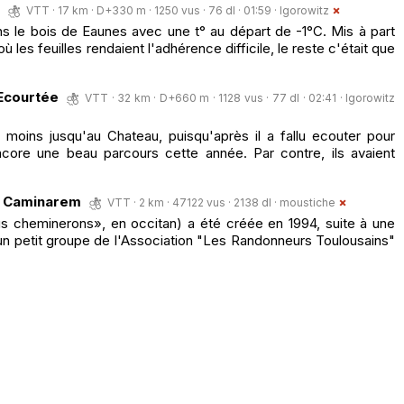
VTT · 17 km · D+330 m · 1250 vus · 76 dl · 01:59 ·
Igorowitz
s le bois de Eaunes avec une t° au départ de -1°C. Mis à part
es feuilles rendaient l'adhérence difficile, le reste c'était que
Ecourtée
VTT · 32 km · D+660 m · 1128 vus · 77 dl · 02:41 ·
Igorowitz
 moins jusqu'au Chateau, puisqu'après il a fallu ecouter pour
ore une beau parcours cette année. Par contre, ils avaient
s Caminarem
VTT · 2 km · 47122 vus · 2138 dl ·
moustiche
s cheminerons», en occitan) a été créée en 1994, suite à une
un petit groupe de l'Association "Les Randonneurs Toulousains"