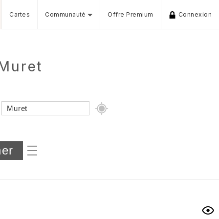
Cartes
Communauté
Offre Premium
Connexion
 Muret
Dénivelé min/max
iers