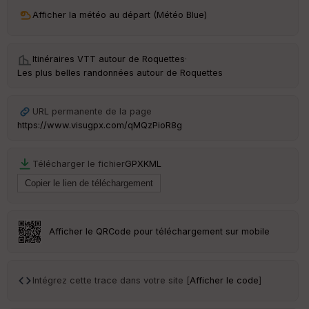
ri
v
Afficher la météo au départ (Météo Blue)
é
e
Itinéraires VTT autour de
Roquettes
·
C
Les plus belles randonnées autour de Roquettes
ou
le
ur
URL permanente de la page
https://www.visugpx.com/qMQzPioR8g
Télécharger le fichier
GPX
KML
Ep
ai
ss
eu
r
Afficher le QRCode pour téléchargement sur mobile
Tr
an
sp
Intégrez cette trace dans votre site [
Afficher le code
]
ar
en