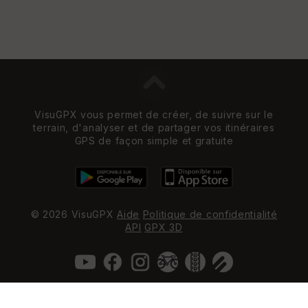
VisuGPX vous permet de créer, de suivre sur le
terrain, d'analyser et de partager vos itinéraires
GPS de façon simple et gratuite
© 2026 VisuGPX
Aide
Politique de confidentialité
API
GPX 3D