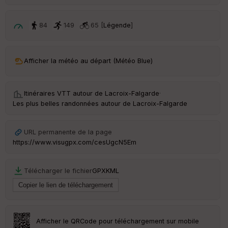
ri
v
é
84
149
65 [
Légende
]
e
C
ou
Afficher la météo au départ (Météo Blue)
le
ur
Itinéraires VTT autour de
Lacroix-Falgarde
·
Les plus belles randonnées autour de Lacroix-Falgarde
Ep
URL permanente de la page
ai
https://www.visugpx.com/cesUgcN5Em
ss
eu
r
Télécharger le fichier
GPX
KML
Tr
an
sp
ar
Afficher le QRCode pour téléchargement sur mobile
en