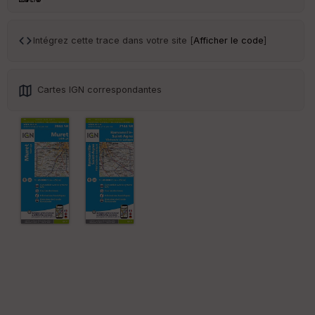
ce
Intégrez cette trace dans votre site [
Afficher le code
]
Po
int
illé
s
Cartes IGN correspondantes
S
e
n
s
St
re
et
Vi
e
w