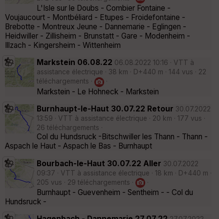
L'Isle sur le Doubs - Combier Fontaine -
Voujaucourt - Montbéliard - Etupes - Froidefontaine -
Brebotte - Montreux Jeune - Dannemarie - Eglingen -
Heidwiller - Zillisheim - Brunstatt - Gare - Modenheim -
Illzach - Kingersheim - Wittenheim
Markstein 06.08.22
06.08.2022 10:16 · VTT à
assistance électrique · 38 km · D+440 m · 144 vus · 22
téléchargements ·
·
Markstein - Le Hohneck - Markstein
Burnhaupt-le-Haut 30.07.22 Retour
30.07.2022
13:59 · VTT à assistance électrique · 20 km · 177 vus ·
26 téléchargements ·
Col du Hundsruck -Bitschwiller les Thann - Thann -
Aspach le Haut - Aspach le Bas - Burnhaupt
Bourbach-le-Haut 30.07.22 Aller
30.07.2022
09:37 · VTT à assistance électrique · 18 km · D+440 m ·
205 vus · 29 téléchargements ·
·
Burnhaupt - Guevenheim - Sentheim - - Col du
Hundsruck -
Hagenbach - Dannemarie 27.07.22