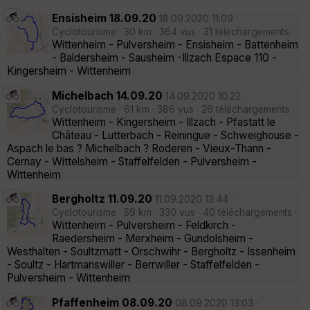
Ensisheim 18.09.20
18.09.2020 11:09 ·
Cyclotourisme · 30 km · 364 vus · 31 téléchargements ·
Wittenheim - Pulversheim - Ensisheim - Battenheim
- Baldersheim - Sausheim -Illzach Espace 110 -
Kingersheim - Wittenheim
Michelbach 14.09.20
14.09.2020 10:22 ·
Cyclotourisme · 61 km · 386 vus · 26 téléchargements ·
Wittenheim - Kingersheim - Illzach - Pfastatt le
Château - Lutterbach - Reiningue - Schweighouse -
Aspach le bas ? Michelbach ? Roderen - Vieux-Thann -
Cernay - Wittelsheim - Staffelfelden - Pulversheim -
Wittenheim
Bergholtz 11.09.20
11.09.2020 13:44 ·
Cyclotourisme · 59 km · 330 vus · 40 téléchargements ·
Wittenheim - Pulversheim - Feldkirch -
Raedersheim - Merxheim - Gundolsheim -
Westhalten - Soultzmatt - Orschwihr - Bergholtz - Issenheim
- Soultz - Hartmanswiller - Berrwiller - Staffelfelden -
Pulversheim - Wittenheim
Pfaffenheim 08.09.20
08.09.2020 13:03 ·