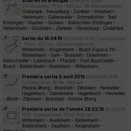
Staufen im Breisgau
01.06.2019 14:06 ·
Cyclotourisme · 51 km · 432 vus · 28 téléchargements ·
Chalampé - Neuenburg - Zienken - Grissheim -
Heiterseim - Gallenweiler - Schmidhofen - Bad
Krozingen - Staufen - Grunern - Ballrechten-Dottingen -
Heitersheim - Grissheim - Zienken - Neuenburg - Chalampé
Sortie du 18.04.19
18.04.2019 14:30 · Cyclotourisme
· 41 km · 427 vus · 24 téléchargements ·
Wittenheim - Kingersheim - Illzach Espace 110 -
Modenheim - Gare - Brunstatt - Didenheim -
Morschwiller - Lutterbach - Pfastatt - Pont Bourtzwiller -
Illzach - Baldersheim - Ruelisheim - Wittenheim
Première sortie 6 avril 2019
06.04.2019 14:18 ·
Cyclotourisme · 45 km · 398 vus ·
Piscine Illberg - Brunstatt - Zillisheim - Heidwiller -
Hagenbach - Dannemarie - Hagenbach - Heidwiller
- Illfurth - Zillisheim - Brunstatt - Piscine Illberg
Première sortie de l'année 28.02.19
28.02.2019
15:31 · Cyclotourisme · 11 km · 329 vus ·
Wittenheim - Ruelisheim - Battenheim -
Baldersheim - Sausheim - Kingersheim -