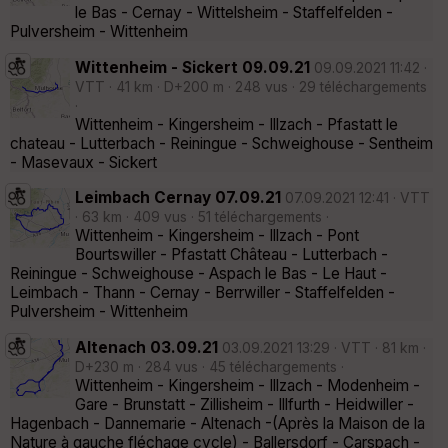
le Bas - Cernay - Wittelsheim - Staffelfelden -
Pulversheim - Wittenheim
Wittenheim - Sickert 09.09.21
09.09.2021 11:42 ·
VTT · 41 km · D+200 m · 248 vus · 29 téléchargements
·
Wittenheim - Kingersheim - Illzach - Pfastatt le
chateau - Lutterbach - Reiningue - Schweighouse - Sentheim
- Masevaux - Sickert
Leimbach Cernay 07.09.21
07.09.2021 12:41 · VTT
· 63 km · 409 vus · 51 téléchargements ·
Wittenheim - Kingersheim - Illzach - Pont
Bourtswiller - Pfastatt Château - Lutterbach -
Reiningue - Schweighouse - Aspach le Bas - Le Haut -
Leimbach - Thann - Cernay - Berrwiller - Staffelfelden -
Pulversheim - Wittenheim
Altenach 03.09.21
03.09.2021 13:29 · VTT · 81 km ·
D+230 m · 284 vus · 45 téléchargements ·
Wittenheim - Kingersheim - Illzach - Modenheim -
Gare - Brunstatt - Zillisheim - Illfurth - Heidwiller -
Hagenbach - Dannemarie - Altenach -(Après la Maison de la
Nature à gauche fléchage cycle) - Ballersdorf - Carspach -