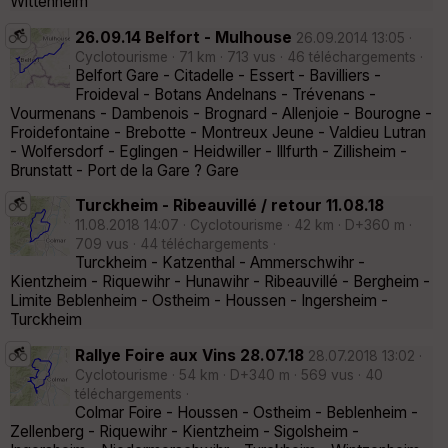
Wittenheim
26.09.14 Belfort - Mulhouse
26.09.2014 13:05 ·
Cyclotourisme · 71 km · 713 vus · 46 téléchargements ·
Belfort Gare - Citadelle - Essert - Bavilliers -
Froideval - Botans Andelnans - Trévenans -
Vourmenans - Dambenois - Brognard - Allenjoie - Bourogne -
Froidefontaine - Brebotte - Montreux Jeune - Valdieu Lutran
- Wolfersdorf - Eglingen - Heidwiller - Illfurth - Zillisheim -
Brunstatt - Port de la Gare ? Gare
Turckheim - Ribeauvillé / retour 11.08.18
11.08.2018 14:07 · Cyclotourisme · 42 km · D+360 m ·
709 vus · 44 téléchargements ·
Turckheim - Katzenthal - Ammerschwihr -
Kientzheim - Riquewihr - Hunawihr - Ribeauvillé - Bergheim -
Limite Beblenheim - Ostheim - Houssen - Ingersheim -
Turckheim
Rallye Foire aux Vins 28.07.18
28.07.2018 13:02 ·
Cyclotourisme · 54 km · D+340 m · 569 vus · 40
téléchargements ·
Colmar Foire - Houssen - Ostheim - Beblenheim -
Zellenberg - Riquewihr - Kientzheim - Sigolsheim -