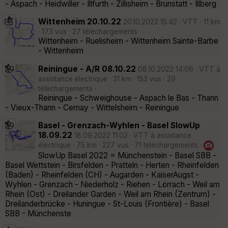
- Aspach - Heidwiller - Illfurth - Zillisheim - Brunstatt - Illberg
Wittenheim 20.10.22
20.10.2022 15:42 · VTT · 11 km
· 173 vus · 27 téléchargements ·
Wittenheim - Ruelisheim - Wittenheim Sainte-Barbe
- Wittenheim
Reiningue - A/R 08.10.22
08.10.2022 14:06 · VTT à
assistance électrique · 31 km · 153 vus · 29
téléchargements ·
Reiningue - Schweighouse - Aspach le Bas - Thann
- Vieux-Thann - Cernay - Wittelsheim - Reiningue
Basel - Grenzach-Wyhlen - Basel SlowUp
18.09.22
18.09.2022 11:02 · VTT à assistance
électrique · 75 km · 227 vus · 71 téléchargements ·
·
SlowUp Basel 2022 = Münchenstein - Basel SBB -
Basel Wettstein - Birsfelden - Pratteln - Herten - Rheinfelden
(Baden) - Rheinfelden (CH) - Augarden - KaiserAugst -
Wyhlen - Grenzach - Niederholz - Riehen - Lörrach - Weil am
Rhein (Ost) - Dreilander Garden - Weil am Rhein (Zentrum) -
Dreilanderbrücke - Huningue - St-Louis (Frontière) - Basel
SBB - Münchenste