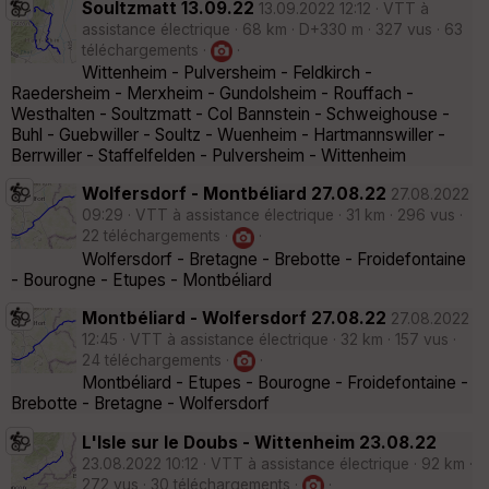
Soultzmatt 13.09.22
13.09.2022 12:12 · VTT à
assistance électrique · 68 km · D+330 m · 327 vus · 63
téléchargements ·
·
Wittenheim - Pulversheim - Feldkirch -
Raedersheim - Merxheim - Gundolsheim - Rouffach -
Westhalten - Soultzmatt - Col Bannstein - Schweighouse -
Buhl - Guebwiller - Soultz - Wuenheim - Hartmannswiller -
Berrwiller - Staffelfelden - Pulversheim - Wittenheim
Wolfersdorf - Montbéliard 27.08.22
27.08.2022
09:29 · VTT à assistance électrique · 31 km · 296 vus ·
22 téléchargements ·
·
Wolfersdorf - Bretagne - Brebotte - Froidefontaine
- Bourogne - Etupes - Montbéliard
Montbéliard - Wolfersdorf 27.08.22
27.08.2022
12:45 · VTT à assistance électrique · 32 km · 157 vus ·
24 téléchargements ·
·
Montbéliard - Etupes - Bourogne - Froidefontaine -
Brebotte - Bretagne - Wolfersdorf
L'Isle sur le Doubs - Wittenheim 23.08.22
23.08.2022 10:12 · VTT à assistance électrique · 92 km ·
272 vus · 30 téléchargements ·
·