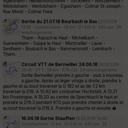
Ingersheim - Niedermorschwihr - Turckheim - Wintzenheim -
Wettolsheim - Wettolsheim - Eguisheim - Colmar St-Joseph -
Rue Morat - Colmar Foire
Sortie du 21.07.18 Bourbach le Bas
21.07.2018
13:56 · Cyclotourisme · 38 km · D+430 m · 543 vus · 29
téléchargements ·
Thann - Aspach le Haut - Michelbach -
Guewenheim - Soppe le Haut - Mortzwiller - Lauw -
Sentheim - Boubach le Bas - Rammersmatt - Leimbach -
Thann.
Circuit VTT de Bernwiller 24.06.18
24.06.2018
09:45 · VTT · 28 km · 676 vus · 54 téléchargements ·
Sortie Bernwiller prendre à gauche - puis à nouveau
à gauche. Après un léger virage à droite, prendre à
gauche et au bout traverser la D 182 et au de 7.2 km
traverser la D19. A 10.62 km contourner Hochstatt. A 13.21
km Froeningue. A 19.20 au centre de Spechbach le haut et
prendre la D19.3 pendant 970 puis prendre chemin à droite et
au bout traverser la D19.3. Prendre à gauche et ensuite �
16.06.18 Sortie Stauffen
16.06.2018 14:06 ·
Cyclotourisme · 51 km · D+240 m · 441 vus · 25