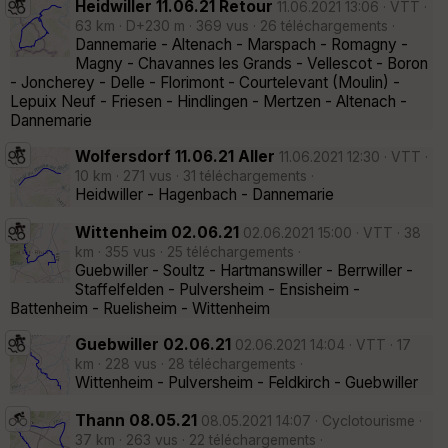
Heidwiller 11.06.21 Retour
11.06.2021 13:06 · VTT ·
63 km · D+230 m · 369 vus · 26 téléchargements ·
Dannemarie - Altenach - Marspach - Romagny -
Magny - Chavannes les Grands - Vellescot - Boron
- Joncherey - Delle - Florimont - Courtelevant (Moulin) -
Lepuix Neuf - Friesen - Hindlingen - Mertzen - Altenach -
Dannemarie
Wolfersdorf 11.06.21 Aller
11.06.2021 12:30 · VTT ·
10 km · 271 vus · 31 téléchargements ·
Heidwiller - Hagenbach - Dannemarie
Wittenheim 02.06.21
02.06.2021 15:00 · VTT · 38
km · 355 vus · 25 téléchargements ·
Guebwiller - Soultz - Hartmanswiller - Berrwiller -
Staffelfelden - Pulversheim - Ensisheim -
Battenheim - Ruelisheim - Wittenheim
Guebwiller 02.06.21
02.06.2021 14:04 · VTT · 17
km · 228 vus · 28 téléchargements ·
Wittenheim - Pulversheim - Feldkirch - Guebwiller
Thann 08.05.21
08.05.2021 14:07 · Cyclotourisme ·
37 km · 263 vus · 22 téléchargements ·