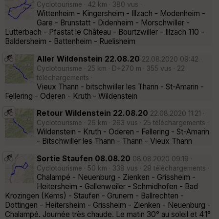
Cyclotourisme · 42 km · 380 vus ·
Wittenheim - Kingersheim - Illzach - Modenheim -
Gare - Brunstatt - Didenheim - Morschwiller -
Lutterbach - Pfastat le Château - Bourtzwiller - Illzach 110 -
Baldersheim - Battenheim - Ruelisheim
Aller Wildenstein 22.08.20
22.08.2020 09:42 ·
Cyclotourisme · 25 km · D+270 m · 355 vus · 22
téléchargements ·
Vieux Thann - bitschwiller les Thann - St-Amarin -
Fellering - Oderen - Kruth - Wildenstein
Retour Wildenstein 22.08.20
22.08.2020 11:21 ·
Cyclotourisme · 26 km · 263 vus · 25 téléchargements ·
Wildenstein - Kruth - Oderen - Fellering - St-Amarin
- Bitschwiller les Thann - Thann - Vieux Thann
Sortie Staufen 08.08.20
08.08.2020 09:19 ·
Cyclotourisme · 50 km · 338 vus · 29 téléchargements ·
Chalampé - Neuenburg - Zienken - Grissheim -
Heitersheim - Gallenweiler - Schmidhofen - Bad
Krozingen (Kems) - Staufen - Grunern - Ballrechten -
Dottingen - Heitersheim - Grissheim - Zienken - Neuenburg -
Chalampé. Journée très chaude. Le matin 30° au soleil et 41°