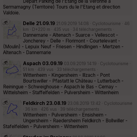
Départ Parking de l'Etang de la Véronne à
Sermamagny (Territoire) Tours du le l'Etang et direction
Valdoie.
Delle 21.09.19
21.09.2019 14:08 · Cyclotourisme · 46
km · D+220 m · 435 vus · 34 téléchargements ·
Dannemarie - Altenach - Suarce - Vellescot -
Joncherey - Delle - Florimont - Courtelevant -
(Moulin) - Lepuix Neuf - Friesen - Hindlingen - Mertzen -
Altenach - Dannemarie
Aspach 03.09.19
03.09.2019 14:19 · Cyclotourisme ·
51 km · 439 vus · 33 téléchargements ·
Wittenheim - Kingersheim - Illzach - Pont
Bourtswiller - Pfastatt le Château - Lutterbach -
Reiningue - Schweighouse - Aspach le Bas - Cernay -
Wittelsheim - Staffelfelden - Pulversheim - Wittenheim
Feldkirch 23.08.19
23.08.2019 13:42 · Cyclotourisme
· 36 km · 426 vus · 39 téléchargements ·
Wittenheim - Pulversheim - Ensisheim -
Ungersheim - Raedersheim Feldkirch - Bollwiller -
Stafelfelden - Pulversheim - Wittenheim