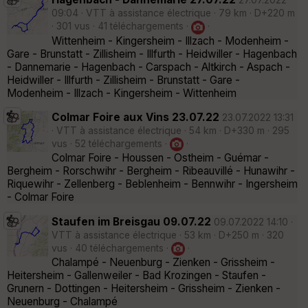
27.07.2022
09:04 · VTT à assistance électrique · 79 km · D+220 m
· 301 vus · 41 téléchargements ·
·
Wittenheim - Kingersheim - Illzach - Modenheim -
Gare - Brunstatt - Zillisheim - Illfurth - Heidwiller - Hagenbach
- Dannemarie - Hagenbach - Carspach - Altkirch - Aspach -
Heidwiller - Illfurth - Zillisheim - Brunstatt - Gare -
Modenheim - Illzach - Kingersheim - Wittenheim
Colmar Foire aux Vins 23.07.22
23.07.2022 13:31
· VTT à assistance électrique · 54 km · D+330 m · 295
vus · 52 téléchargements ·
·
Colmar Foire - Houssen - Ostheim - Guémar -
Bergheim - Rorschwihr - Bergheim - Ribeauvillé - Hunawihr -
Riquewihr - Zellenberg - Beblenheim - Bennwihr - Ingersheim
- Colmar Foire
Staufen im Breisgau 09.07.22
09.07.2022 14:10 ·
VTT à assistance électrique · 53 km · D+250 m · 320
vus · 40 téléchargements ·
·
Chalampé - Neuenburg - Zienken - Grissheim -
Heitersheim - Gallenweiler - Bad Krozingen - Staufen -
Grunern - Dottingen - Heitersheim - Grissheim - Zienken -
Neuenburg - Chalampé