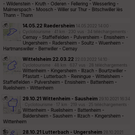
- Wildenstein - Kruth - Oderen - Fellering - Wesserling -
Malmerspach - Moosch - Willer sur Thur - Bitschwiller lès
Thann - Thann
14.05.22 Raedersheim
14.05.2022 14:00 ·
Cyclotourisme · 41 km · 230 vus · 34 téléchargements ·
Cernay - Staffelfelden - Pulversheim - Ensisheim -
Ungersheim - Radersheim - Soultz - Wuenheim -
Hartmanswiller - Berrwiller - Cernay
Wittelsheim 22.03.22
22.03.2022 14:10 ·
Cyclotourisme · 48 km · 637 vus · 28 téléchargements ·
Wittenheim - Kingersheim - Illzach - Bourtzwiller -
Pfastatt - Lutterbach - Reiningue - Wittelsheim -
Staffelfelden - Pulversheim - Ensisheim - Battenheim -
Ruelisheim - Wittenheim
29.10.21 Wittenheim - Sausheim
29.10.2021 16:34
· Cyclotourisme · 17 km · 219 vus · 25 téléchargements ·
Wittenheim - Ruelisheim - Battenheim -
Baldersheim - Sausheim - Illzach - Kingersheim -
Wittenheim
28.10.21 Lutterbach - Ungersheim
28.10.2021