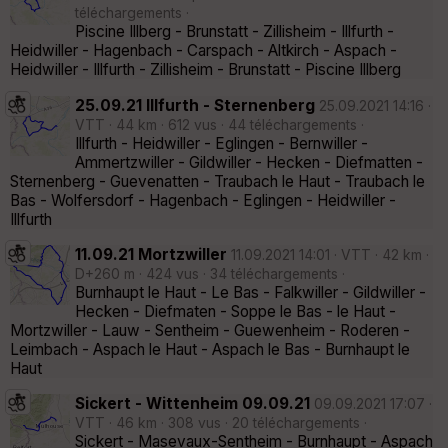
téléchargements ·
Piscine Illberg - Brunstatt - Zillisheim - Illfurth -
Heidwiller - Hagenbach - Carspach - Altkirch - Aspach -
Heidwiller - Illfurth - Zillisheim - Brunstatt - Piscine Illberg
25.09.21 Illfurth - Sternenberg
25.09.2021 14:16 ·
VTT · 44 km · 612 vus · 44 téléchargements ·
Illfurth - Heidwiller - Eglingen - Bernwiller -
Ammertzwiller - Gildwiller - Hecken - Diefmatten -
Sternenberg - Guevenatten - Traubach le Haut - Traubach le
Bas - Wolfersdorf - Hagenbach - Eglingen - Heidwiller -
Illfurth
11.09.21 Mortzwiller
11.09.2021 14:01 · VTT · 42 km ·
D+260 m · 424 vus · 34 téléchargements ·
Burnhaupt le Haut - Le Bas - Falkwiller - Gildwiller -
Hecken - Diefmaten - Soppe le Bas - le Haut -
Mortzwiller - Lauw - Sentheim - Guewenheim - Roderen -
Leimbach - Aspach le Haut - Aspach le Bas - Burnhaupt le
Haut
Sickert - Wittenheim 09.09.21
09.09.2021 17:07 ·
VTT · 46 km · 308 vus · 20 téléchargements ·
Sickert - Masevaux-Sentheim - Burnhaupt - Aspach