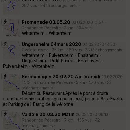
Cyclotourisme · 50 km · D+410 m ·
297 vus · 24 téléchargements ·
Promenade 03.05.20
03.05.2020 15:57 ·
Randonnée Pédestre · 2 km · 304 vus ·
Wittenheim - Wittenheim
Ungersheim 04mars 2020
04.03.2020 14:50 ·
Cyclotourisme · 25 km · 360 vus · 28 téléchargements ·
Wittenheim - Pulversheim - Ensisheim -
Ungersheim - Petit Prince - Ecomusée -
Pulversheim - Wittenheim
Sermamagny 20.02.20 Après-midi
20.02.2020
14:13 · Randonnée Pédestre · 5 km · 470 vus · 33
téléchargements ·
Départ du Restaurant.Après le pont à droite,
prendre chemin rural (qui grimpe un peu) jusqu'à Bas-Evette
et Parking de l'Etang de la Véronne
Valdoie 20.02.20 Matin
20.02.2020 09:13 ·
Randonnée Pédestre · 7 km · 455 vus · 42
téléchargements ·