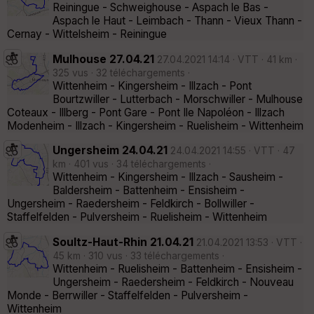
Reiningue - Schweighouse - Aspach le Bas -
Aspach le Haut - Leimbach - Thann - Vieux Thann -
Cernay - Wittelsheim - Reiningue
Mulhouse 27.04.21
27.04.2021 14:14 · VTT · 41 km ·
325 vus · 32 téléchargements ·
Wittenheim - Kingersheim - Illzach - Pont
Bourtzwiller - Lutterbach - Morschwiller - Mulhouse
Coteaux - Illberg - Pont Gare - Pont Ile Napoléon - Illzach
Modenheim - Illzach - Kingersheim - Ruelisheim - Wittenheim
Ungersheim 24.04.21
24.04.2021 14:55 · VTT · 47
km · 401 vus · 34 téléchargements ·
Wittenheim - Kingersheim - Illzach - Sausheim -
Baldersheim - Battenheim - Ensisheim -
Ungersheim - Raedersheim - Feldkirch - Bollwiller -
Staffelfelden - Pulversheim - Ruelisheim - Wittenheim
Soultz-Haut-Rhin 21.04.21
21.04.2021 13:53 · VTT ·
45 km · 310 vus · 33 téléchargements ·
Wittenheim - Ruelisheim - Battenheim - Ensisheim -
Ungersheim - Raedersheim - Feldkirch - Nouveau
Monde - Berrwiller - Staffelfelden - Pulversheim -
Wittenheim