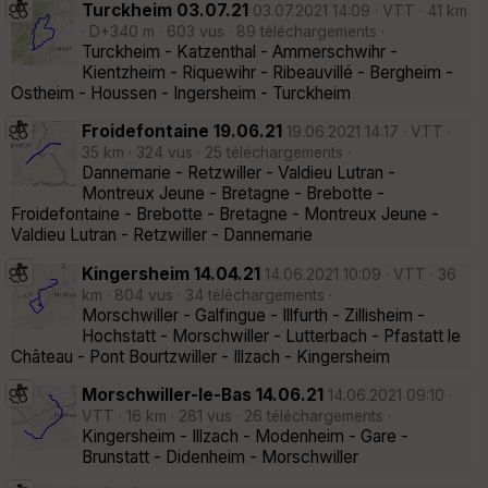
Turckheim 03.07.21
03.07.2021 14:09 · VTT · 41 km
· D+340 m · 603 vus · 89 téléchargements ·
Turckheim - Katzenthal - Ammerschwihr -
Kientzheim - Riquewihr - Ribeauvillé - Bergheim -
Ostheim - Houssen - Ingersheim - Turckheim
Froidefontaine 19.06.21
19.06.2021 14:17 · VTT ·
35 km · 324 vus · 25 téléchargements ·
Dannemarie - Retzwiller - Valdieu Lutran -
Montreux Jeune - Bretagne - Brebotte -
Froidefontaine - Brebotte - Bretagne - Montreux Jeune -
Valdieu Lutran - Retzwiller - Dannemarie
Kingersheim 14.04.21
14.06.2021 10:09 · VTT · 36
km · 804 vus · 34 téléchargements ·
Morschwiller - Galfingue - Illfurth - Zillisheim -
Hochstatt - Morschwiller - Lutterbach - Pfastatt le
Château - Pont Bourtzwiller - Illzach - Kingersheim
Morschwiller-le-Bas 14.06.21
14.06.2021 09:10 ·
VTT · 16 km · 281 vus · 26 téléchargements ·
Kingersheim - Illzach - Modenheim - Gare -
Brunstatt - Didenheim - Morschwiller