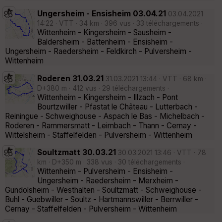
Ungersheim - Ensisheim 03.04.21
03.04.2021
14:22 · VTT · 34 km · 396 vus · 33 téléchargements ·
Wittenheim - Kingersheim - Sausheim -
Baldersheim - Battenheim - Ensisheim -
Ungersheim - Raedersheim - Feldkirch - Pulversheim -
Wittenheim
Roderen 31.03.21
31.03.2021 13:44 · VTT · 68 km ·
D+380 m · 412 vus · 29 téléchargements ·
Wittenheim - Kingersheim - Illzach - Pont
Bourtzwiller - Pfastat le Château - Lutterbach -
Reiningue - Schweighouse - Aspach le Bas - Michelbach -
Roderen - Rammersmatt - Leimbach - Thann - Cernay -
Wittelsheim - Staffelfelden - Pulversheim - Wittenheim
Soultzmatt 30.03.21
30.03.2021 13:46 · VTT · 78
km · D+350 m · 338 vus · 30 téléchargements ·
Wittenheim - Pulversheim - Ensisheim -
Ungersheim - Raedersheim - Merxheim -
Gundolsheim - Westhalten - Soultzmatt - Schweighouse -
Buhl - Guebwiller - Soultz - Hartmannswiller - Berrwiller -
Cernay - Staffelfelden - Pulversheim - Wittenheim