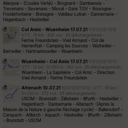
Allenjoie - (Coulée Verte) - Brognard - Dambenois -
Trevenans - Sevenans - Moval - Gare TGV - Bourogne -
Froidefontaine - Bretagne - Valdieu-Lutran - Dannemarie -
Hagenbach - Heidwiller
Col Amic - Wuenheim 17.07.21
17.07.2021 13:15 ·
VTT · 19 km · 406 vus · 29 téléchargements ·
Ferme Freundstein - Vieil Armand - Col de
Herrenfluh - Camping les Sources - Wattwiller -
Berrwiller - Hartmannswiller - Wuenheim
Wuenheim - Col Amic 17.07.21
17.07.2021 10:51 ·
VTT · 12 km · D+550 m · 285 vus · 25 téléchargements ·
Wuenheim - La Sapinière - Col Amic - Direction
Vieil Armand - Ferme Freundstein
Altenach 10.07.21
10.07.2021 13:12 · VTT · 56 km ·
D+230 m · 372 vus · 28 téléchargements ·
USOM - Brunstatt - Zillisheim - Illfurth - Heidwiller -
Hagenbach - Dannemarie - Altenach -(Après la
Maison de la Nature à gauche fléchage cycle) - Ballersdorf -
Carspach - Altkirch - Aspach - Heidwiller - Illfurth - Zillisheim
- Brunstatt - USOM