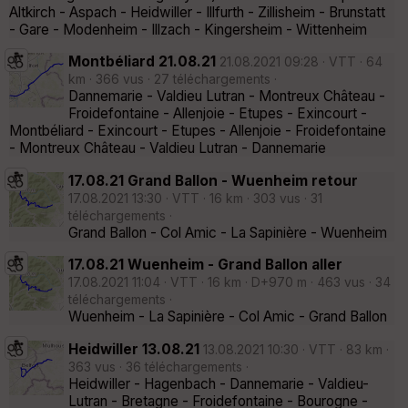
Altkirch - Aspach - Heidwiller - Illfurth - Zillisheim - Brunstatt
- Gare - Modenheim - Illzach - Kingersheim - Wittenheim
Montbéliard 21.08.21
21.08.2021 09:28 · VTT · 64
km · 366 vus · 27 téléchargements ·
Dannemarie - Valdieu Lutran - Montreux Château -
Froidefontaine - Allenjoie - Etupes - Exincourt -
Montbéliard - Exincourt - Etupes - Allenjoie - Froidefontaine
- Montreux Château - Valdieu Lutran - Dannemarie
17.08.21 Grand Ballon - Wuenheim retour
17.08.2021 13:30 · VTT · 16 km · 303 vus · 31
téléchargements ·
Grand Ballon - Col Amic - La Sapinière - Wuenheim
17.08.21 Wuenheim - Grand Ballon aller
17.08.2021 11:04 · VTT · 16 km · D+970 m · 463 vus · 34
téléchargements ·
Wuenheim - La Sapinière - Col Amic - Grand Ballon
Heidwiller 13.08.21
13.08.2021 10:30 · VTT · 83 km ·
363 vus · 36 téléchargements ·
Heidwiller - Hagenbach - Dannemarie - Valdieu-
Lutran - Bretagne - Froidefontaine - Bourogne -