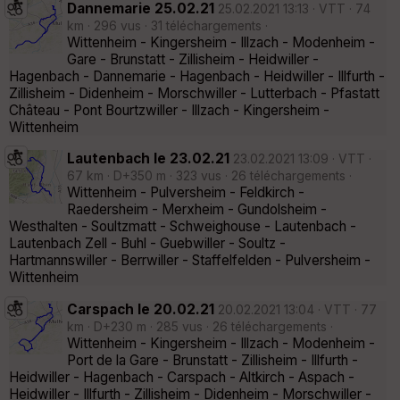
Dannemarie 25.02.21
25.02.2021 13:13 · VTT · 74
km · 296 vus · 31 téléchargements ·
Wittenheim - Kingersheim - Illzach - Modenheim -
Gare - Brunstatt - Zillisheim - Heidwiller -
Hagenbach - Dannemarie - Hagenbach - Heidwiller - Illfurth -
Zillisheim - Didenheim - Morschwiller - Lutterbach - Pfastatt
Château - Pont Bourtzwiller - Illzach - Kingersheim -
Wittenheim
Lautenbach le 23.02.21
23.02.2021 13:09 · VTT ·
67 km · D+350 m · 323 vus · 26 téléchargements ·
Wittenheim - Pulversheim - Feldkirch -
Raedersheim - Merxheim - Gundolsheim -
Westhalten - Soultzmatt - Schweighouse - Lautenbach -
Lautenbach Zell - Buhl - Guebwiller - Soultz -
Hartmannswiller - Berrwiller - Staffelfelden - Pulversheim -
Wittenheim
Carspach le 20.02.21
20.02.2021 13:04 · VTT · 77
km · D+230 m · 285 vus · 26 téléchargements ·
Wittenheim - Kingersheim - Illzach - Modenheim -
Port de la Gare - Brunstatt - Zillisheim - Illfurth -
Heidwiller - Hagenbach - Carspach - Altkirch - Aspach -
Heidwiller - Illfurth - Zillisheim - Didenheim - Morschwiller -