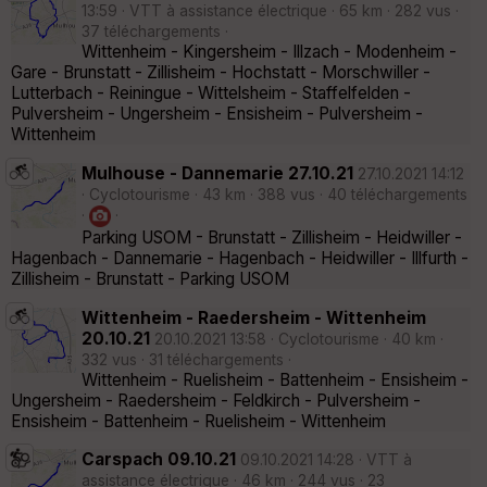
13:59 · VTT à assistance électrique · 65 km · 282 vus ·
37 téléchargements ·
Wittenheim - Kingersheim - Illzach - Modenheim -
Gare - Brunstatt - Zillisheim - Hochstatt - Morschwiller -
Lutterbach - Reiningue - Wittelsheim - Staffelfelden -
Pulversheim - Ungersheim - Ensisheim - Pulversheim -
Wittenheim
Mulhouse - Dannemarie 27.10.21
27.10.2021 14:12
· Cyclotourisme · 43 km · 388 vus · 40 téléchargements
·
·
Parking USOM - Brunstatt - Zillisheim - Heidwiller -
Hagenbach - Dannemarie - Hagenbach - Heidwiller - Illfurth -
Zillisheim - Brunstatt - Parking USOM
Wittenheim - Raedersheim - Wittenheim
20.10.21
20.10.2021 13:58 · Cyclotourisme · 40 km ·
332 vus · 31 téléchargements ·
Wittenheim - Ruelisheim - Battenheim - Ensisheim -
Ungersheim - Raedersheim - Feldkirch - Pulversheim -
Ensisheim - Battenheim - Ruelisheim - Wittenheim
Carspach 09.10.21
09.10.2021 14:28 · VTT à
assistance électrique · 46 km · 244 vus · 23