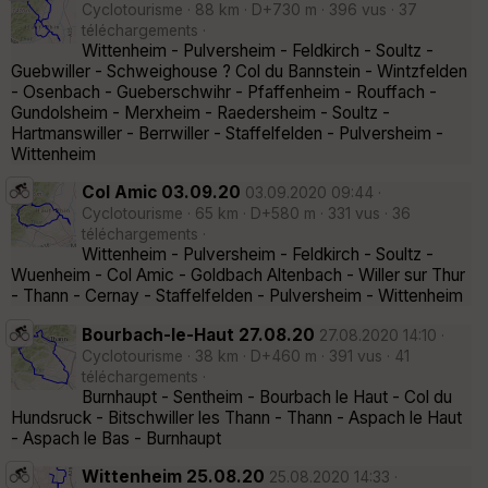
Cyclotourisme · 88 km · D+730 m · 396 vus · 37
téléchargements ·
Wittenheim - Pulversheim - Feldkirch - Soultz -
Guebwiller - Schweighouse ? Col du Bannstein - Wintzfelden
- Osenbach - Gueberschwihr - Pfaffenheim - Rouffach -
Gundolsheim - Merxheim - Raedersheim - Soultz -
Hartmanswiller - Berrwiller - Staffelfelden - Pulversheim -
Wittenheim
Col Amic 03.09.20
03.09.2020 09:44 ·
Cyclotourisme · 65 km · D+580 m · 331 vus · 36
téléchargements ·
Wittenheim - Pulversheim - Feldkirch - Soultz -
Wuenheim - Col Amic - Goldbach Altenbach - Willer sur Thur
- Thann - Cernay - Staffelfelden - Pulversheim - Wittenheim
Bourbach-le-Haut 27.08.20
27.08.2020 14:10 ·
Cyclotourisme · 38 km · D+460 m · 391 vus · 41
téléchargements ·
Burnhaupt - Sentheim - Bourbach le Haut - Col du
Hundsruck - Bitschwiller les Thann - Thann - Aspach le Haut
- Aspach le Bas - Burnhaupt
Wittenheim 25.08.20
25.08.2020 14:33 ·