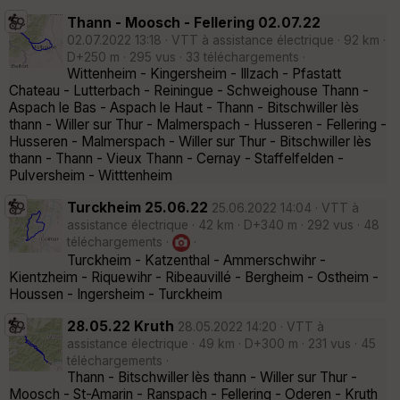
Thann - Moosch - Fellering 02.07.22
02.07.2022 13:18 · VTT à assistance électrique · 92 km ·
D+250 m · 295 vus · 33 téléchargements ·
Wittenheim - Kingersheim - Illzach - Pfastatt
Chateau - Lutterbach - Reiningue - Schweighouse Thann -
Aspach le Bas - Aspach le Haut - Thann - Bitschwiller lès
thann - Willer sur Thur - Malmerspach - Husseren - Fellering -
Husseren - Malmerspach - Willer sur Thur - Bitschwiller lès
thann - Thann - Vieux Thann - Cernay - Staffelfelden -
Pulversheim - Witttenheim
Turckheim 25.06.22
25.06.2022 14:04 · VTT à
assistance électrique · 42 km · D+340 m · 292 vus · 48
téléchargements ·
·
Turckheim - Katzenthal - Ammerschwihr -
Kientzheim - Riquewihr - Ribeauvillé - Bergheim - Ostheim -
Houssen - Ingersheim - Turckheim
28.05.22 Kruth
28.05.2022 14:20 · VTT à
assistance électrique · 49 km · D+300 m · 231 vus · 45
téléchargements ·
Thann - Bitschwiller lès thann - Willer sur Thur -
Moosch - St-Amarin - Ranspach - Fellering - Oderen - Kruth