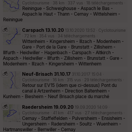
Cyclotourisme · 38 km · 337 vus · 18 téléchargements ·
Reiningue - Schweighouse - Aspach le Bas -
Aspach le Haut - Thann - Cernay - Wittelsheim -
Reiningue
Carspach 13.10.20
13.10.2020 13:52 · Cyclotourisme
· 72 km · 354 vus · 34 téléchargements ·
Wittenheim - Kingersheim - Illzach - Modenheim -
Gare - Port de la Gare - Brunstatt - Zillisheim -
Illfurth - Heidwiller - Hagenbach - Carspach - Altkirch -
Aspach - Heidwiller - Illfurth - Zillisheim - Brunstatt - Gare -
Modenheim - Illzach - Kingersheim - Wittenheim
Neuf-Brisach 31.10.17
31.10.2017 15:04 ·
Cyclotourisme · 16 km · 315 vus · 29 téléchargements ·
Retour sur EV15 (idem que ci-dessus) Pont du
canal à Artzenheim - Direction Baltenheim -
Kunheim - Biesheim - Neuf Brisach place du marché
Raedersheim 19.09.20
19.09.2020 14:09 ·
Cyclotourisme · 41 km · 417 vus · 27 téléchargements ·
Cernay - Staffelfelden - Pulversheim - Ensisheim -
Ungersheim - Radersheim - Soultz - Wuenheim -
Hartmanswiller - Berrwiller - Cernay