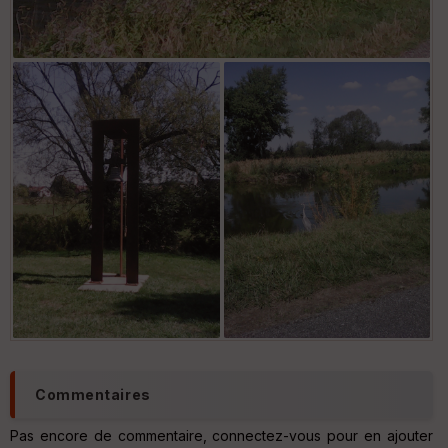
ai
ss
eu
r
Tr
an
sp
ar
en
ce
Po
int
illé
s
S
e
Commentaires
n
s
Pas encore de commentaire, connectez-vous pour en ajouter