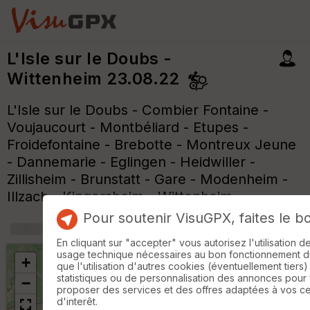
L'Isle sur le Doubs -
Wittenheim 23.08.22
L'Isle sur le Doubs - Combier Fontaine -
Voujaucourt - Montbéliard - Etupes -
Froidefontaine - Brebotte - Montreux Jeune
- Dannemarie - Eglingen - Heidwiller -
Zillisheim - Brunstatt - Gare - Modenheim -
Illzach - Kingersheim - Wittenheim
Pour soutenir VisuGPX, faites le b
+
m
En cliquant sur "accepter" vous autorisez l'utilisation 
usage technique nécessaires au bon fonctionnement du 
+
que l'utilisation d'autres cookies (éventuellement tiers)
statistiques ou de personnalisation des annonces pour
−
proposer des services et des offres adaptées à vos c
d'interêt.