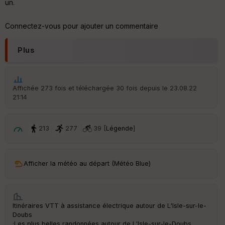
un.
St
re
Connectez-vous pour ajouter un commentaire
et
Vi
e
Plus
w
Affichée 273 fois et téléchargée 30 fois depuis le 23.08.22
21:14
213
277
39 [
Légende
]
Afficher la météo au départ (Météo Blue)
Itinéraires VTT à assistance électrique autour de
L'Isle-sur-le-
Doubs
·
Les plus belles randonnées autour de L'Isle-sur-le-Doubs