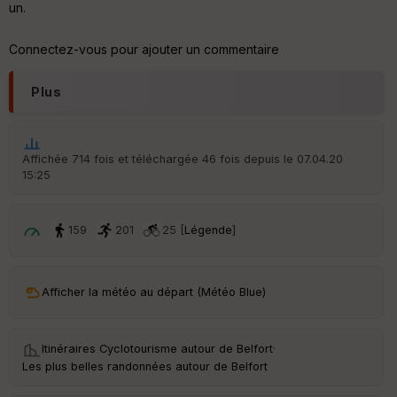
un.
Aff
ic
Connectez-vous pour ajouter un commentaire
he
r
d
Plus
é
p
ar
t
Affichée 714 fois et téléchargée 46 fois depuis le 07.04.20
15:25
ar
ri
v
é
159
201
25 [
Légende
]
e
C
ou
Afficher la météo au départ (Météo Blue)
le
ur
Itinéraires Cyclotourisme autour de
Belfort
·
Les plus belles randonnées autour de Belfort