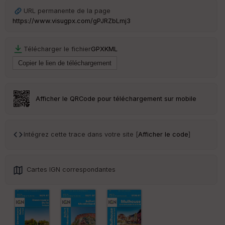
Ep
URL permanente de la page
ai
https://www.visugpx.com/gPJRZbLmj3
ss
eu
r
Télécharger le fichier
GPX
KML
Tr
an
sp
ar
Afficher le QRCode pour téléchargement sur mobile
en
ce
Intégrez cette trace dans votre site [
Afficher le code
]
Po
int
illé
s
Cartes IGN correspondantes
S
e
n
s