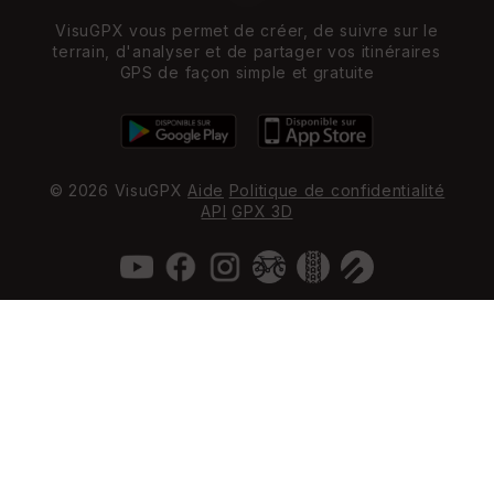
VisuGPX vous permet de créer, de suivre sur le
terrain, d'analyser et de partager vos itinéraires
GPS de façon simple et gratuite
© 2026 VisuGPX
Aide
Politique de confidentialité
API
GPX 3D