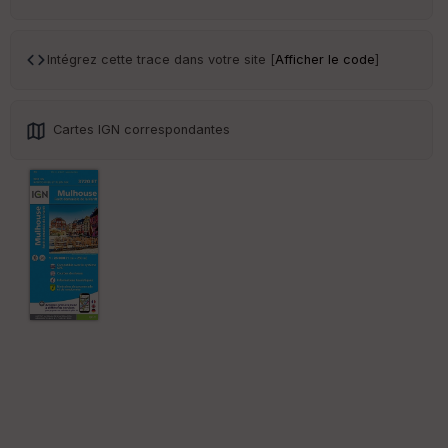
Tr
an
Intégrez cette trace dans votre site [
Afficher le code
]
sp
ar
en
ce
Cartes IGN correspondantes
Po
int
illé
s
S
e
n
s
St
re
et
Vi