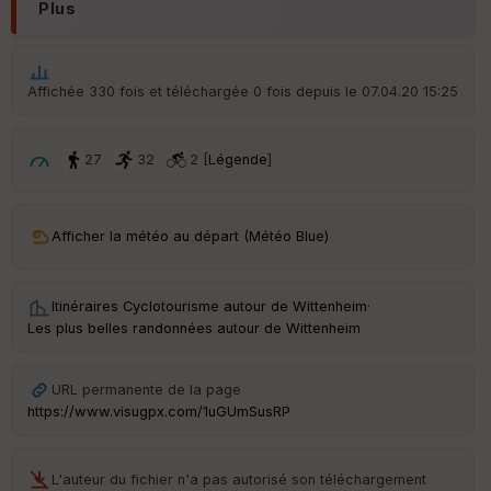
d
Plus
é
p
ar
t
Affichée 330 fois et téléchargée 0 fois depuis le 07.04.20 15:25
ar
ri
v
27
32
2 [
Légende
]
é
e
C
Afficher la météo au départ (Météo Blue)
ou
le
ur
Itinéraires Cyclotourisme autour de
Wittenheim
·
Les plus belles randonnées autour de Wittenheim
URL permanente de la page
Ep
https://www.visugpx.com/1uGUmSusRP
ai
ss
eu
r
L'auteur du fichier n'a pas autorisé son téléchargement