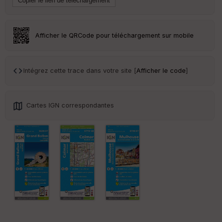
Tr
an
sp
ar
Afficher le QRCode pour téléchargement sur mobile
en
ce
Intégrez cette trace dans votre site [
Afficher le code
]
Po
int
illé
s
Cartes IGN correspondantes
S
e
n
s
St
re
et
Vi
e
w