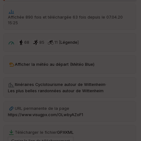
p
ar
t
Affichée 890 fois et téléchargée 63 fois depuis le 07.04.20
15:25
ar
ri
v
é
68
85
11 [
Légende
]
e
C
ou
Afficher la météo au départ (Météo Blue)
le
ur
Itinéraires Cyclotourisme autour de
Wittenheim
·
Les plus belles randonnées autour de Wittenheim
Ep
URL permanente de la page
ai
https://www.visugpx.com/OLwbyAZoF1
ss
eu
r
Télécharger le fichier
GPX
KML