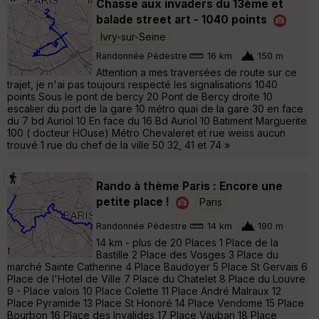
Chasse aux invaders du 13ème et
balade street art - 1040 points
Ivry-sur-Seine
Randonnée Pédestre
16 km
150 m
Attention a mes traversées de route sur ce
trajet, je n'ai pas toujours respecté les signalisations 1040
points Sous le pont de bercy 20 Pont de Bercy droite 10
escalier du port de la gare 10 métro quai de la gare 30 en face
du 7 bd Auriol 10 En face du 16 Bd Auriol 10 Batiment Marguerite
100 ( docteur HOuse) Métro Chevaleret et rue weiss aucun
trouvé 1 rue du chef de la ville 50 32, 41 et 74 »
Rando à thème Paris : Encore une
petite place !
Paris
Randonnée Pédestre
14 km
190 m
14 km - plus de 20 Places 1 Place de la
Bastille 2 Place des Vosges 3 Place du
marché Sainte Catherine 4 Place Baudoyer 5 Place St Gervais 6
Place de l'Hotel de Ville 7 Place du Chatelet 8 Place du Louvre
9 - Place valois 10 Place Colette 11 Place André Malraux 12
Place Pyramide 13 Place St Honoré 14 Place Vendome 15 Place
Bourbon 16 Place des Invalides 17 Place Vauban 18 Place