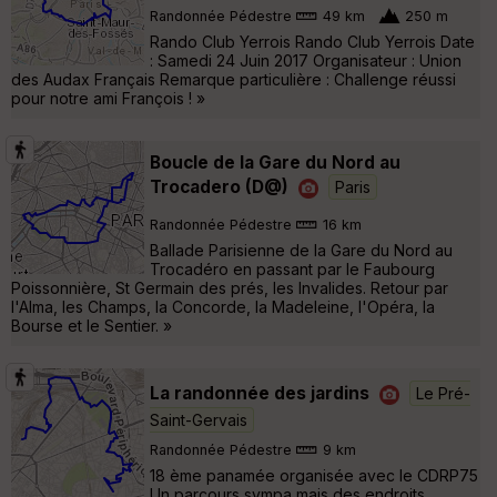
Randonnée Pédestre
49 km
250 m
Rando Club Yerrois Rando Club Yerrois Date
: Samedi 24 Juin 2017 Organisateur : Union
des Audax Français Remarque particulière : Challenge réussi
pour notre ami François ! »
Boucle de la Gare du Nord au
Trocadero (D@)
Paris
Randonnée Pédestre
16 km
Ballade Parisienne de la Gare du Nord au
Trocadéro en passant par le Faubourg
Poissonnière, St Germain des prés, les Invalides. Retour par
l'Alma, les Champs, la Concorde, la Madeleine, l'Opéra, la
Bourse et le Sentier. »
La randonnée des jardins
Le Pré-
Saint-Gervais
Randonnée Pédestre
9 km
18 ème panamée organisée avec le CDRP75
Un parcours sympa mais des endroits