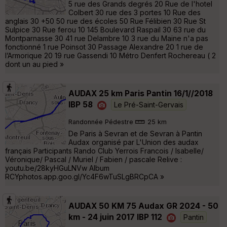
5 rue des Grands degrés 20 Rue de l'hotel
Colbert 30 rue des 3 portes 10 Rue des
anglais 30 +50 50 rue des écoles 50 Rue Félibien 30 Rue St
Sulpice 30 Rue ferou 10 145 Boulevard Raspail 30 63 rue du
Montparnasse 30 41 rue Delambre 10 3 rue du Maine n'a pas
fonctionné 1 rue Poinsot 30 Passage Alexandre 20 1 rue de
l’Armorique 20 19 rue Gassendi 10 Métro Denfert Rochereau ( 2
dont un au pied »
AUDAX 25 km Paris Pantin 16/1//2018
IBP 58
Le Pré-Saint-Gervais
Randonnée Pédestre
25 km
De Paris à Sevran et de Sevran à Pantin
Audax organisé par L'Union des audax
français Participants Rando Club Yerrois Francois / Isabelle/
Véronique/ Pascal / Muriel / Fabien / pascale Relive :
youtu.be/28kyHGuLNVw Album
RCYphotos.app.goo.gl/Yc4F6wTuSLgBRCpCA »
AUDAX 50 KM 75 Audax GR 2024 - 50
km - 24 juin 2017 IBP 112
Pantin