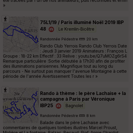
été tracées par l'un de nos animateurs, puis reconnues et enfin
»
75L1/19 / Paris illuminé Noël 2019 IBP
48
Le Kremlin-Bicêtre
Randonnée Pédestre
20 km
Rando Club Yerrois Rando Club Yerrois Date
: Jeudi 3 janvier 2019 Animateurs : François L
Groupe : 18-22 km Effectif : 33 Relive : youtu.be/Q7uMOZg6rS4
Remarque particulière :Sortie débutée à 17h30 afin de profiter
des illuminations parisiennes. Magnifique tout au long du
parcours - Ne surtout pas manquer l'avenue Montaigne à cette
période de l'année Avertissement Toutes les r »
Rando à thème : le père Lachaise + la
campagne à Paris par Véronique
IBP25
Bagnolet
Randonnée Pédestre
8 km
Balade dans le père Lachaise avec
commentaires de quelques tombes illustres Marcel Proust,
Molière et La fontaine, Balzac, Becaud, Piaf, Annie GIrardot,