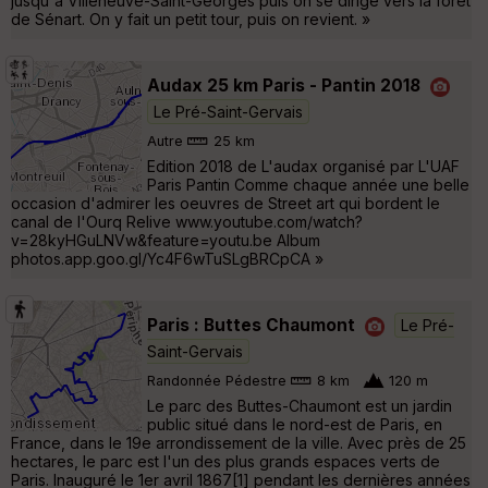
jusqu'à Villeneuve-Saint-Georges puis on se dirige vers la forêt
de Sénart. On y fait un petit tour, puis on revient. »
Audax 25 km Paris - Pantin 2018
Le Pré-Saint-Gervais
Autre
25 km
Edition 2018 de L'audax organisé par L'UAF
Paris Pantin Comme chaque année une belle
occasion d'admirer les oeuvres de Street art qui bordent le
canal de l'Ourq Relive www.youtube.com/watch?
v=28kyHGuLNVw&feature=youtu.be Album
photos.app.goo.gl/Yc4F6wTuSLgBRCpCA »
Paris : Buttes Chaumont
Le Pré-
Saint-Gervais
Randonnée Pédestre
8 km
120 m
Le parc des Buttes-Chaumont est un jardin
public situé dans le nord-est de Paris, en
France, dans le 19e arrondissement de la ville. Avec près de 25
hectares, le parc est l'un des plus grands espaces verts de
Paris. Inauguré le 1er avril 1867[1] pendant les dernières années