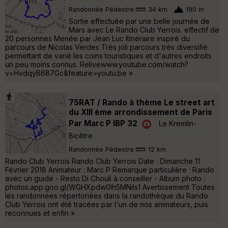
Randonnée Pédestre
34 km
190 m
Sortie effectuée par une belle journée de
Mars avec Le Rando Club Yerrois. effectif de
20 personnes Menée par Jean Luc Itinéraire inspiré du
parcours de Nicolas Verdes Très joli parcours très diversifié
permettant de varié les coins touristiques et d'autres endroits
un peu moins connus. Relivewww.youtube.com/watch?
v=HvdqyB687Gc&feature=youtu.be »
75RAT / Rando à thème Le street art
du XIII ème arrondissement de Paris
Par Marc P IBP 32
Le Kremlin-
Bicêtre
Randonnée Pédestre
12 km
Rando Club Yerrois Rando Club Yerrois Date : Dimanche 11
Février 2018 Animateur : Marc P Remarque particulière : Rando
avec un guide - Resto Di Chouli à conseiller - Album photo :
photos.app.goo.gl/WGHXpdw0lh5MNiIs1 Avertissement Toutes
les randonnées répertoriées dans la randothèque du Rando
Club Yerrois ont été tracées par l'un de nos animateurs, puis
reconnues et enfin »