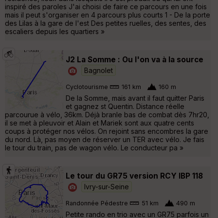
inspiré des paroles J'ai choisi de faire ce parcours en une fois
mais il peut s'organiser en 4 parcours plus courts 1 - De la porte
des Lilas à la gare de l'est Des petites ruelles, des sentes, des
escaliers depuis les quartiers »
J2 La Somme : Ou l'on va à la source
Bagnolet
Cyclotourisme
161 km
160 m
De la Somme, mais avant il faut quitter Paris
et gagnez st Quentin. Distance réelle
parcourue à vélo, 36km. Déjà branle bas de combat dès 7hr20,
il se met à pleuvoir et Alain et Mariek sont aux quatre cents
coups à protéger nos vélos. On rejoint sans encombres la gare
du nord. Là, pas moyen de réserver un TER avec vélo. Je fais
le tour du train, pas de wagon vélo. Le conducteur pa »
Le tour du GR75 version RCY IBP 118
Ivry-sur-Seine
Randonnée Pédestre
51 km
490 m
Petite rando en trio avec un GR75 parfois un