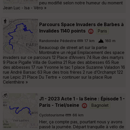
peu modifié selon notre humeur du moment
Jean Luc - Isa - Véro »
Parcours Space Invaders de Barbes à
Invalides 1140 points
Paris
Randonnée Pédestre
17 km
160 m
Beaucoup de street art sur la partie
Montmatre un régal Emplacement des space
invaders sur ce parcours 12 Place d’Anvers 74 Rue des martyrs
9 Place Pigalle Villa de Guelma 21 Rue des abbesses 65 Rue
des abbesses 17 rue Yvonne le tac 1 place Suzanne Valadon 16
rue André Barsac 63 Rue des trois frères 2 rue d’Orchampt 122
rue Lepic 21 Place Du Tertre + continuer sur la place Rue
Celenthère »
J1 - 2023 Acte 1 - la Seine : Épisode 1 -
Paris - Triel/seine
Bagnolet
Cyclotourisme
66 km
Hier, ça compte pas, pourtant nous y avons
passé la journée. Départ tranquille à vélo de