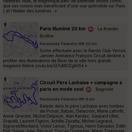
célèbres villas, le magnifique parc de Belleville (moins connu
que ses voisins mais bénéficiant d'une vue splendide sur Paris
) et l'Atelier des lumières . »
Paris Illuminé 20 km
Le Kremlin-
Bicêtre
Randonnée Pédestre
20 km
Sortie effectuée avec le Rando Club Yerrois
Janvier Animateur François Circuit destiné a
profiter des illuminations de Noel de la ville hors grands
magasins Relive youtu.be/Q7uMOZg6rS4 »
Circuit Père Lachaise + campagne à
paris en mode cool
Bagnolet
Randonnée Pédestre
8 km
Balade dans le père Lachaise avec tombes
de Proust, Balzac, Delacroix, Marie Laforêt,
Annie Girardot, Michel Delpech, Alan Kardec, Gaspard Ulliel,
Grapelli, Laurent Fignon, Achille Zavatta, Michel Legrand,
Signoret/Montand, Victor Lenoir, Tignous, Henri Salvador, Edith
Piaf, Sylvie Jolie, Bécaud, Toscan Duplantier, Marie Trintignant,