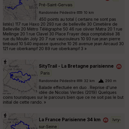
Pré-Saint-Gervais
Randonnée Pédestre
10 km
450 points au total ( certains ne sont pas
listés) 117 rue Haxo 20 293 rue de belleville 30 Cimetière de
Belleville 20 Métro Télégraphe 50 46 rue olivier Matra 20 1 rue
Mellinge 20 1 rue Clavel 30 Place Frayer deja comptabilisé 38
rue du Moulin Joly 20 7 rue vaucouleurs 10 93 rue jean pierre
timbaud 10 540 impasse quesche 10 26 avenue jean Aircaud 30
121 rue oberkampf 20 89 rue oberkampf 3 »
SityTrail - La Bretagne parisienne
Paris
Randonnée Pédestre
32 km
290 m
Balade effectuée en duo . Reprise d'une
idée de Nicolas Verdes (2019) Quelques
coins touristiques sur le parcours bien que ce ne soit pas le but
initial de cette rando. »
La France Parisienne 34 km
Ivry-
sur-Seine