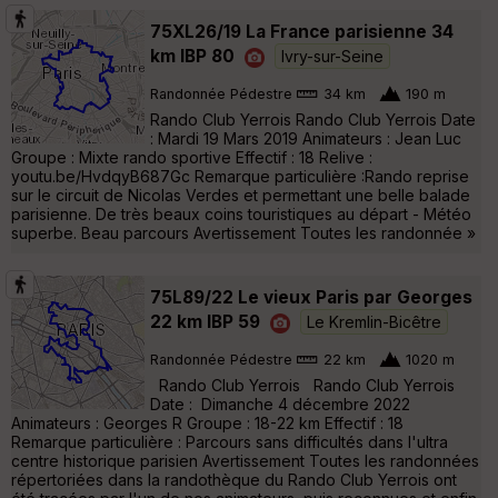
75XL26/19 La France parisienne 34
km IBP 80
Ivry-sur-Seine
Randonnée Pédestre
34 km
190 m
Rando Club Yerrois Rando Club Yerrois Date
: Mardi 19 Mars 2019 Animateurs : Jean Luc
Groupe : Mixte rando sportive Effectif : 18 Relive :
youtu.be/HvdqyB687Gc Remarque particulière :Rando reprise
sur le circuit de Nicolas Verdes et permettant une belle balade
parisienne. De très beaux coins touristiques au départ - Météo
superbe. Beau parcours Avertissement Toutes les randonnée »
75L89/22 Le vieux Paris par Georges
22 km IBP 59
Le Kremlin-Bicêtre
Randonnée Pédestre
22 km
1020 m
Rando Club Yerrois Rando Club Yerrois
Date : Dimanche 4 décembre 2022
Animateurs : Georges R Groupe : 18-22 km Effectif : 18
Remarque particulière : Parcours sans difficultés dans l'ultra
centre historique parisien Avertissement Toutes les randonnées
répertoriées dans la randothèque du Rando Club Yerrois ont