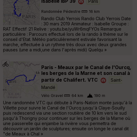
Isabelle IBP 39
Paris
Randonnée Pédestre
16 km
Rando Club Yerrois Rando Club Yerrois Date
: 30 mars 2019 Animateur : Isabelle Groupe :
RAT Effectif :21 Relive : youtu.be/yuWr6mqFYOs Remarque
particulière : Parcours effectué lors de la rando à thème sur le
conseil d'Etat. Météo particulièrement estivale favorisant la
marche, effectuée à un rythme très doux avec deux grandes
pauses (une a midi,une dans l'après midi) Quelqu »
Paris - Meaux par le Canal de l'Ourcq,
les berges de la Marne et son canal à
partir de Chalifert. VTC
Saint-
Mandé
Vélo Gravel
64 km
190 m
Une randonnée VTC qui débute à Paris-Nation monte jusqu'à la
Villette pour suivre le Canal de l'Ourcq jusqu'à Claye-Souilly
puis redescend via une section routière de 10 km vers le sud
jusqu'à Thorigny pour continuer sur les berges de la Marne où
une passerelle qui enjambe la rivière vous permettra de
découvrir un jardin de sculptures; ensuite on longe le canal dit
"de Meaux à Chal »