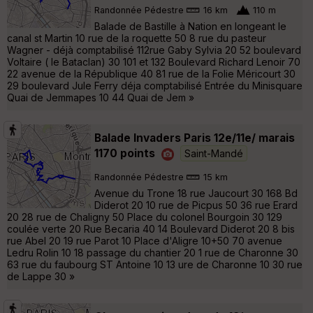
Randonnée Pédestre
16 km
110 m
Balade de Bastille à Nation en longeant le
canal st Martin 10 rue de la roquette 50 8 rue du pasteur
Wagner - déjà comptabilisé 112rue Gaby Sylvia 20 52 boulevard
Voltaire ( le Bataclan) 30 101 et 132 Boulevard Richard Lenoir 70
22 avenue de la République 40 81 rue de la Folie Méricourt 30
29 boulevard Jule Ferry déja comptabilisé Entrée du Minisquare
Quai de Jemmapes 10 44 Quai de Jem »
Balade Invaders Paris 12e/11e/ marais
1170 points
Saint-Mandé
Randonnée Pédestre
15 km
Avenue du Trone 18 rue Jaucourt 30 168 Bd
Diderot 20 10 rue de Picpus 50 36 rue Erard
20 28 rue de Chaligny 50 Place du colonel Bourgoin 30 129
coulée verte 20 Rue Becaria 40 14 Boulevard Diderot 20 8 bis
rue Abel 20 19 rue Parot 10 Place d'Aligre 10+50 70 avenue
Ledru Rolin 10 18 passage du chantier 20 1 rue de Charonne 30
63 rue du faubourg ST Antoine 10 13 ure de Charonne 10 30 rue
de Lappe 30 »