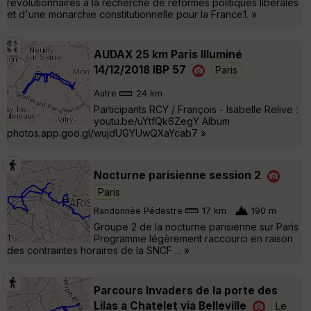
révolutionnaires à la recherche de réformes politiques libérales
et d'une monarchie constitutionnelle pour la France1. »
AUDAX 25 km Paris Illuminé
14/12/2018 IBP 57
Paris
Autre
24 km
Participants RCY / François - Isabelle Relive :
youtu.be/uYtfQk6ZegY Album
photos.app.goo.gl/wujdUGYUwQXaYcab7 »
Nocturne parisienne session 2
Paris
Randonnée Pédestre
17 km
190 m
Groupe 2 de la nocturne parisienne sur Paris
Programme légèrement raccourci en raison
des contraintes horaires de la SNCF ... »
Parcours Invaders de la porte des
Lilas a Chatelet via Belleville
Le