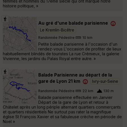
femmes et hommes du 17ème siècle qui ont marqué notre
histoire politique, »
Au gré d'une balade parisienne
Le Kremlin-Bicêtre
Randonnée Pédestre
10 km
Petite balade parisienne à l'occasion d'un
rendez-vous L'occasion de profiter de lieux
habituellement blindés de touristes La rue Crémieux, la galerie
Vivienne, les jardins du Palais Royal entre autre. »
Balade Parisienne au départ de la
gare de Lyon 21 km
Ivry-sur-Seine
Randonnée Pédestre
22 km
130 m
Balade parisienne effectuée en Janvier
Départ de la gare de Lyon et retour à
Châtelet après un long périple alternant quartiers commerçants
et quartiers résidentiels Ne surtout pas rater la magnifique
église St François Xavier et sa fabuleuse crèche en période de
Noel »