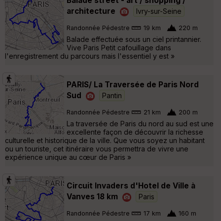
Balade street - art / shopping /
architecture
Ivry-sur-Seine
Randonnée Pédestre
19 km
220 m
Balade effectuée sous un ciel printannier.
Vive Paris Petit cafouillage dans
l'enregistrement du parcours mais l'essentiel y est »
PARIS/ La Traversée de Paris Nord
Sud
Pantin
Randonnée Pédestre
21 km
200 m
La traversée de Paris du nord au sud est une
excellente façon de découvrir la richesse
culturelle et historique de la ville. Que vous soyez un habitant
ou un touriste, cet itinéraire vous permettra de vivre une
expérience unique au cœur de Paris »
Circuit Invaders d'Hotel de Ville à
Vanves 18 km
Paris
Randonnée Pédestre
17 km
160 m