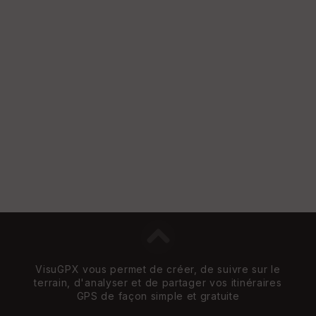
St
re
et
Vi
e
w
VisuGPX vous permet de créer, de suivre sur le
terrain, d'analyser et de partager vos itinéraires
GPS de façon simple et gratuite