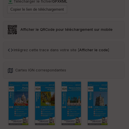
Télécharger le fichier
GPX
KML
Ep
ai
ss
eu
r
Afficher le QRCode pour téléchargement sur mobile
Tr
an
sp
Intégrez cette trace dans votre site [
Afficher le code
]
ar
en
ce
Cartes IGN correspondantes
Po
int
illé
s
S
e
n
s