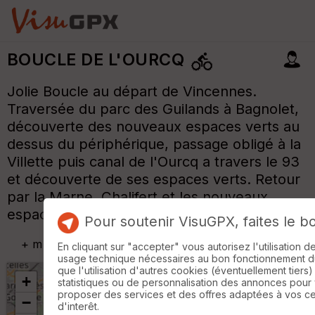
BOUCLE DE L'OURCQ
Jolie Boucle au départ de Vincennes.
Traversée du parc des Guilands à Bagnolet,
découverte des nouveaux espaces verts au
dessus du périphérique, passage obligé à la
Villette puis canal de l'Ourcq a travers le 93
et découverte de ses espaces verts. Retour
par la Marne, Chalifert et les nouveaux
espaces verts. J'ai adoré...
Pour soutenir VisuGPX, faites le b
+
m
En cliquant sur "accepter" vous autorisez l'utilisation 
usage technique nécessaires au bon fonctionnement du 
que l'utilisation d'autres cookies (éventuellement tiers)
+
statistiques ou de personnalisation des annonces pour
proposer des services et des offres adaptées à vos c
−
d'interêt.