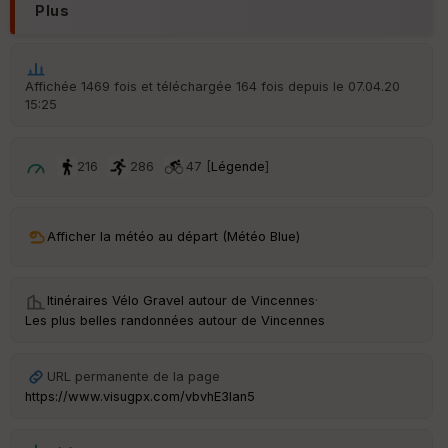
Plus
Aff
ic
he
r
Affichée 1469 fois et téléchargée 164 fois depuis le 07.04.20
d
15:25
é
p
ar
t
216
286
47 [
Légende
]
ar
ri
v
Afficher la météo au départ (Météo Blue)
é
e
Itinéraires Vélo Gravel autour de
Vincennes
·
C
Les plus belles randonnées autour de Vincennes
ou
le
ur
URL permanente de la page
https://www.visugpx.com/vbvhE3lan5