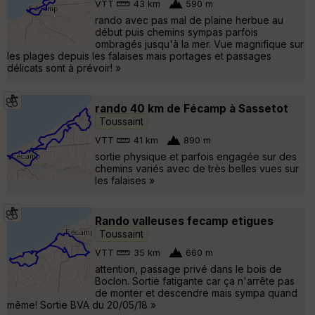
VTT
43 km
590 m
rando avec pas mal de plaine herbue au
début puis chemins sympas parfois
ombragés jusqu'à la mer. Vue magnifique sur
les plages depuis les falaises mais portages et passages
délicats sont à prévoir! »
rando 40 km de Fécamp à Sassetot
Toussaint
VTT
41 km
890 m
sortie physique et parfois engagée sur des
chemins variés avec de très belles vues sur
les falaises »
Rando valleuses fecamp etigues
Toussaint
VTT
35 km
660 m
attention, passage privé dans le bois de
Boclon. Sortie fatigante car ça n'arrête pas
de monter et descendre mais sympa quand
même! Sortie BVA du 20/05/18 »