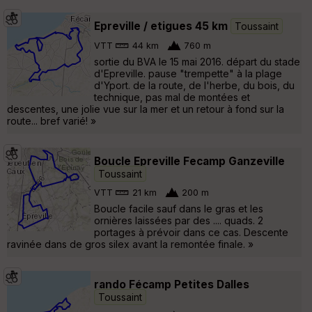
Epreville / etigues 45 km
Toussaint
VTT
44 km
760 m
sortie du BVA le 15 mai 2016. départ du stade
d'Epreville. pause "trempette" à la plage
d'Yport. de la route, de l'herbe, du bois, du
technique, pas mal de montées et
descentes, une jolie vue sur la mer et un retour à fond sur la
route... bref varié! »
Boucle Epreville Fecamp Ganzeville
Toussaint
VTT
21 km
200 m
Boucle facile sauf dans le gras et les
ornières laissées par des .... quads. 2
portages à prévoir dans ce cas. Descente
ravinée dans de gros silex avant la remontée finale. »
rando Fécamp Petites Dalles
Toussaint