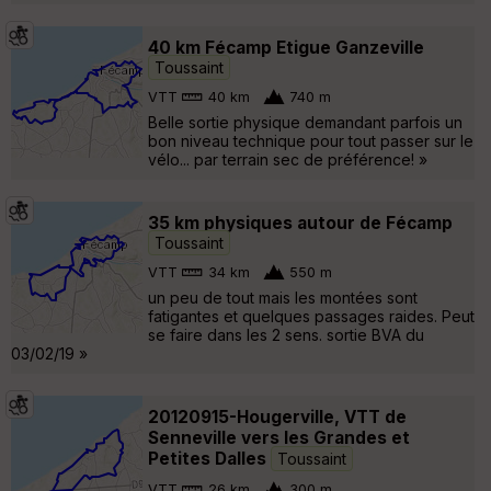
40 km Fécamp Etigue Ganzeville
Toussaint
VTT
40 km
740 m
Belle sortie physique demandant parfois un
bon niveau technique pour tout passer sur le
vélo... par terrain sec de préférence! »
35 km physiques autour de Fécamp
Toussaint
VTT
34 km
550 m
un peu de tout mais les montées sont
fatigantes et quelques passages raides. Peut
se faire dans les 2 sens. sortie BVA du
03/02/19 »
20120915-Hougerville, VTT de
Senneville vers les Grandes et
Petites Dalles
Toussaint
VTT
26 km
300 m