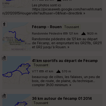
Les photos sont ici
:https://picasaweb.google.com/hervehh.marti
n/20120915Hougerville?authuser=0&feat=directlink »
Fécamp - Rouen
Toussaint
Randonnée Pédestre
121 km
1620 m
Randonnée pédestre de 121 km au départ
de Fécamp, en empruntant les GR211b, GR211
et GR2 jusqu'à Rouen. »
41 km sportifs au départ de Fécamp
Toussaint
VTT
41 km
570 m
beaucoup de côtes, les falaises, un peu de
bois, de route, de plaine, du technique...
compter 3h30 minimum. »
36 km autour de fécamp 01 2014
Toussaint