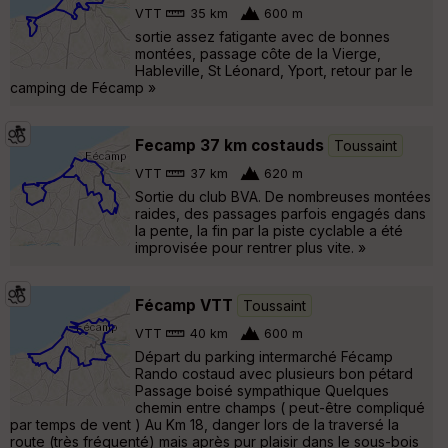
VTT
35 km
600 m
sortie assez fatigante avec de bonnes
montées, passage côte de la Vierge,
Hableville, St Léonard, Yport, retour par le
camping de Fécamp »
Fecamp 37 km costauds
Toussaint
VTT
37 km
620 m
Sortie du club BVA. De nombreuses montées
raides, des passages parfois engagés dans
la pente, la fin par la piste cyclable a été
improvisée pour rentrer plus vite. »
Fécamp VTT
Toussaint
VTT
40 km
600 m
Départ du parking intermarché Fécamp
Rando costaud avec plusieurs bon pétard
Passage boisé sympathique Quelques
chemin entre champs ( peut-être compliqué
par temps de vent ) Au Km 18, danger lors de la traversé la
route (très fréquenté) mais après pur plaisir dans le sous-bois