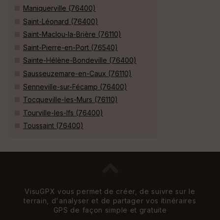
Maniquerville (76400)
Saint-Léonard (76400)
Saint-Maclou-la-Brière (76110)
Saint-Pierre-en-Port (76540)
Sainte-Hélène-Bondeville (76400)
Sausseuzemare-en-Caux (76110)
Senneville-sur-Fécamp (76400)
Tocqueville-les-Murs (76110)
Tourville-les-Ifs (76400)
Toussaint (76400)
VisuGPX vous permet de créer, de suivre sur le
terrain, d'analyser et de partager vos itinéraires
GPS de façon simple et gratuite