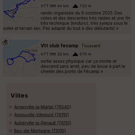
VTT
44 km
720 m
rando organisée du 8 octobre 2023. Des
cotes et des descentes très raides et une fin
très technique (enduro), très sympa sous le
soleil et terrain sec. Pas adapté du tout à des débutants! »
Vtt club fecamp
Toussaint
VTT
32 km
670 m
sortie assez physique car ça monte et
descend sans arret, peu de boue à part le
chemin des ponts de Fécamp »
Villes
Angerville-la-Martel (76540)
Annouville-Vilmesnil (76110)
Auberville-la-Renault (76110)
Bec-de-Mortagne (76110)