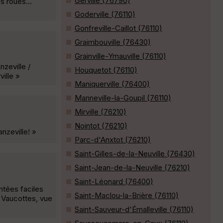
Gerville (76790)
s roues...
Goderville (76110)
Gonfreville-Caillot (76110)
Graimbouville (76430)
Grainville-Ymauville (76110)
zeville /
Houquetot (76110)
ville »
Maniquerville (76400)
Manneville-la-Goupil (76110)
Mirville (76210)
Nointot (76210)
anzeville! »
Parc-d'Anxtot (76210)
Saint-Gilles-de-la-Neuville (76430)
Saint-Jean-de-la-Neuville (76210)
Saint-Léonard (76400)
ntées faciles
Saint-Maclou-la-Brière (76110)
r Vaucottes, vue
Saint-Sauveur-d'Émalleville (76110)