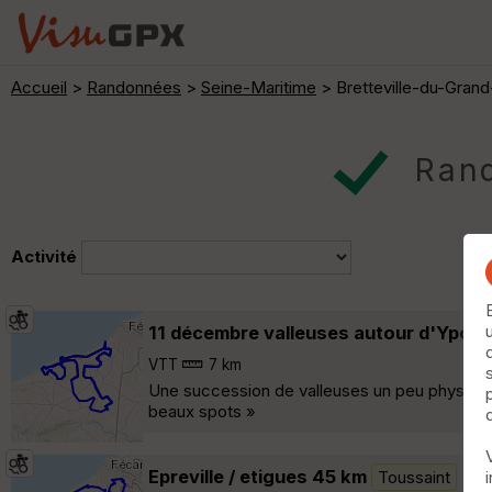
Accueil
>
Randonnées
>
Seine-Maritime
> Bretteville-du-Gran
Rand
Activité
11 décembre valleuses autour d'Yport
VTT
7 km
Une succession de valleuses un peu physiques
beaux spots »
Epreville / etigues 45 km
Toussaint