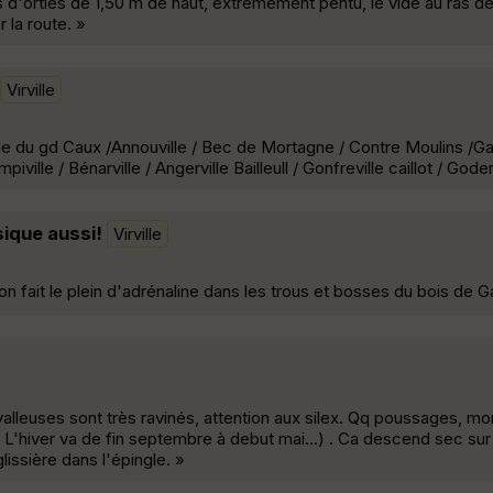
d'orties de 1,50 m de haut, extrêmement pentu, le vide au ras de
r la route. »
Virville
lle du gd Caux /Annouville / Bec de Mortagne / Contre Moulins /Gan
piville / Bénarville / Angerville Bailleull / Gonfreville caillot / Goder
sique aussi!
Virville
on fait le plein d'adrénaline dans les trous et bosses du bois de G
valleuses sont très ravinés, attention aux silex. Qq poussages, mo
( L'hiver va de fin septembre à debut mai...) . Ca descend sec su
lissière dans l'épingle. »