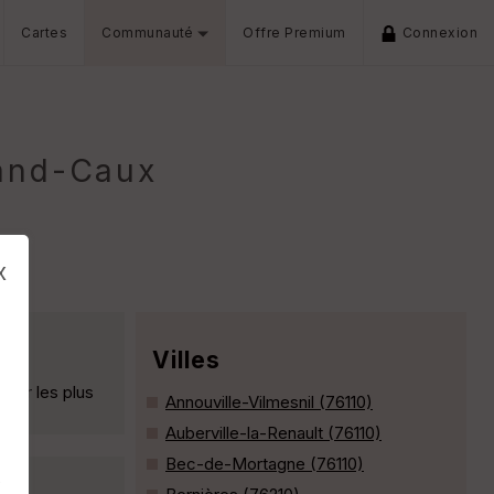
Cartes
Communauté
Offre Premium
Connexion
rand-Caux
x
Villes
 sur les plus
Annouville-Vilmesnil (76110)
Auberville-la-Renault (76110)
Bec-de-Mortagne (76110)
s