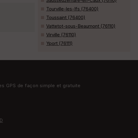
Sausseuzemare-en-Caux (76110)
Tourville-les-Ifs (76400)
Toussaint (76400)
Vattetot-sous-Beaumont (76110)
Virville (76110)
Yport (76111)
res GPS de façon simple et gratuite
D