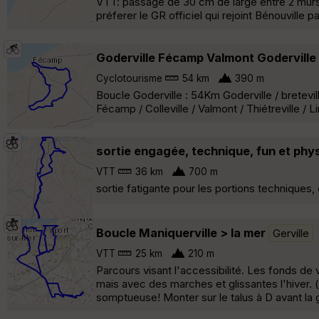
VTT: passage de 30 cm de large entre 2 murs 
préferer le GR officiel qui rejoint Bénouville pa
Goderville Fécamp Valmont Goderville
Cyclotourisme
54 km
390 m
Boucle Goderville : 54Km Goderville / bretevi
Fécamp / Colleville / Valmont / Thiétreville / Lim
sortie engagée, technique, fun et phy
VTT
36 km
700 m
sortie fatigante pour les portions techniques, 
Boucle Maniquerville > la mer
Gerville
VTT
25 km
210 m
Parcours visant l'accessibilité. Les fonds de 
mais avec des marches et glissantes l'hiver. 
somptueuse! Monter sur le talus à D avant la g