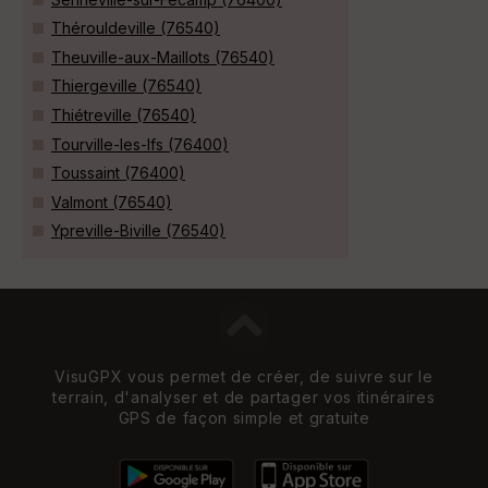
Thérouldeville (76540)
Theuville-aux-Maillots (76540)
Thiergeville (76540)
Thiétreville (76540)
Tourville-les-Ifs (76400)
Toussaint (76400)
Valmont (76540)
Ypreville-Biville (76540)
VisuGPX vous permet de créer, de suivre sur le
terrain, d'analyser et de partager vos itinéraires
GPS de façon simple et gratuite