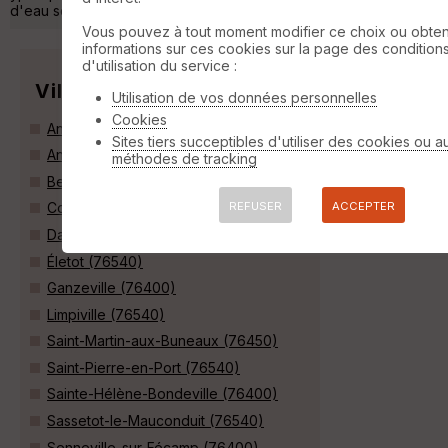
d'eau source. »
Vous pouvez à tout moment modifier ce choix ou obten
informations sur ces cookies sur la page des condition
d'utilisation du service :
Villes
Utilisation de vos données personnelles
Cookies
Angerville-la-Martel (76540)
Sites tiers succeptibles d'utiliser des cookies ou a
Annouville-Vilmesnil (76110)
méthodes de tracking
Bec-de-Mortagne (76110)
REFUSER
ACCEPTER
Colleville (76400)
Daubeuf-Serville (76110)
Életot (76540)
Ganzeville (76400)
Limpiville (76540)
Saint-Martin-aux-Buneaux (76450)
Saint-Pierre-en-Port (76540)
Sainte-Hélène-Bondeville (76400)
Sassetot-le-Mauconduit (76540)
Senneville-sur-Fécamp (76400)