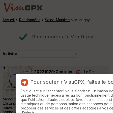
Accueil
>
Randonnées
>
Seine-Maritime
> Montigny
Randonnées à Montigny
Activité
20221029-Canteleu
Le Petit-
Quevilly
Pour soutenir VisuGPX, faites le b
Randonnée Pédestre
12 km
260 m
Boucle A-R au départ de la rue du Président
En cliquant sur "accepter" vous autorisez l'utilisation 
Sénard Belle randonnée avec un bon
usage technique nécessaires au bon fonctionnement du 
parcours avec de bonnes cotes Toutes les informations
que l'utilisation d'autres cookies (éventuellement tiers)
(Distances,Dénivelés,Cartes.......) sont sur cette page que vous
statistiques ou de personnalisation des annonces pour
pouvez consulter a tous moments Nous vous souhaitons une
proposer des services et des offres adaptées à vos c
bonne lecture de celles-ci »
d'interêt.