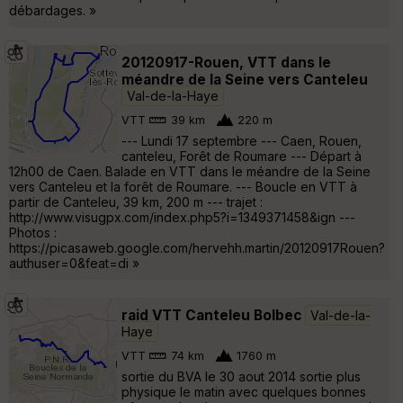
débardages. »
20120917-Rouen, VTT dans le
méandre de la Seine vers Canteleu
Val-de-la-Haye
VTT
39 km
220 m
--- Lundi 17 septembre --- Caen, Rouen,
canteleu, Forêt de Roumare --- Départ à
12h00 de Caen. Balade en VTT dans le méandre de la Seine
vers Canteleu et la forêt de Roumare. --- Boucle en VTT à
partir de Canteleu, 39 km, 200 m --- trajet :
http://www.visugpx.com/index.php5?i=1349371458&ign ---
Photos :
https://picasaweb.google.com/hervehh.martin/20120917Rouen?
authuser=0&feat=di »
raid VTT Canteleu Bolbec
Val-de-la-
Haye
VTT
74 km
1760 m
sortie du BVA le 30 aout 2014 sortie plus
physique le matin avec quelques bonnes