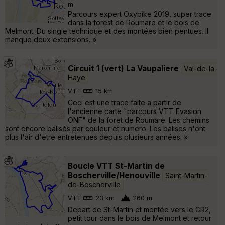
m
Parcours expert Oxybike 2019, super trace
dans la forest de Roumare et le bois de
Melmont. Du single technique et des montées bien pentues. Il
manque deux extensions. »
Circuit 1 (vert) La Vaupaliere
Val-de-la-
Haye
VTT
15 km
Ceci est une trace faite a partir de
l'ancienne carte "parcours VTT Evasion
ONF" de la foret de Roumare. Les chemins
sont encore balisés par couleur et numero. Les balises n'ont
plus l'air d'etre entretenues depuis plusieurs années. »
Boucle VTT St-Martin de
Boscherville/Henouville
Saint-Martin-
de-Boscherville
VTT
23 km
260 m
Depart de St-Martin et montée vers le GR2,
petit tour dans le bois de Melmont et retour