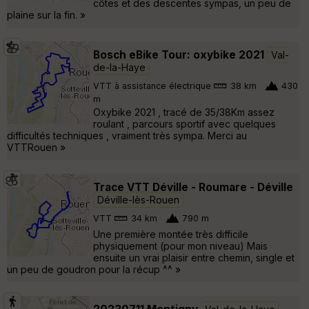
côtes et des descentes sympas, un peu de
plaine sur la fin. »
Bosch eBike Tour: oxybike 2021
Val-
de-la-Haye
VTT à assistance électrique
38 km
430
m
Oxybike 2021 , tracé de 35/38Km assez
roulant , parcours sportif avec quelques
difficultés techniques , vraiment très sympa. Merci au
VTTRouen »
Trace VTT Déville - Roumare - Déville
Déville-lès-Rouen
VTT
34 km
790 m
Une première montée très difficile
physiquement (pour mon niveau) Mais
ensuite un vrai plaisir entre chemin, single et
un peu de goudron pour la récup ^^ »