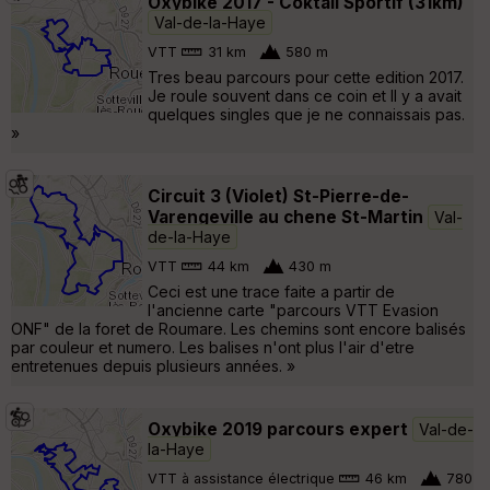
Oxybike 2017 - Coktail Sportif (31km)
Val-de-la-Haye
VTT
31 km
580 m
Tres beau parcours pour cette edition 2017.
Je roule souvent dans ce coin et Il y a avait
quelques singles que je ne connaissais pas.
»
Circuit 3 (Violet) St-Pierre-de-
Varengeville au chene St-Martin
Val-
de-la-Haye
VTT
44 km
430 m
Ceci est une trace faite a partir de
l'ancienne carte "parcours VTT Evasion
ONF" de la foret de Roumare. Les chemins sont encore balisés
par couleur et numero. Les balises n'ont plus l'air d'etre
entretenues depuis plusieurs années. »
Oxybike 2019 parcours expert
Val-de-
la-Haye
VTT à assistance électrique
46 km
780