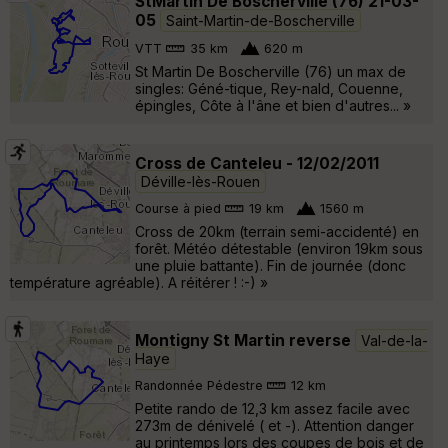
StMartin De Boscherville (76) 21-03-
05
Saint-Martin-de-Boscherville
VTT
35 km
620 m
St Martin De Boscherville (76) un max de
singles: Géné-tique, Rey-nald, Couenne,
épingles, Côte à l'âne et bien d'autres... »
Cross de Canteleu - 12/02/2011
Déville-lès-Rouen
Course à pied
19 km
1560 m
Cross de 20km (terrain semi-accidenté) en
forêt. Météo détestable (environ 19km sous
une pluie battante). Fin de journée (donc
température agréable). A réitérer ! :-) »
Montigny St Martin reverse
Val-de-la-
Haye
Randonnée Pédestre
12 km
Petite rando de 12,3 km assez facile avec
273m de dénivelé ( et -). Attention danger
au printemps lors des coupes de bois et de