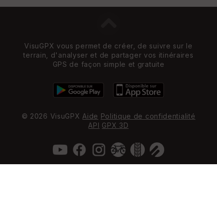
VisuGPX vous permet de créer, de suivre sur le
terrain, d'analyser et de partager vos itinéraires
GPS de façon simple et gratuite
© 2026 VisuGPX
Aide
Politique de confidentialité
API
GPX 3D