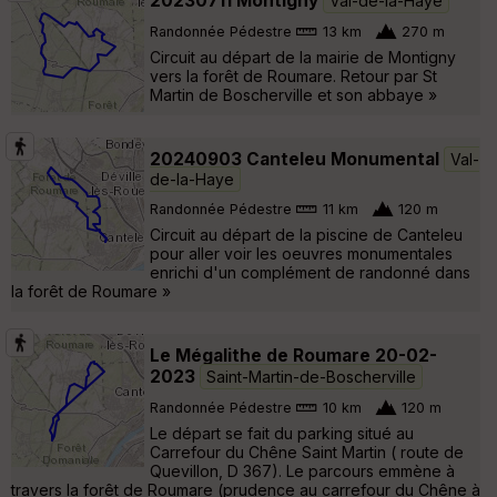
20230711 Montigny
Val-de-la-Haye
Randonnée Pédestre
13 km
270 m
Circuit au départ de la mairie de Montigny
vers la forêt de Roumare. Retour par St
Martin de Boscherville et son abbaye »
20240903 Canteleu Monumental
Val-
de-la-Haye
Randonnée Pédestre
11 km
120 m
Circuit au départ de la piscine de Canteleu
pour aller voir les oeuvres monumentales
enrichi d'un complément de randonné dans
la forêt de Roumare »
Le Mégalithe de Roumare 20-02-
2023
Saint-Martin-de-Boscherville
Randonnée Pédestre
10 km
120 m
Le départ se fait du parking situé au
Carrefour du Chêne Saint Martin ( route de
Quevillon, D 367). Le parcours emmène à
travers la forêt de Roumare (prudence au carrefour du Chêne à