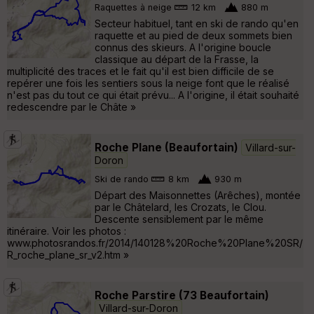
Raquettes à neige
12 km
880 m
Secteur habituel, tant en ski de rando qu'en
raquette et au pied de deux sommets bien
connus des skieurs. A l'origine boucle
classique au départ de la Frasse, la
multiplicité des traces et le fait qu'il est bien difficile de se
repérer une fois les sentiers sous la neige font que le réalisé
n'est pas du tout ce qui était prévu... A l'origine, il était souhaité
redescendre par le Châte »
Roche Plane (Beaufortain)
Villard-sur-
Doron
Ski de rando
8 km
930 m
Départ des Maisonnettes (Arêches), montée
par le Châtelard, les Crozats, le Clou.
Descente sensiblement par le même
itinéraire. Voir les photos :
www.photosrandos.fr/2014/140128%20Roche%20Plane%20SR/
R_roche_plane_sr_v2.htm »
Roche Parstire (73 Beaufortain)
Villard-sur-Doron