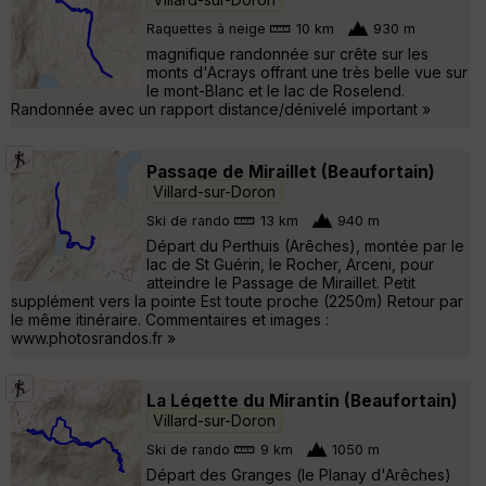
Raquettes à neige
10 km
930 m
magnifique randonnée sur crête sur les
monts d'Acrays offrant une très belle vue sur
le mont-Blanc et le lac de Roselend.
Randonnée avec un rapport distance/dénivelé important »
Passage de Miraillet (Beaufortain)
Villard-sur-Doron
Ski de rando
13 km
940 m
Départ du Perthuis (Arêches), montée par le
lac de St Guérin, le Rocher, Arceni, pour
atteindre le Passage de Miraillet. Petit
supplément vers la pointe Est toute proche (2250m) Retour par
le même itinéraire. Commentaires et images :
www.photosrandos.fr »
La Légette du Mirantin (Beaufortain)
Villard-sur-Doron
Ski de rando
9 km
1050 m
Départ des Granges (le Planay d'Arêches)