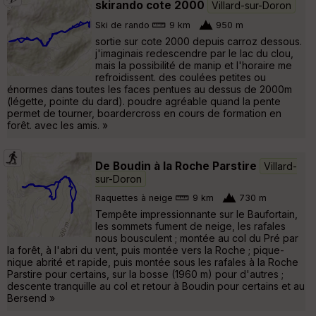
skirando cote 2000
Villard-sur-Doron
Ski de rando
9 km
950 m
sortie sur cote 2000 depuis carroz dessous.
j'imaginais redescendre par le lac du clou,
mais la possibilité de manip et l'horaire me
refroidissent. des coulées petites ou
énormes dans toutes les faces pentues au dessus de 2000m
(légette, pointe du dard). poudre agréable quand la pente
permet de tourner, boardercross en cours de formation en
forêt. avec les amis. »
De Boudin à la Roche Parstire
Villard-
sur-Doron
Raquettes à neige
9 km
730 m
Tempête impressionnante sur le Baufortain,
les sommets fument de neige, les rafales
nous bousculent ; montée au col du Pré par
la forêt, à l'abri du vent, puis montée vers la Roche ; pique-
nique abrité et rapide, puis montée sous les rafales à la Roche
Parstire pour certains, sur la bosse (1960 m) pour d'autres ;
descente tranquille au col et retour à Boudin pour certains et au
Bersend »