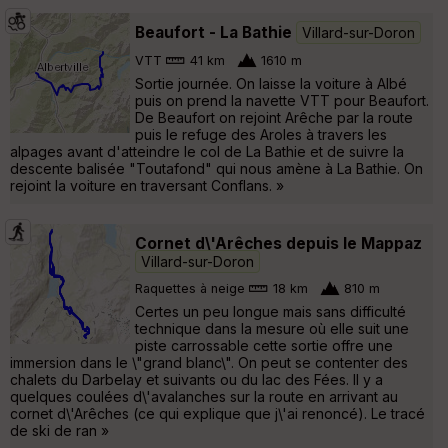
Beaufort - La Bathie
Villard-sur-Doron
VTT
41 km
1610 m
Sortie journée. On laisse la voiture à Albé
puis on prend la navette VTT pour Beaufort.
De Beaufort on rejoint Arêche par la route
puis le refuge des Aroles à travers les
alpages avant d'atteindre le col de La Bathie et de suivre la
descente balisée "Toutafond" qui nous amène à La Bathie. On
rejoint la voiture en traversant Conflans. »
Cornet d\'Arêches depuis le Mappaz
Villard-sur-Doron
Raquettes à neige
18 km
810 m
Certes un peu longue mais sans difficulté
technique dans la mesure où elle suit une
piste carrossable cette sortie offre une
immersion dans le \"grand blanc\". On peut se contenter des
chalets du Darbelay et suivants ou du lac des Fées. Il y a
quelques coulées d\'avalanches sur la route en arrivant au
cornet d\'Arêches (ce qui explique que j\'ai renoncé). Le tracé
de ski de ran »