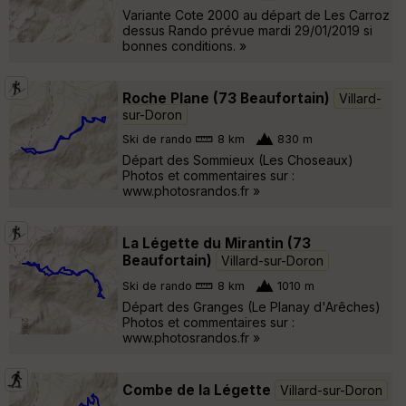
Variante Cote 2000 au départ de Les Carroz
dessus Rando prévue mardi 29/01/2019 si
bonnes conditions. »
Roche Plane (73 Beaufortain)
Villard-
sur-Doron
Ski de rando
8 km
830 m
Départ des Sommieux (Les Choseaux)
Photos et commentaires sur :
www.photosrandos.fr »
La Légette du Mirantin (73
Beaufortain)
Villard-sur-Doron
Ski de rando
8 km
1010 m
Départ des Granges (Le Planay d'Arêches)
Photos et commentaires sur :
www.photosrandos.fr »
Combe de la Légette
Villard-sur-Doron