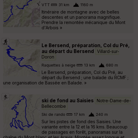
VTT
31 km
1160 m
Itinéraire de montagne avec de belles
descentes et un panorama magnifique.
Prendre la remontée mécanique du Mont
d'Arbois »
Le Bersend, préparation, Col du Pré,
au départ du Bersend
Villard-sur-
Doron
Raquettes à neige
13 km
680 m
Le Bersend, préparation, Col du Pré, au
départ du Bersend ; une balade du RCMF ;
une organisation de Bassée en Balade. »
ski de fond au Saisies
Notre-Dame-de-
Bellecombe
Ski de rando
17 km
240 m
Sur les pistes de fond des Saisies. Une
variante entre la 12 et la 16 kms. Beaucoup
de passages en forêt, panoramas sur la
chaîne du Mont blanc et les Aravis. Montée assez longue et