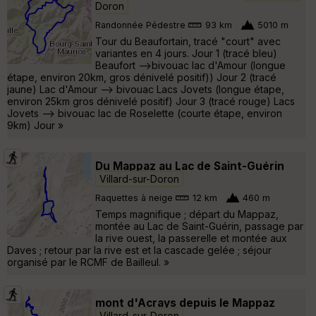
Doron
Randonnée Pédestre
93 km
5010 m
Tour du Beaufortain, tracé "court" avec
variantes en 4 jours. Jour 1 (tracé bleu)
Beaufort -->bivouac lac d'Amour (longue
étape, environ 20km, gros dénivelé positif)) Jour 2 (tracé
jaune) Lac d'Amour --> bivouac Lacs Jovets (longue étape,
environ 25km gros dénivelé positif) Jour 3 (tracé rouge) Lacs
Jovets --> bivouac lac de Roselette (courte étape, environ
9km) Jour »
Du Mappaz au Lac de Saint-Guérin
Villard-sur-Doron
Raquettes à neige
12 km
460 m
Temps magnifique ; départ du Mappaz,
montée au Lac de Saint-Guérin, passage par
la rive ouest, la passerelle et montée aux
Daves ; retour par la rive est et la cascade gelée ; séjour
organisé par le RCMF de Bailleul. »
mont d'Acrays depuis le Mappaz
Villard-sur-Doron