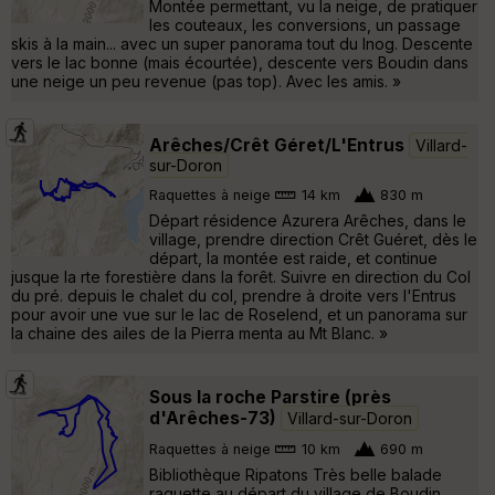
Montée permettant, vu la neige, de pratiquer
les couteaux, les conversions, un passage
skis à la main... avec un super panorama tout du lnog. Descente
vers le lac bonne (mais écourtée), descente vers Boudin dans
une neige un peu revenue (pas top). Avec les amis. »
Arêches/Crêt Géret/L'Entrus
Villard-
sur-Doron
Raquettes à neige
14 km
830 m
Départ résidence Azurera Arêches, dans le
village, prendre direction Crêt Guéret, dès le
départ, la montée est raide, et continue
jusque la rte forestière dans la forêt. Suivre en direction du Col
du pré. depuis le chalet du col, prendre à droite vers l'Entrus
pour avoir une vue sur le lac de Roselend, et un panorama sur
la chaine des ailes de la Pierra menta au Mt Blanc. »
Sous la roche Parstire (près
d'Arêches-73)
Villard-sur-Doron
Raquettes à neige
10 km
690 m
Bibliothèque Ripatons Très belle balade
raquette au départ du village de Boudin,