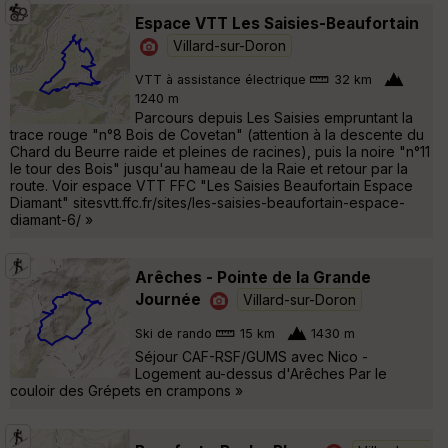
Espace VTT Les Saisies-Beaufortain
Villard-sur-Doron
VTT à assistance électrique
32 km
1240 m
Parcours depuis Les Saisies empruntant la
trace rouge "n°8 Bois de Covetan" (attention à la descente du
Chard du Beurre raide et pleines de racines), puis la noire "n°11
le tour des Bois" jusqu'au hameau de la Raie et retour par la
route. Voir espace VTT FFC "Les Saisies Beaufortain Espace
Diamant" sitesvtt.ffc.fr/sites/les-saisies-beaufortain-espace-
diamant-6/ »
Arêches - Pointe de la Grande
Journée
Villard-sur-Doron
Ski de rando
15 km
1430 m
Séjour CAF-RSF/GUMS avec Nico -
Logement au-dessus d'Arêches Par le
couloir des Grépets en crampons »