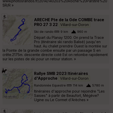
www.photosrandos.fr/2014/140203%20Roche%20Parstire%20
SR/R »
ARECHE Pte de la Gde COMBE trace
PRO 27 3 22
Villard-sur-Doron
Ski de rando
9 km
960 m
Départ du Planay 1200. On prend la Trace
Pro (itinéraire ski rando Balisé) jusqu'en
haut. Au chalet prendre Ouest la montée sur
la Pointe de la grande combe ensuite par un passage S en
crête.2175m. descente directe coté Est on retombe rapidement
sur les pistes de ski pour un retour station. »
Rallye SMB 2023 Itinéraires
d'Approche
Villard-sur-Doron
Randonnée Equestre
114 km
5780 m
Itinéraires d'approche pour rejoindre "Les
Saisies" à partir de Beaufort, Mégève?
Ugine ou Le Cormet d'Arèches »