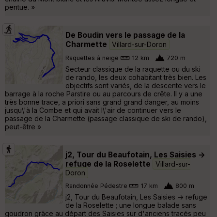
pentue. »
De Boudin vers le passage de la
Charmette
Villard-sur-Doron
Raquettes à neige
12 km
720 m
Secteur classique de la raquette ou du ski
de rando, les deux cohabitant très bien. Les
objectifs sont variés, de la descente vers le
barrage à la roche Parstire ou au parcours de crête. Il y a une
très bonne trace, a priori sans grand grand danger, au moins
jusqu\'à la Combe et qui avait l\'air de continuer vers le
passage de la Charmette (passage classique de ski de rando),
peut-être »
j2, Tour du Beaufotain, Les Saisies ->
refuge de la Roselette
Villard-sur-
Doron
Randonnée Pédestre
17 km
800 m
j2, Tour du Beaufotain, Les Saisies -> refuge
de la Roselette ; une longue balade sans
goudron grâce au départ des Saisies sur d'anciens tracés peu