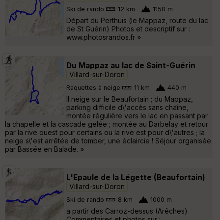
Ski de rando
12 km
1150 m
Départ du Perthuis (le Mappaz, route du lac
de St Guérin) Photos et descriptif sur :
www.photosrandos.fr »
Du Mappaz au lac de Saint-Guérin
Villard-sur-Doron
Raquettes à neige
11 km
440 m
Il neige sur le Beaufortain ; du Mappaz,
parking difficile d\'accès sans chaîne,
montée régulière vers le lac en passant par
la chapelle et la cascade gelée ; montée au Darbelay et retour
par la rive ouest pour certains ou la rive est pour d\'autres ; la
neige s\'est arrêtée de tomber, une éclaircie ! Séjour organisée
par Bassée en Balade. »
L'Epaule de la Légette (Beaufortain)
Villard-sur-Doron
Ski de rando
8 km
1000 m
a partir des Carroz-dessus (Arêches)
Commentaires et photos sur :