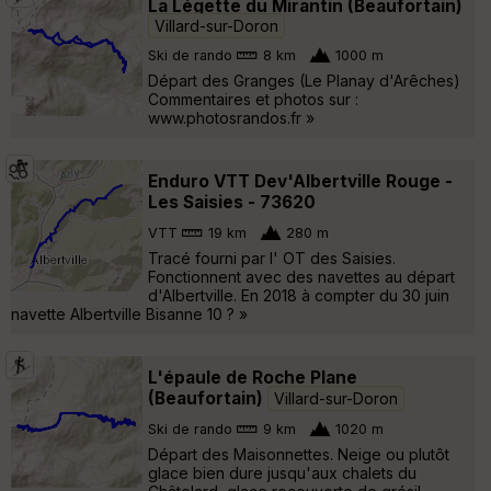
La Légette du Mirantin (Beaufortain)
Villard-sur-Doron
Ski de rando
8 km
1000 m
Départ des Granges (Le Planay d'Arêches)
Commentaires et photos sur :
www.photosrandos.fr »
Enduro VTT Dev'Albertville Rouge -
Les Saisies - 73620
VTT
19 km
280 m
Tracé fourni par l' OT des Saisies.
Fonctionnent avec des navettes au départ
d'Albertville. En 2018 à compter du 30 juin
navette Albertville Bisanne 10 ? »
L'épaule de Roche Plane
(Beaufortain)
Villard-sur-Doron
Ski de rando
9 km
1020 m
Départ des Maisonnettes. Neige ou plutôt
glace bien dure jusqu'aux chalets du