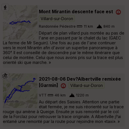
Mont Mirantin descente face est
Villard-sur-Doron
Randonnée Pédestre
11 km
840 m
Départ de plan villard puis montée au pas de
l'ane en passant par le chalet du lac (GAEC
La ferme de Mr Seguin). Une fois au pas de l'ane continuer
vers le mont Mirantin afin d'avoir un superbe panoramique à
360°. Il est conseillé de descendre par le même itinéraire que
celui de montée. Celui que nous avons pris sur la trace est plus
orienté ski que marche. »
2021-08-06 Dev?Albertville remixée
[Garmin]
Villard-sur-Doron
VTT
46 km
1220 m
Au départ des Saisies. Attention une partie
était fermée, je me suis réorienté sur la trace
rouge qui amène à Queige. Ensuite je suis remonté par le col
de la Forclaz pour retrouver la trace originale. A Albertville j?ai
entamé une remonté par la route pour rejoindre mon «taxi». »