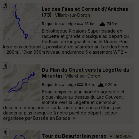
Lac des Fées et Cormet d\'Arêches
(73)
Villard-sur-Doron
Raquettes à neige
18 km
740 m
Bibliothèque Ripatons Super balade en
raquette et grande classique au départ du
Perthuis, en longeant le lac St Guérin. Pour
les moins endurants, possibilité de s\'arrêter au Lac des Fées
(-200m). 10km 950m Niveau endurance 5 classement WT2 »
Du Plan du Chuet vers la Légette du
Mirantin
Villard-sur-Doron
Raquettes à neige
8 km
620 m
Beau temps ce jour, montée agréable et
pique-nique au dessus du Lac Couvert ;
montée vers la Légette et demi-tour ;
descente vertigineuse sur la route qui mène au Clou, puis
descente plus tranquille à notre point de départ ; séjour
organisée par Bassée en Balade. »
Tour du Beaufortain perso
Villard-sur-