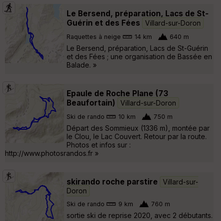
Le Bersend, préparation, Lacs de St-
Guérin et des Fées
Villard-sur-Doron
Raquettes à neige
14 km
640 m
Le Bersend, préparation, Lacs de St-Guérin
et des Fées ; une organisation de Bassée en
Balade. »
Epaule de Roche Plane (73
Beaufortain)
Villard-sur-Doron
Ski de rando
10 km
750 m
Départ des Sommieux (1336 m), montée par
le Clou, le Lac Couvert. Retour par la route.
Photos et infos sur :
http://www.photosrandos.fr »
skirando roche parstire
Villard-sur-
Doron
Ski de rando
9 km
760 m
sortie ski de reprise 2020, avec 2 débutants.