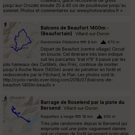
Châtelard, glace recouverte de grésil
jusqu'aux Crozats ensuite 20 à 40 cm de poudreuse jusqu'au
sommet. Photos et commentaires sur www.photosrandos.fr »
Balcons de Beaufort 1400m -
(Beaufortain)
Villard-sur-Doron
Randonnée Pédestre
8 km
670 m
Départ de Beaufort (centre village) Circuit
en boucle. Cet itinéraire très bien indiqué
suit les pancartes 'trail n°9' Il passe par les
jolis hameaux des Curtillets, des Prés, continue de monter
jusqu'à Roche Noire (1400m) avant de pénétrer en forêt et
redescendre par le Pêchard, le Plan. Les photos sont là :
http://cyclo-rando.over-blog.com/2018/07/balcons-de-
beaufort-1400m-beaufo »
Barrage de Roselend par la piste du
Bersend
Villard-sur-Doron
Raquettes à neige
18 km
930 m
Très jolie randonnée depuis le Bersend qui
emprunte soit une piste vaguement damée
soit un chemin de forêt largement praticable