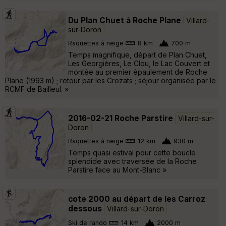
Du Plan Chuet à Roche Plane
Villard-
sur-Doron
Raquettes à neige
8 km
700 m
Temps magnifique, départ de Plan Chuet,
Les Georgières, Le Clou, le Lac Couvert et
montée au premier épaulement de Roche
Plane (1993 m) ; retour par les Crozats ; séjour organisée par le
RCMF de Bailleul. »
2016-02-21 Roche Parstire
Villard-sur-
Doron
Raquettes à neige
12 km
930 m
Temps quasi estival pour cette boucle
splendide avec traversée de la Roche
Parstire face au Mont-Blanc »
cote 2000 au départ de les Carroz
dessous
Villard-sur-Doron
Ski de rando
14 km
2000 m