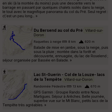
en ski (à la montée du moins) puis une descente vers le
barrage en passant par quelques chalets isolés dans la neige,
le tout avec le magnifique panorama du col du Pré. Seul regret :
c\'est un peu long... »
Du Bersend au col du Pré
Villard-sur-
Doron
Raquettes à neige
8 km
620 m
Balade de mise en jambe, sous la neige, puis
sous la pluie ; montée dans la forêt et
découverte, ennuagée, du lac de Roselend ;
séjour organisée par Bassée en Balade. »
Lac St-Guerin - Col de la Louze- lacs
de la Tempête
Villard-sur-Doron
Randonnée Pédestre
13 km
670 m
GPS Garmin : Groupe Rando entre Nous
Martigues. Séjour à Arêches. Belle journée,
superbe vue sur le Mt Blanc, petits lacs de la
Tempête très agréables. »