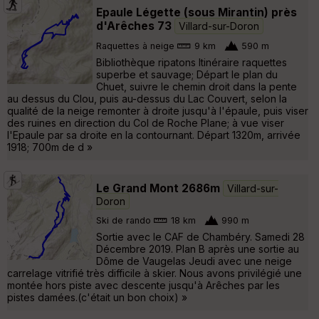
Epaule Légette (sous Mirantin) près
d'Arêches 73
Villard-sur-Doron
Raquettes à neige
9 km
590 m
Bibliothèque ripatons Itinéraire raquettes
superbe et sauvage; Départ le plan du
Chuet, suivre le chemin droit dans la pente
au dessus du Clou, puis au-dessus du Lac Couvert, selon la
qualité de la neige remonter à droite jusqu'à l'épaule, puis viser
des ruines en direction du Col de Roche Plane; à vue viser
l'Epaule par sa droite en la contournant. Départ 1320m, arrivée
1918; 700m de d »
Le Grand Mont 2686m
Villard-sur-
Doron
Ski de rando
18 km
990 m
Sortie avec le CAF de Chambéry. Samedi 28
Décembre 2019. Plan B après une sortie au
Dôme de Vaugelas Jeudi avec une neige
carrelage vitrifié très difficile à skier. Nous avons privilégié une
montée hors piste avec descente jusqu'à Arêches par les
pistes damées.(c'était un bon choix) »