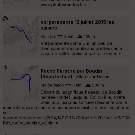
www.photosrandos.fr »
vol parapente 12 juillet 2015 les
saisies
Vol libre
9 km
130 m
Vol parapente sortie USI, un peu de
thermique et descente aux oreilles car la
brise de vallée commençait à se lever. »
Roche Parstire par Boudin
(Beaufortain)
Villard-sur-Doron
Ski de rando
8 km
800 m
Départ du magnifique hameau de Boudin,
montée (raide) jusqu'au Col du Pré, arrête
plein Sud jusqu'au sommet Descente par le
même itinéraire à cause du manque de visibilité. Voir les photos
sur :
www.photosrandos.fr/2014/140219%20Roche%20Parstire%20S
R/R_roche_parstire_v2.htm »