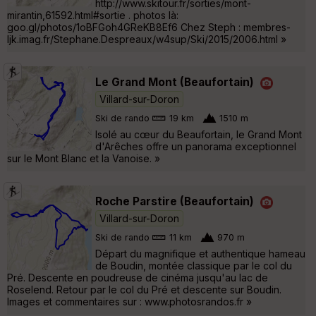
http://www.skitour.fr/sorties/mont-
mirantin,61592.html#sortie . photos là:
goo.gl/photos/1oBFGoh4GReKB8Ef6 Chez Steph : membres-
ljk.imag.fr/Stephane.Despreaux/w4sup/Ski/2015/2006.html »
Le Grand Mont (Beaufortain)
Villard-sur-Doron
Ski de rando
19 km
1510 m
Isolé au cœur du Beaufortain, le Grand Mont
d'Arêches offre un panorama exceptionnel
sur le Mont Blanc et la Vanoise. »
Roche Parstire (Beaufortain)
Villard-sur-Doron
Ski de rando
11 km
970 m
Départ du magnifique et authentique hameau
de Boudin, montée classique par le col du
Pré. Descente en poudreuse de cinéma jusqu'au lac de
Roselend. Retour par le col du Pré et descente sur Boudin.
Images et commentaires sur : www.photosrandos.fr »