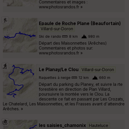
Commentaires et images :
www.photosrandos.fr »
Epaule de Roche Plane (Beaufortain)
Villard-sur-Doron
Ski de rando
8 km
980 m
Départ des Maisonnettes (Arêches)
Commentaires et photos sur:
www.photosrandos.fr »
Le Planay/Le Clou
Villard-sur-Doron
Raquettes à neige
12 km
660 m
Départ du parking du Planey, et suivre la rte
forestière en direction de Plan Villard,
poursuivre la montée vers le Clou. La
descente ce fait en passant par Les Crozats,
Le Chatelard, Les Maisonnettes, et les Frasses avant d'atteindre
Arêches. »
les saisies_chamonix
Hauteluce