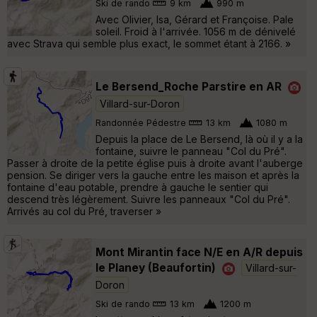
Ski de rando
9 km
990 m
Avec Olivier, Isa, Gérard et Françoise. Pale
soleil. Froid à l'arrivée. 1056 m de dénivelé
avec Strava qui semble plus exact, le sommet étant à 2166. »
Le Bersend_Roche Parstire en AR
Villard-sur-Doron
Randonnée Pédestre
13 km
1080 m
Depuis la place de Le Bersend, là où il y a la
fontaine, suivre le panneau "Col du Pré".
Passer à droite de la petite église puis à droite avant l'auberge
pension. Se diriger vers la gauche entre les maison et après la
fontaine d'eau potable, prendre à gauche le sentier qui
descend très légèrement. Suivre les panneaux "Col du Pré".
Arrivés au col du Pré, traverser »
Mont Mirantin face N/E en A/R depuis
le Planey (Beaufortin)
Villard-sur-
Doron
Ski de rando
13 km
1200 m