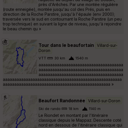
près d'Arêches. Par une montée régulière
(route enneigée), montée jusqu'au col des Prés, puis en
direction de la Roche Parstire, jusqu'à l'épaule (env 2000);
traversée vers le sud en contournant la Roche Parstire (un peu
trop technique) en suivant la ligne de niveau, jusqu'à rejoindre
le beau chemin qu »
Tour dans le beaufortain
Villard-sur-
Doron
VTT
30 km
1540 m
aaaaaaaaaaaaaaaaaaaaaaaaaaaaaaaaaaaaa
aaaaaaaaaaaaaaaaaaaaaaaaaaaaaaaaaaaaa
aaaaaaaaaaaaaaaaaaaaaaaaaaaaaaaaaaaaa
aaaaaaaaaaaaaaaaaaaaaaaaaaaaaaaaaaaaaaaaaaaaaaaaaaaa
aaaaaaaaaaaaaaaaaaaaaaaaaaaaaaaaaaaaaaaaaaaaaaa »
Beaufort Randonnée
Villard-sur-Doron
Ski de rando
18 km
1140 m
Le Riondet en montant par l'itinéraire
classique depuis le Mappaz. Descente coté
nord en dessous de l'itinéraire classique qui