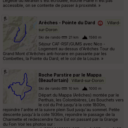
Légette du Mirantin s'est écroulée, Roche Plane n'est pas
accessible, on se contente de passer à proximité. »
Arêches - Pointe du Dard
Villard-
sur-Doron
Ski de rando
21 km
1560 m
Séjour CAF-RSF/GUMS avec Nico -
Logement au-dessus d'Arêches Tour du
Grand Mont d'Arêches anti-horaire en passante par les
Combettes, la Pointe du Dard, et le col de la Louze. »
Roche Parstire par le Mappa
(Beaufortain)
Villard-sur-Doron
Ski de rando
10 km
1000 m
Départ du Mappa (Arêches) montée par le
Perthuis, les Colombières, Les Bouchets vers
le col du Pré jusqu'à la cote 1800m,
rejoindre l'arête et la suivre plein Sud jusqu'au sommet. Petite
descente jusqu'à la cote 1936m, rejoindre le passage de la
Charmette et redescendre face Est en passant par la Grange
du Foin Voir les photos sur :