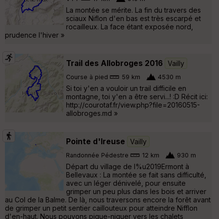
La montée se mérite. La fin du travers des
sciaux Niflon d'en bas est très escarpé et
rocailleux. La face étant exposée nord,
prudence l'hiver »
Trail des Allobroges 2016
Vailly
Course à pied
59 km
4530 m
Si toi y'en a vouloir un trail difficile en
montagne, toi y'en a être servi...! :D Récit ici:
http://courotaf.fr/view.php?file=20160515-
allobroges.md »
Pointe d'Ireuse
Vailly
Randonnée Pédestre
12 km
930 m
Départ du village de l%u2019Ermont à
Bellevaux : La montée se fait sans difficulté,
avec un léger dénivelé, pour ensuite
grimper un peu plus dans les bois et arriver
au Col de la Balme. De là, nous traversons encore la forêt avant
de grimper un petit sentier caillouteux pour atteindre Nifflon
d'en-haut. Nous pouvons pique-niquer vers les chalets