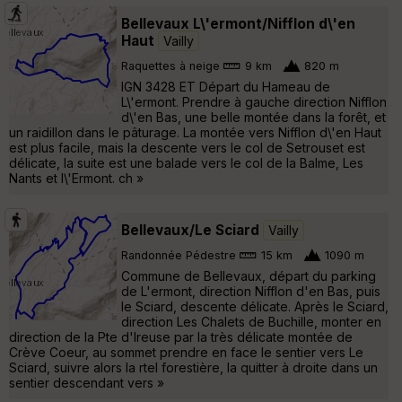
Bellevaux L\'ermont/Nifflon d\'en
Haut
Vailly
Raquettes à neige
9 km
820 m
IGN 3428 ET Départ du Hameau de
L\'ermont. Prendre à gauche direction Nifflon
d\'en Bas, une belle montée dans la forêt, et
un raidillon dans le pâturage. La montée vers Nifflon d\'en Haut
est plus facile, mais la descente vers le col de Setrouset est
délicate, la suite est une balade vers le col de la Balme, Les
Nants et l\'Ermont. ch »
Bellevaux/Le Sciard
Vailly
Randonnée Pédestre
15 km
1090 m
Commune de Bellevaux, départ du parking
de L'ermont, direction Nifflon d'en Bas, puis
le Sciard, descente délicate. Après le Sciard,
direction Les Chalets de Buchille, monter en
direction de la Pte d'Ireuse par la très délicate montée de
Crève Coeur, au sommet prendre en face le sentier vers Le
Sciard, suivre alors la rtel forestière, la quitter à droite dans un
sentier descendant vers »