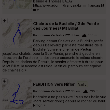
Bainier & Thomas BALAY
http://www.adorr.fr/francais/kimm_francais.ht
m »
Chalets de la Buchille / Gde Pointe
des Journées/ Mt Billiat
Randonnée Pédestre
8 km
600 m
Parking départ Chalets de la Buchille,accès
depuis Bellevaux par la rte forestière de la
Buchille. Suivre le chemin de Pertuis
jusqu'aux chalets, pour la Gde Pointe, prendre à gauche en
direction de l'oratoire, la descente emprunte le même chemin.
Depuis les chalets de Pertuis, le sentier démarre à droite pour
le Mt Billiat, la montée est raide, la fin du parcours est équipé
de chaines q »
PERDITION vers Niflon
Vailly
Randonnée Pédestre
10 km
730 m
itinéraire à ne pas suivre ! Mais très belle vue
(hors sentier donc) depuis le rocher du haut
Niflon »