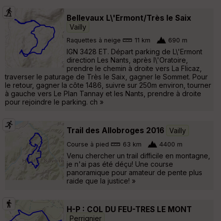
Bellevaux L\'Ermont/Très le Saix
Vailly
Raquettes à neige
11 km
690 m
IGN 3428 ET. Départ parking de L\'Ermont
direction Les Nants, après l\'Oratoire,
prendre le chemin à droite vers La Flicaz,
traverser le paturage de Très le Saix, gagner le Sommet. Pour
le retour, gagner la côte 1486, suivre sur 250m environ, tourner
à gauche vers Le Plan Tannay et les Nants, prendre à droite
pour rejoindre le parking. ch »
Trail des Allobroges 2016
Vailly
Course à pied
63 km
4400 m
Venu chercher un trail difficile en montagne,
je n'ai pas été déçu! Une course
panoramique pour amateur de pente plus
raide que la justice! »
H-P : COL DU FEU-TRES LE MONT
Perrignier