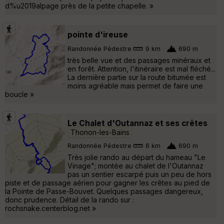
d%u2019alpage près de la petite chapelle. »
pointe d'ireuse
Randonnée Pédestre
9 km
690 m
très belle vue et des passages minéraux et
en forêt. Attention, l'itinéraire est mal fléché...
La dernière partie sur la route bitumée est
moins agréable mais permet de faire une
boucle »
Le Chalet d'Outannaz et ses crêtes
Thonon-les-Bains
Randonnée Pédestre
6 km
690 m
Très jolie rando au départ du hameau "Le
Vinage"; montée au chalet de l'Outannaz
pas un sentier escarpé puis un peu de hors
piste et de passage aérien pour gagner les crêtes au pied de
la Pointe de Passe-Bouvet. Quelques passages dangereux,
donc prudence. Détail de la rando sur :
rochsnake.centerblog.net »