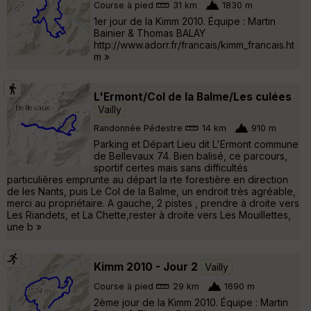
Course à pied
31 km
1830 m
1er jour de la Kimm 2010. Équipe : Martin
Bainier & Thomas BALAY
http://www.adorr.fr/francais/kimm_francais.ht
m »
L'Ermont/Col de la Balme/Les culées
Vailly
Randonnée Pédestre
14 km
910 m
Parking et Départ Lieu dit L'Ermont commune
de Bellevaux 74. Bien balisé, ce parcours,
sportif certes mais sans difficultés
particulières emprunte au départ la rte forestière en direction
de les Nants, puis Le Col de la Balme, un endroit très agréable,
merci au propriétaire. A gauche, 2 pistes , prendre à droite vers
Les Riandets, et La Chette,rester à droite vers Les Mouillettes,
une b »
Kimm 2010 - Jour 2
Vailly
Course à pied
29 km
1690 m
2ème jour de la Kimm 2010. Équipe : Martin