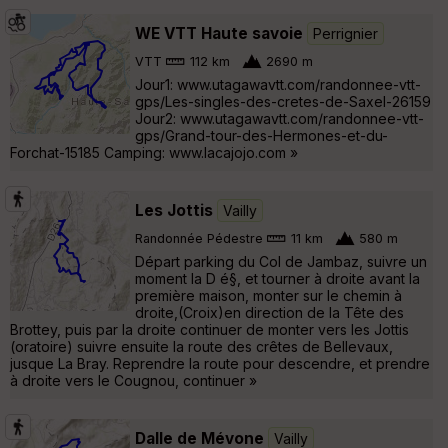
WE VTT Haute savoie
Perrignier
VTT
112 km
2690 m
Jour1: www.utagawavtt.com/randonnee-vtt-
gps/Les-singles-des-cretes-de-Saxel-26159
Jour2: www.utagawavtt.com/randonnee-vtt-
gps/Grand-tour-des-Hermones-et-du-
Forchat-15185 Camping: www.lacajojo.com »
Les Jottis
Vailly
Randonnée Pédestre
11 km
580 m
Départ parking du Col de Jambaz, suivre un
moment la D é§, et tourner à droite avant la
première maison, monter sur le chemin à
droite,(Croix)en direction de la Tête des
Brottey, puis par la droite continuer de monter vers les Jottis
(oratoire) suivre ensuite la route des crêtes de Bellevaux,
jusque La Bray. Reprendre la route pour descendre, et prendre
à droite vers le Cougnou, continuer »
Dalle de Mévone
Vailly