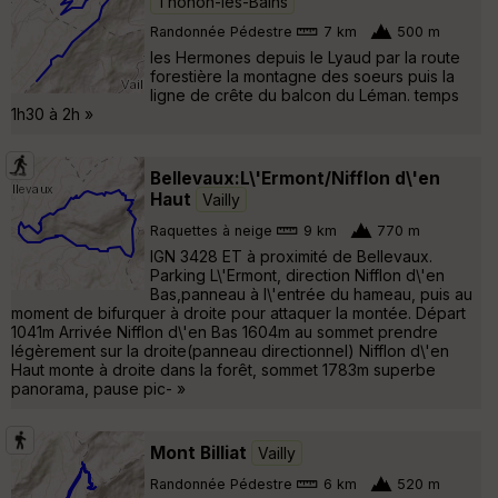
Thonon-les-Bains
Randonnée Pédestre
7 km
500 m
les Hermones depuis le Lyaud par la route
forestière la montagne des soeurs puis la
ligne de crête du balcon du Léman. temps
1h30 à 2h »
Bellevaux:L\'Ermont/Nifflon d\'en
Haut
Vailly
Raquettes à neige
9 km
770 m
IGN 3428 ET à proximité de Bellevaux.
Parking L\'Ermont, direction Nifflon d\'en
Bas,panneau à l\'entrée du hameau, puis au
moment de bifurquer à droite pour attaquer la montée. Départ
1041m Arrivée Nifflon d\'en Bas 1604m au sommet prendre
légèrement sur la droite(panneau directionnel) Nifflon d\'en
Haut monte à droite dans la forêt, sommet 1783m superbe
panorama, pause pic- »
Mont Billiat
Vailly
Randonnée Pédestre
6 km
520 m