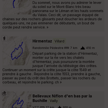
Du sommet, nous avons pu admirer le lever
du soleil sur le Mont-Blanc très beau
panorama sur le Léman et les hauts sommets
du Valais. Ceci dit, un passage équipé de
chaines sur des rochers glissants peut doucher les ardeurs de
quelques-uns, ne pas emmener de débutants, un bout de
corde peut rendre service. »
Hirmentaz
Villard
Randonnée Pédestre
7 km
410 m
Départ parking de la station d'Hirmentaz,
monter sur la rte vers les chalets
d'hirmentaz, puis poursuivre la montée
jusque l'arrivée du télésiège des crêtes.
Continuer un moment sur la crête jusque la côte 1549 et
prendre à gauche . Rejoindre la côte 1553, prendre à gauche,
passer au pied du crêt des Brottets, passer les rochers du
corbeau, et rejoindre le parking. ch »
Bellevaux Niflon d'en bas par la
Buchille
Vailly
VTT
17 km
910 m