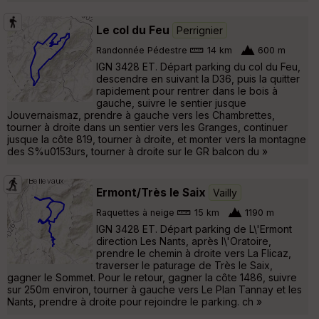
Le col du Feu
Perrignier
Randonnée Pédestre
14 km
600 m
IGN 3428 ET. Départ parking du col du Feu,
descendre en suivant la D36, puis la quitter
rapidement pour rentrer dans le bois à
gauche, suivre le sentier jusque
Jouvernaismaz, prendre à gauche vers les Chambrettes,
tourner à droite dans un sentier vers les Granges, continuer
jusque la côte 819, tourner à droite, et monter vers la montagne
des S%u0153urs, tourner à droite sur le GR balcon du »
Ermont/Très le Saix
Vailly
Raquettes à neige
15 km
1190 m
IGN 3428 ET. Départ parking de L\'Ermont
direction Les Nants, après l\'Oratoire,
prendre le chemin à droite vers La Flicaz,
traverser le paturage de Très le Saix,
gagner le Sommet. Pour le retour, gagner la côte 1486, suivre
sur 250m environ, tourner à gauche vers Le Plan Tannay et les
Nants, prendre à droite pour rejoindre le parking. ch »