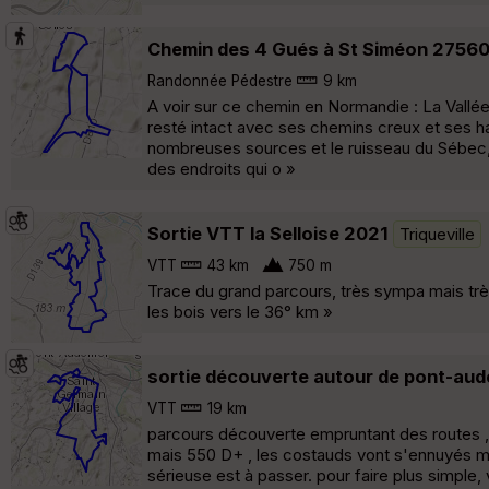
Chemin des 4 Gués à St Siméon 2756
Randonnée Pédestre
9 km
A voir sur ce chemin en Normandie : La Vallée
resté intact avec ses chemins creux et ses h
nombreuses sources et le ruisseau du Sébec, pe
des endroits qui o »
Sortie VTT la Selloise 2021
Triqueville
VTT
43 km
750 m
Trace du grand parcours, très sympa mais trè
les bois vers le 36° km »
sortie découverte autour de pont-au
VTT
19 km
parcours découverte empruntant des routes ,
mais 550 D+ , les costauds vont s'ennuyés m
sérieuse est à passer. pour faire plus simple