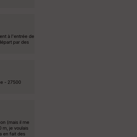
ent à l'entrée de
 départ par des
rie - 27500
éon (mais il me
 m, je voulais
a en fait des