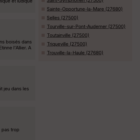
Saint-Symphorien (27500)
ique et ludique
Sainte-Opportune-la-Mare (27680)
Selles (27500)
Tourville-sur-Pont-Audemer (27500)
Toutainville (27500)
ins boisés dans
Triqueville (27500)
nne l'Allier. A
Trouville-la-Haule (27680)
t jeu dans les
 pas trop