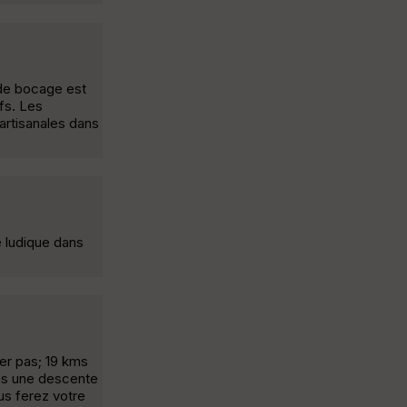
 de bocage est
fs. Les
 artisanales dans
e ludique dans
er pas; 19 kms
kms une descente
us ferez votre