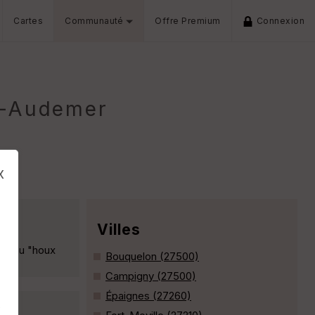
Cartes
Communauté
Offre Premium
Connexion
t-Audemer
x
Villes
ses au "houx
Bouquelon (27500)
Campigny (27500)
Épaignes (27260)
s