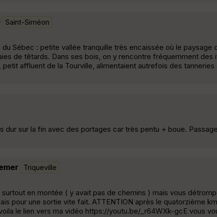
0
Saint-Siméon
 du Sébec : petite vallée tranquille très encaissée où le paysage
aies de têtards. Dans ses bois, on y rencontre fréquemment des i
tit affluent de la Tourville, alimentaient autrefois des tanneries
s dur sur la fin avec des portages car très pentu + boue. Passag
demer
Triqueville
 surtout en montée ( y avait pas de chemins ) mais vous détromp
ais pour une sortie vite fait. ATTENTION après le quatorzième 
, voila le lien vers ma vidéo https://youtu.be/_r64WXk-gcE vous vo