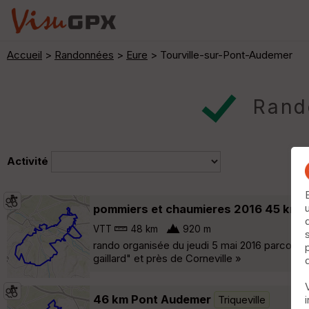
Accueil
>
Randonnées
>
Eure
> Tourville-sur-Pont-Audemer
Rando
Activité
pommiers et chaumieres 2016 45 km
VTT
48 km
920 m
rando organisée du jeudi 5 mai 2016 parcour
gaillard" et près de Corneville »
46 km Pont Audemer
Triqueville