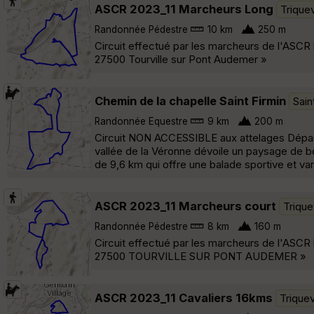
ASCR 2023_11 Marcheurs Long
Triquev
Randonnée Pédestre
10 km
250 m
Circuit effectué par les marcheurs de l'ASCR 
27500 Tourville sur Pont Audemer »
Chemin de la chapelle Saint Firmin
Sai
Randonnée Equestre
9 km
200 m
Circuit NON ACCESSIBLE aux attelages Départ de
vallée de la Véronne dévoile un paysage de b
de 9,6 km qui offre une balade sportive et var
ASCR 2023_11 Marcheurs court
Triquev
Randonnée Pédestre
8 km
160 m
Circuit effectué par les marcheurs de l'ASCR 
27500 TOURVILLE SUR PONT AUDEMER »
ASCR 2023_11 Cavaliers 16kms
Triquev