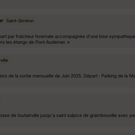
er
Saint-Siméon
art par fraîcheur hivernale accompagnée d'une bise sympathique.
vers les étangs de Pont Audemer. »
ville
ors de la sortie mensuelle de Juin 2025. Départ : Parking de la Ma
a base de toutainville jusqu'a saint sulpice de graimbouville avec pet