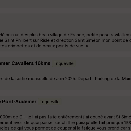
élouin un des plus beau village de France, petite pose ravitaillem
ue Saint Philibert sur Risle et direction Saint Siméon mon point de
tes grimpettes et de beaux points de vue. »
emer Cavaliers 16kms
Triqueville
ors de la sortie mensuelle de Juin 2025. Départ : Parking de la Mai
e Pont-Audemer
Triqueville
 1000m de D+, je l'ai pas faite entièrement j'ai coupé avant St Sim
ment avoir de quoi passer ce chiffre puisqu'elle fait presque 1100
oucles ce qui vous permet de couper si la fatigue vous prend car s