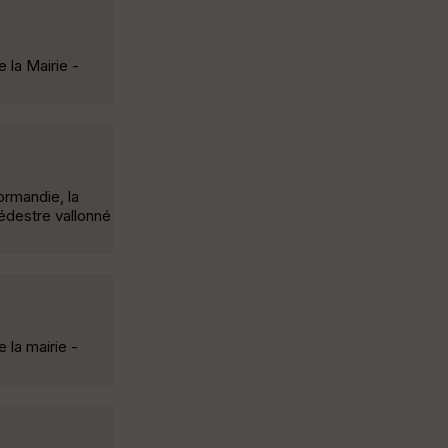
 la Mairie -
ormandie, la
édestre vallonné
 la mairie -