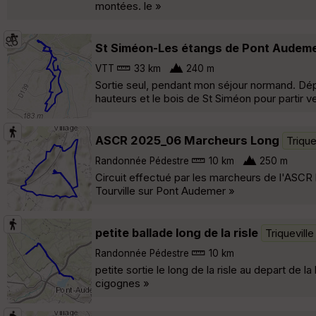
montées. le »
St Siméon-Les étangs de Pont Audem
VTT
33 km
240 m
Sortie seul, pendant mon séjour normand. Dép
hauteurs et le bois de St Siméon pour partir 
ASCR 2025_06 Marcheurs Long
Trique
Randonnée Pédestre
10 km
250 m
Circuit effectué par les marcheurs de l'ASCR l
Tourville sur Pont Audemer »
petite ballade long de la risle
Triqueville
Randonnée Pédestre
10 km
petite sortie le long de la risle au depart de l
cigognes »