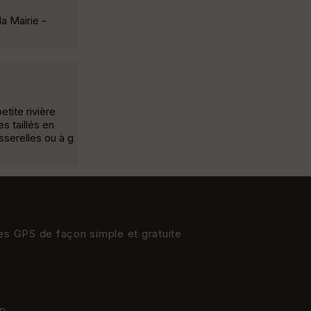
a Mairie -
tite rivière
s taillés en
asserelles ou à g
res GPS de façon simple et gratuite