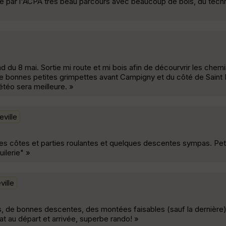
 par l'ACPA très beau parcours avec beaucoup de bois, du techn
 du 8 mai. Sortie mi route et mi bois afin de décourvrir les chem
 bonnes petites grimpettes avant Campigny et du côté de Saint Eti
étéo sera meilleure. »
eville
es côtes et parties roulantes et quelques descentes sympas. Peti
uilerie" »
ville
, de bonnes descentes, des montées faisables (sauf la dernière)
t au départ et arrivée, superbe rando! »