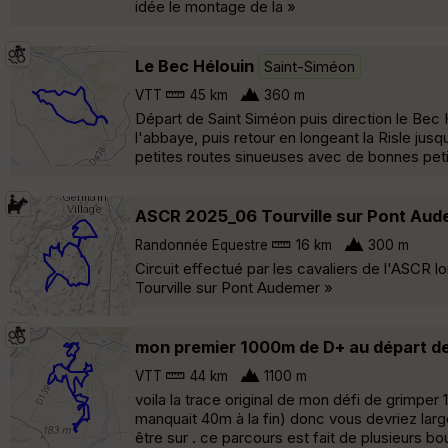
idée le montage de la »
Le Bec Hélouin
Saint-Siméon
VTT
45 km
360 m
Départ de Saint Siméon puis direction le Bec H
l'abbaye, puis retour en longeant la Risle jusq
petites routes sinueuses avec de bonnes peti
ASCR 2025_06 Tourville sur Pont Aud
Randonnée Equestre
16 km
300 m
Circuit effectué par les cavaliers de l'ASCR l
Tourville sur Pont Audemer »
mon premier 1000m de D+ au départ d
VTT
44 km
1100 m
voila la trace original de mon défi de grimper
manquait 40m à la fin) donc vous devriez large
être sur . ce parcours est fait de plusieurs b