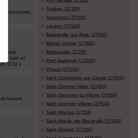
Fort-Moville (27210)
Foulbec (27210)
s et descentes,
Fourmetot (27500)
Lieurey (27560)
Manneville-sur-Risle (27500)
Marais-Vernier (27680)
Martainville (27210)
D+ réel.
des (aïe) et
Pont-Audemer (27500)
(km 32.5) »
Préaux (27500)
Saint-Christophe-sur-Condé (27450)
Saint-Étienne-l'Allier (27450)
Saint-Georges-du-Vièvre (27450)
de liaisons
Saint-Germain-Village (27500)
Saint-Maclou (27210)
Saint-Mards-de-Blacarville (27500)
Saint-Siméon (27560)