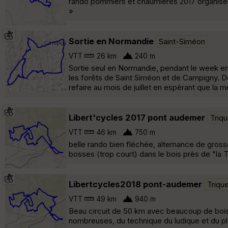
rando pommiers et chaumieres 2017 organisée
»
Sortie en Normandie
Saint-Siméon
VTT
26 km
240 m
Sortie seul en Normandie, pendant le week end
les forêts de Saint Siméon et de Campigny. De
refaire au mois de juillet en espèrant que la m
Libert'cycles 2017 pont audemer
Triqu
VTT
46 km
750 m
belle rando bien fléchée, alternance de gross
bosses (trop court) dans le bois près de "la T
Libertcycles2018 pont-audemer
Trique
VTT
49 km
940 m
Beau circuit de 50 km avec beaucoup de bois
nombreuses, du technique du ludique et du pla