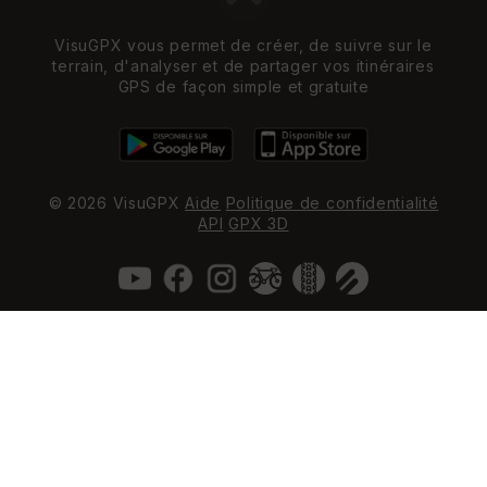
VisuGPX vous permet de créer, de suivre sur le
terrain, d'analyser et de partager vos itinéraires
GPS de façon simple et gratuite
© 2026 VisuGPX
Aide
Politique de confidentialité
API
GPX 3D