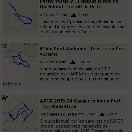
Petite sortie VTT depuis le bac de
Quillebeuf
Trouville-la-Haule
VTT
23 km
210 m
il manque les 7 premiers km, identiques au
retour... Deux grosses montées faisables sur
le vélo si on est entraîné. »
61 km Pont Audemer
Tourville-sur-Pont-
Audemer
VTT
61 km
1060 m
rando pommiers et chaumieres 2017
organisée par l'ACPA très beau parcours
avec beaucoup de bois, du technique et
ludique »
ASCR 2019_04 Cavaliers Vieux Port
Trouville-la-Haule
Randonnée Equestre
17 km
320 m
Circuit effectué par les cavaliers de l'ASCR
lors de la randonnée mensuelle de
l'association en avril 2019. Départ : Cale de