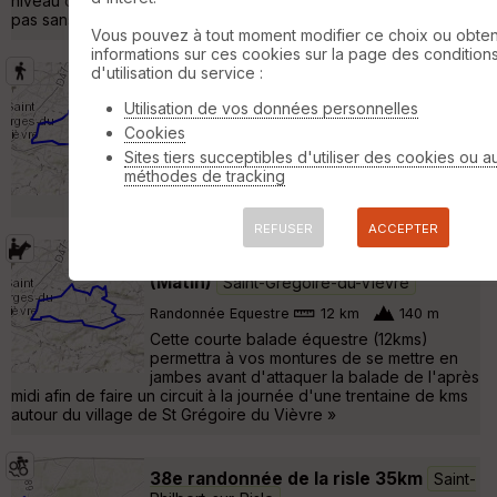
niveau de son chateau, son église et son lavoir, ce qui n'est
pas sans intérêt. »
Vous pouvez à tout moment modifier ce choix ou obten
informations sur ces cookies sur la page des condition
d'utilisation du service :
ASCR - Juin 2017 Marcheurs Matin
Saint-Grégoire-du-Vièvre
Utilisation de vos données personnelles
Cookies
Randonnée Pédestre
12 km
Sites tiers succeptibles d'utiliser des cookies ou a
Sortie ASCR Juin 2017 Matin Départ : Stade
méthodes de tracking
Route de St Pierre des Ifs - 27450 Saint
Grégoire du Vièvre »
REFUSER
ACCEPTER
Balade Equestre ASCR Mai 2016
(Matin)
Saint-Grégoire-du-Vièvre
Randonnée Equestre
12 km
140 m
Cette courte balade équestre (12kms)
permettra à vos montures de se mettre en
jambes avant d'attaquer la balade de l'après
midi afin de faire un circuit à la journée d'une trentaine de kms
autour du village de St Grégoire du Vièvre »
38e randonnée de la risle 35km
Saint-