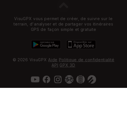
VisuGPX vous permet de créer, de suivre sur le
terrain, d'analyser et de partager vos itinéraires
GPS de façon simple et gratuite
© 2026 VisuGPX
Aide
Politique de confidentialité
API
GPX 3D