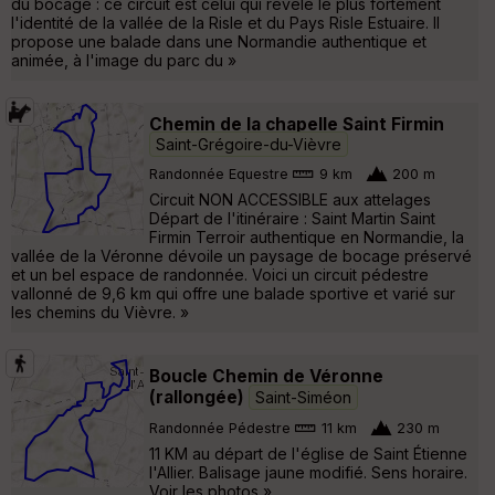
du bocage : ce circuit est celui qui révèle le plus fortement
l'identité de la vallée de la Risle et du Pays Risle Estuaire. Il
propose une balade dans une Normandie authentique et
animée, à l'image du parc du »
Chemin de la chapelle Saint Firmin
Saint-Grégoire-du-Vièvre
Randonnée Equestre
9 km
200 m
Circuit NON ACCESSIBLE aux attelages
Départ de l'itinéraire : Saint Martin Saint
Firmin Terroir authentique en Normandie, la
vallée de la Véronne dévoile un paysage de bocage préservé
et un bel espace de randonnée. Voici un circuit pédestre
vallonné de 9,6 km qui offre une balade sportive et varié sur
les chemins du Vièvre. »
Boucle Chemin de Véronne
(rallongée)
Saint-Siméon
Randonnée Pédestre
11 km
230 m
11 KM au départ de l'église de Saint Étienne
l'Allier. Balisage jaune modifié. Sens horaire.
Voir les photos »