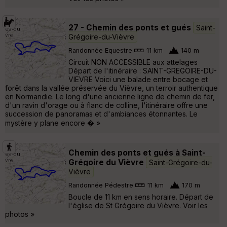
27 - Chemin des ponts et gués
Saint-
Grégoire-du-Vièvre
Randonnée Equestre
11 km
140 m
Circuit NON ACCESSIBLE aux attelages
Départ de l'itinéraire : SAINT-GREGOIRE-DU-
VIEVRE Voici une balade entre bocage et
forêt dans la vallée préservée du Vièvre, un terroir authentique
en Normandie. Le long d'une ancienne ligne de chemin de fer,
d'un ravin d'orage ou à flanc de colline, l'itinéraire offre une
succession de panoramas et d'ambiances étonnantes. Le
mystère y plane encore � »
Chemin des ponts et gués à Saint-
Grégoire du Vièvre
Saint-Grégoire-du-
Vièvre
Randonnée Pédestre
11 km
170 m
Boucle de 11 km en sens horaire. Départ de
l'église de St Grégoire du Vièvre. Voir les
photos »