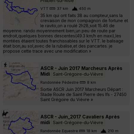
Philbert-sur-Risle
VTT
37 km
450 m
35 km qui ont faits 38 au compteur,sans la
crevaison de mon compagnon de fortune et
le ravito,on a roulé 2h28,soit 15.46 de
moyenne. rando moyennement bien,un peu de route par
endroit,quelques bonnes descentes(49.3 km/h en maxi),les
montées étaient toutes franchissables sur le VTT. le balisage
était bon,au sol,avec de la rubalise,et des pancartes. je
propose cette trace avec une modification »
ASCR - Juin 2017 Marcheurs Après
Midi
Saint-Grégoire-du-Vièvre
Randonnée Pédestre
8 km
Sortie ASCR Juin 2017 Marcheurs Départ :
Stade Route de Saint Pierre des Ifs - 27450
Saint Grégoire du Vièvre »
ASCR - Juin_2017 Cavaliers Après
midi
Saint-Grégoire-du-Vièvre
Randonnée Equestre
18 km
210 m