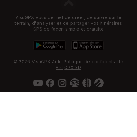
VisuGPX vous permet de créer, de suivre sur le
terrain, d'analyser et de partager vos itinéraires
GPS de façon simple et gratuite
© 2026 VisuGPX
Aide
Politique de confidentialité
API
GPX 3D