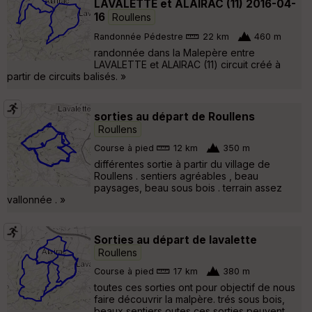
LAVALETTE et ALAIRAC (11) 2016-04-
16
Roullens
Randonnée Pédestre
22 km
460 m
randonnée dans la Malepère entre
LAVALETTE et ALAIRAC (11) circuit créé à
partir de circuits balisés. »
sorties au départ de Roullens
Roullens
Course à pied
12 km
350 m
différentes sortie à partir du village de
Roullens . sentiers agréables , beau
paysages, beau sous bois . terrain assez
vallonnée . »
Sorties au départ de lavalette
Roullens
Course à pied
17 km
380 m
toutes ces sorties ont pour objectif de nous
faire découvrir la malpère. trés sous bois,
beaux sentiers outes ces sorties peuvent