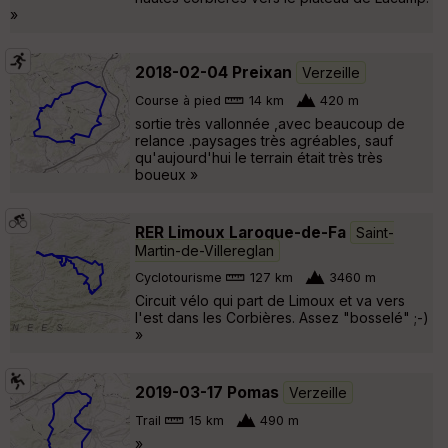
»
2018-02-04 Preixan
Verzeille
Course à pied
14 km
420 m
sortie très vallonnée ,avec beaucoup de
relance .paysages très agréables, sauf
qu'aujourd'hui le terrain était très très
boueux »
RER Limoux Laroque-de-Fa
Saint-
Martin-de-Villereglan
Cyclotourisme
127 km
3460 m
Circuit vélo qui part de Limoux et va vers
l'est dans les Corbières. Assez "bosselé" ;-)
»
2019-03-17 Pomas
Verzeille
Trail
15 km
490 m
»