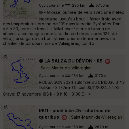
Cyclotourisme
295 km
5750 m
🟢 - Grosse journée de vélo avec une météo
incertaine jusqu'au bout. il faisait froid avec
des températures proche de 10° dans la partie Pyrénées. Parti
à 5 h 30, après le travail, il fallait oser ! merci à Lieven de
m'avoir accompagné pour la partie corbières. après 12 h de
vélo, j'ai su gardé un bon rythme pour en terminer avec ce
chantier de parcours, col de Valmigères, col d »
🟢 LA SALZA DU DÉMON - RS
Saint-Martin-de-Villereglan
Cyclotourisme
184 km
3170 m
RIDESAISON 2024 automne du 01/100au 31/12
184Km - 3 177m+ Officiel 03/11/2024 ⚠️ 12Km
Gravel 17 novembre 188 k - 9 h 10 - 3100 D+ »
RB11 - pixel bike #5 - château de
queribus
Saint-Martin-de-Villereglan
Cyclotourisme
159 km
2670 m