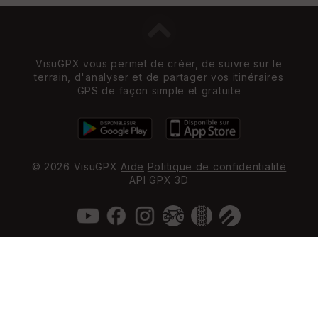
VisuGPX vous permet de créer, de suivre sur le
terrain, d'analyser et de partager vos itinéraires
GPS de façon simple et gratuite
© 2026 VisuGPX
Aide
Politique de confidentialité
API
GPX 3D