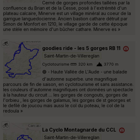
Cerné de gorges profondes taillées par la
confluence du Brian et de la Cesse, posé à l'extrémité d'un
plateau calcaire, Minerve est un village minéral au coeur de la
garrigue languedocienne. Ancien bastion cathare détruit par
Simon de Monfort en 1210, le village garde de cette époque
une stèle en mémoire d'un bûcher cathare. Minerve es »
goodies ride - les 5 gorges RB 11
Saint-Martin-de-Villereglan
Cyclotourisme
320 km
3770 m
🟢 - Haute Vallée de L'Aude - une balade
d'automne superbe. une magnifique
parcours de fin de saison, en cyclotourisme et sans assistance.
les couleurs d'automne magnifiques ont données un spectacle
à la hauteur du circuit .... les gorges de congouts, gorges de
l'orbieu , les gorges de galamus, les gorges de st georges et
le defilé de joucou mais aussi le col du poteau, le col de la
redoula »
La Cyclo Montagnarde du CCL
Saint-Martin-de-Villereglan