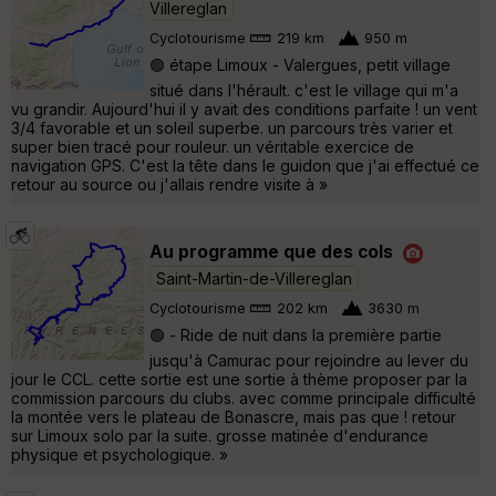
Villereglan
Cyclotourisme
219 km
950 m
🟢 étape Limoux - Valergues, petit village
situé dans l'hérault. c'est le village qui m'a
vu grandir. Aujourd'hui il y avait des conditions parfaite ! un vent
3/4 favorable et un soleil superbe. un parcours très varier et
super bien tracé pour rouleur. un véritable exercice de
navigation GPS. C'est la tête dans le guidon que j'ai effectué ce
retour au source ou j'allais rendre visite à »
Au programme que des cols
Saint-Martin-de-Villereglan
Cyclotourisme
202 km
3630 m
🟢 - Ride de nuit dans la première partie
jusqu'à Camurac pour rejoindre au lever du
jour le CCL. cette sortie est une sortie à thème proposer par la
commission parcours du clubs. avec comme principale difficulté
la montée vers le plateau de Bonascre, mais pas que ! retour
sur Limoux solo par la suite. grosse matinée d'endurance
physique et psychologique. »