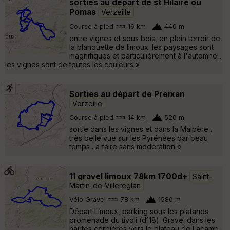
sorties au départ de st Hilaire ou
Pomas
Verzeille
Course à pied
16 km
440 m
entre vignes et sous bois, en plein terroir de
la blanquette de limoux. les paysages sont
magnifiques et particulièrement à l'automne ,
les vignes sont de toutes les couleurs »
Sorties au départ de Preixan
Verzeille
Course à pied
14 km
520 m
sortie dans les vignes et dans la Malpère .
très belle vue sur les Pyrénées par beau
temps . a faire sans modération »
11 gravel limoux 78km 1700d+
Saint-
Martin-de-Villereglan
Vélo Gravel
78 km
1580 m
Départ Limoux, parking sous les platanes
promenade du tivoli (d118). Gravel dans les
hautes corbières vers le plateau de Lacamp.