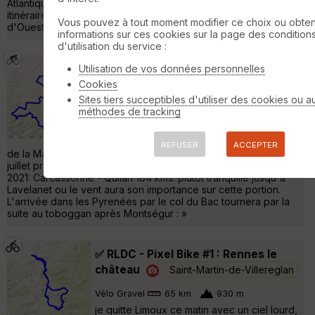
Atlantique. Le Lauraguais est le principal secteur de cet
itinéraire, souvent battu par des vents forts qu'ils soient
Vous pouvez à tout moment modifier ce choix ou obten
d'Ouest ou d'Est. Une partie de la trace vous »
informations sur ces cookies sur la page des condition
d'utilisation du service :
ETAPE du TOUR DE FRANCE /
Utilisation de vos données personnelles
CARCASSONNE-QUILLAN avec bonus
Cookies
Saint-Martin-de-Villereglan
Sites tiers succeptibles d'utiliser des cookies ou a
méthodes de tracking
Cyclotourisme
246 km
2710 m
🟢 - Partie de Limoux, en passant par le col
REFUSER
ACCEPTER
de la Malepére, je rejoint Carcasonne ou sera donner le 10
juillet prochain, le départ de la 14 éme étape du tour de France
2021: Carcassonne - Quilan 184 kms. plutôt tranquille jusqu'à
Lavelanet ou le vent aura son importance sur cette portion.
L'arrivée dans les Pyrenées par le col du Bac tournera par la
suite au toboggan après Montségur : »
✅ RLDC - Pixel Bike #1 : Rennes le
château
Saint-Martin-de-Villereglan
Vélo Gravel
65 km
930 m
je quitte Limoux ce matin avec un ciel lourd,