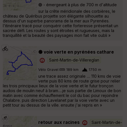
🟢 - émergeant à plus de 700 m d'altitude
sur la crête méridionale des corbières, le
château de Quéribus projette son élégante silhouette au
dessus d'un superbe panorama de la mer aux Pyrenées.
l'itinéraire tracé pour conquérir cette forteresse présentait un
sacrée défi. Les routes y sont étroites et rugueuses, mais la
tranquillité et la beauté des paysages mon fait vite oubli »
🟢 voie verte en pyrénées cathare
Saint-Martin-de-Villereglan
Vélo Gravel
189 km
1750 m
une trace assez originale .... 110 kms de voie
verte puis 80 kms de route grise pour relier
les trois principaux lieux de la voie verte et le futur tronçon
audois de moulin neuf à bram.....je suis partie de Limoux de bon
matin avec comme échauffement le col du bac pour rejoindre
Chalabre. puis direction Lavelanet par la voie verte avec un
petit tour au dessus de la ville. ensuite j'ai repris en »
retour aux racines
Saint-Martin-de-