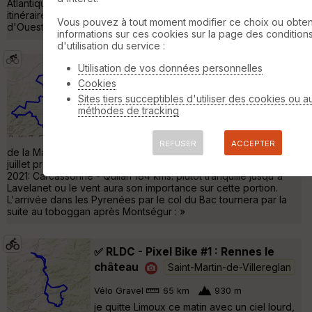
Atlantique. Le Lauraguais est le principal secteur de cet
itinéraire, souvent battu par des vents forts qu'ils soient
Vous pouvez à tout moment modifier ce choix ou obten
d'Ouest ou d'Est. Une partie de la trace vous »
informations sur ces cookies sur la page des condition
d'utilisation du service :
ETAPE du TOUR DE FRANCE /
Utilisation de vos données personnelles
CARCASSONNE-QUILLAN avec bonus
Cookies
Saint-Martin-de-Villereglan
Sites tiers succeptibles d'utiliser des cookies ou a
méthodes de tracking
Cyclotourisme
246 km
2710 m
🟢 - Partie de Limoux, en passant par le col
REFUSER
ACCEPTER
de la Malepére, je rejoint Carcasonne ou sera donner le 10
juillet prochain, le départ de la 14 éme étape du tour de France
2021: Carcassonne - Quilan 184 kms. plutôt tranquille jusqu'à
Lavelanet ou le vent aura son importance sur cette portion.
L'arrivée dans les Pyrenées par le col du Bac tournera par la
suite au toboggan après Montségur : »
✅ RLDC - Pixel Bike #1 : Rennes le
château
Saint-Martin-de-Villereglan
Vélo Gravel
65 km
930 m
je quitte Limoux ce matin avec un ciel lourd,