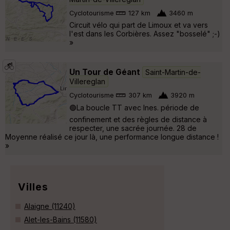
Cyclotourisme
127 km
3460 m
Circuit vélo qui part de Limoux et va vers
l'est dans les Corbières. Assez "bosselé" ;-)
»
Un Tour de Géant
Saint-Martin-de-
Villereglan
Cyclotourisme
307 km
3920 m
🟢La boucle TT avec Ines. période de
confinement et des règles de distance à
respecter, une sacrée journée. 28 de
Moyenne réalisé ce jour là, une performance longue distance !
»
Villes
Alaigne (11240)
Alet-les-Bains (11580)