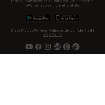
terrain, d'analyser et de partager vos itinéraires
GPS de façon simple et gratuite
© 2026 VisuGPX
Aide
Politique de confidentialité
API
GPX 3D