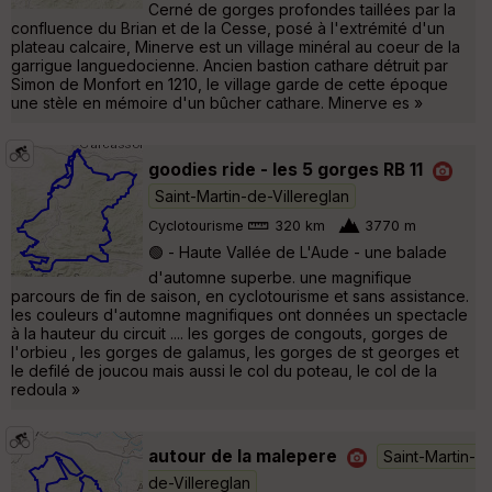
Cerné de gorges profondes taillées par la
confluence du Brian et de la Cesse, posé à l'extrémité d'un
plateau calcaire, Minerve est un village minéral au coeur de la
garrigue languedocienne. Ancien bastion cathare détruit par
Simon de Monfort en 1210, le village garde de cette époque
une stèle en mémoire d'un bûcher cathare. Minerve es »
goodies ride - les 5 gorges RB 11
Saint-Martin-de-Villereglan
Cyclotourisme
320 km
3770 m
🟢 - Haute Vallée de L'Aude - une balade
d'automne superbe. une magnifique
parcours de fin de saison, en cyclotourisme et sans assistance.
les couleurs d'automne magnifiques ont données un spectacle
à la hauteur du circuit .... les gorges de congouts, gorges de
l'orbieu , les gorges de galamus, les gorges de st georges et
le defilé de joucou mais aussi le col du poteau, le col de la
redoula »
autour de la malepere
Saint-Martin-
de-Villereglan