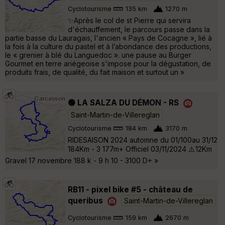
Cyclotourisme
135 km
1270 m
✨Après le col de st Pierre qui servira
d'échauffement, le parcours passe dans la
partie basse du Lauragais, l'ancien « Pays de Cocagne », lié à
la fois à la culture du pastel et à l’abondance des productions,
le « grenier à blé du Languedoc ». une pause au Burger
Gourmet en terre ariégeoise s'impose pour la dégustation, de
produits frais, de qualité, du fait maison et surtout un »
🟢 LA SALZA DU DÉMON - RS
Saint-Martin-de-Villereglan
Cyclotourisme
184 km
3170 m
RIDESAISON 2024 automne du 01/100au 31/12
184Km - 3 177m+ Officiel 03/11/2024 ⚠️ 12Km
Gravel 17 novembre 188 k - 9 h 10 - 3100 D+ »
RB11 - pixel bike #5 - château de
queribus
Saint-Martin-de-Villereglan
Cyclotourisme
159 km
2670 m