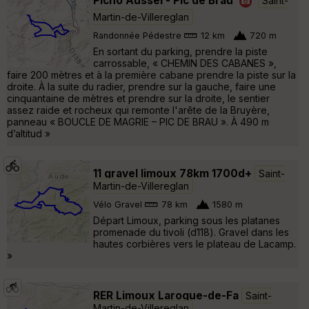
Picho Aussel - Pic de Brau
Saint-
Martin-de-Villereglan
Randonnée Pédestre
12 km
720 m
En sortant du parking, prendre la piste
carrossable, « CHEMIN DES CABANES »,
faire 200 mètres et à la première cabane prendre la piste sur la
droite. À la suite du radier, prendre sur la gauche, faire une
cinquantaine de mètres et prendre sur la droite, le sentier
assez raide et rocheux qui remonte l'arête de la Bruyère,
panneau « BOUCLE DE MAGRIE – PIC DE BRAU ». À 490 m
d’altitud »
11 gravel limoux 78km 1700d+
Saint-
Martin-de-Villereglan
Vélo Gravel
78 km
1580 m
Départ Limoux, parking sous les platanes
promenade du tivoli (d118). Gravel dans les
hautes corbières vers le plateau de Lacamp.
»
RER Limoux Laroque-de-Fa
Saint-
Martin-de-Villereglan