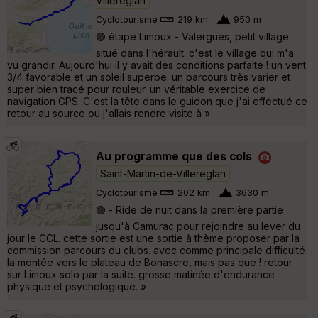
Villereglan
Cyclotourisme
219 km
950 m
🟢 étape Limoux - Valergues, petit village
situé dans l'hérault. c'est le village qui m'a
vu grandir. Aujourd'hui il y avait des conditions parfaite ! un vent
3/4 favorable et un soleil superbe. un parcours très varier et
super bien tracé pour rouleur. un véritable exercice de
navigation GPS. C'est la tête dans le guidon que j'ai effectué ce
retour au source ou j'allais rendre visite à »
Au programme que des cols
Saint-Martin-de-Villereglan
Cyclotourisme
202 km
3630 m
🟢 - Ride de nuit dans la première partie
jusqu'à Camurac pour rejoindre au lever du
jour le CCL. cette sortie est une sortie à thème proposer par la
commission parcours du clubs. avec comme principale difficulté
la montée vers le plateau de Bonascre, mais pas que ! retour
sur Limoux solo par la suite. grosse matinée d'endurance
physique et psychologique. »