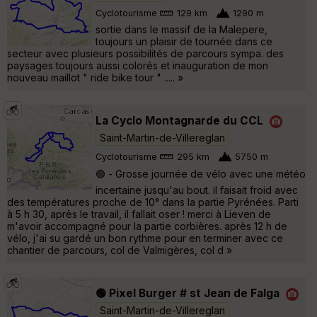
Cyclotourisme
129 km
1290 m
sortie dans le massif de la Malepere,
toujours un plaisir de tournée dans ce
secteur avec plusieurs possibilités de parcours sympa. des
paysages toujours aussi colorés et inauguration de mon
nouveau maillot " ride bike tour " ..... »
La Cyclo Montagnarde du CCL
Saint-Martin-de-Villereglan
Cyclotourisme
295 km
5750 m
🟢 - Grosse journée de vélo avec une météo
incertaine jusqu'au bout. il faisait froid avec
des températures proche de 10° dans la partie Pyrénées. Parti
à 5 h 30, après le travail, il fallait oser ! merci à Lieven de
m'avoir accompagné pour la partie corbières. après 12 h de
vélo, j'ai su gardé un bon rythme pour en terminer avec ce
chantier de parcours, col de Valmigères, col d »
🟢 Pixel Burger # st Jean de Falga
Saint-Martin-de-Villereglan