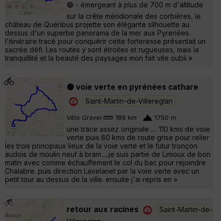
🟢 - émergeant à plus de 700 m d'altitude
sur la crête méridionale des corbières, le
château de Quéribus projette son élégante silhouette au
dessus d'un superbe panorama de la mer aux Pyrenées.
l'itinéraire tracé pour conquérir cette forteresse présentait un
sacrée défi. Les routes y sont étroites et rugueuses, mais la
tranquillité et la beauté des paysages mon fait vite oubli »
🟢 voie verte en pyrénées cathare
Saint-Martin-de-Villereglan
Vélo Gravel
189 km
1750 m
une trace assez originale .... 110 kms de voie
verte puis 80 kms de route grise pour relier
les trois principaux lieux de la voie verte et le futur tronçon
audois de moulin neuf à bram.....je suis partie de Limoux de bon
matin avec comme échauffement le col du bac pour rejoindre
Chalabre. puis direction Lavelanet par la voie verte avec un
petit tour au dessus de la ville. ensuite j'ai repris en »
retour aux racines
Saint-Martin-de-