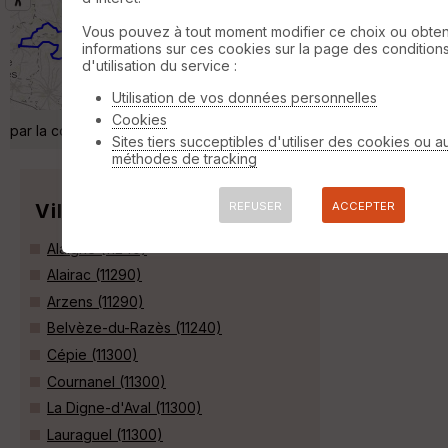
2019-04-13 boucle CAILHAU-
VILLARZEL (11)
Belvèze-du-Razès
Vous pouvez à tout moment modifier ce choix ou obten
informations sur ces cookies sur la page des condition
Randonnée Pédestre
19 km
440 m
d'utilisation du service :
2019-04-13 boucle CAILHAU-VILLARZEL (11)
Réunion de 2 boucles n°13 chemin de la
Utilisation de vos données personnelles
Melso et n°14 chemin du Rec-Grand créés
Cookies
par la communauté de communes Razès-Malepère (AUDE) »
Sites tiers succeptibles d'utiliser des cookies ou a
méthodes de tracking
Villes
REFUSER
ACCEPTER
Alaigne (11240)
Alairac (11290)
Arzens (11290)
Belvèze-du-Razès (11240)
Cépie (11300)
Cournanel (11300)
La Digne-d'Aval (11300)
Lauraguel (11300)