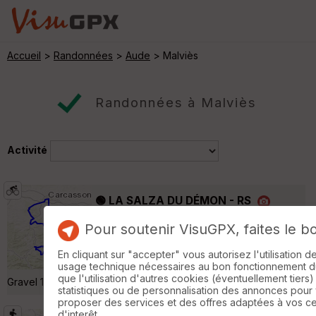
Accueil
>
Randonnées
>
Aude
> Malviès
Randonnées à Malviès
Activité
🟢 LA SALZA DU DÉMON - RS
Saint-Martin-de-Villereglan
Pour soutenir VisuGPX, faites le b
Cyclotourisme
184 km
3170 m
RIDESAISON 2024 automne du 01/100au 31/12
En cliquant sur "accepter" vous autorisez l'utilisation 
184Km - 3 177m+ Officiel 03/11/2024 ⚠️ 12Km
usage technique nécessaires au bon fonctionnement du 
que l'utilisation d'autres cookies (éventuellement tiers)
Gravel 17 novembre 188 k - 9 h 10 - 3100 D+ »
statistiques ou de personnalisation des annonces pour
proposer des services et des offres adaptées à vos c
d'interêt.