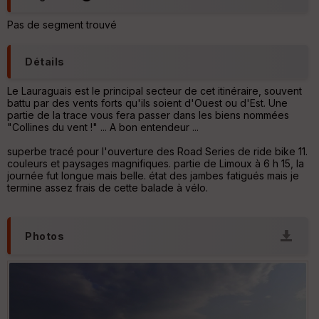
o
u
Pas de segment trouvé
v
er
tu
Détails
re
IG
N
Le Lauraguais est le principal secteur de cet itinéraire, souvent
battu par des vents forts qu'ils soient d'Ouest ou d'Est. Une
partie de la trace vous fera passer dans les biens nommées
Aff
"Collines du vent !" ... A bon entendeur ...
ic
he
superbe tracé pour l'ouverture des Road Series de ride bike 11.
r
couleurs et paysages magnifiques. partie de Limoux à 6 h 15, la
d
journée fut longue mais belle. état des jambes fatigués mais je
é
termine assez frais de cette balade à vélo.
p
ar
t
Photos
ar
ri
v
é
e
C