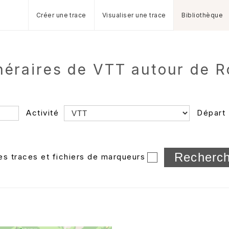
Créer une trace
Visualiser une trace
Bibliothèque
inéraires de VTT autour de 
Activité
Départ
Longueur min/max
les traces et fichiers de marqueurs
Dossier
et sous-doss
Trier par
Horodatage
Photos