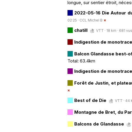
longue, sur sentier étroit, néces
2022-05-16 Die Autour 
02:25 ·
CCL Michel B
chatill
VTT · 18 km · 681 vus 
Indigestion de monotrac
Balcon Glandasse best-o
Total: 63.4km
Indigestion de monotrac
Forêt de Justin, et plate
Best of de Die
VTT · 44 
Montagne de Bret, du Par
Balcons de Glandasse