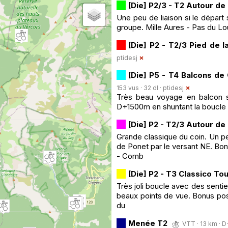
[Die] P2/3 - T2 Autour de 
Une peu de liaison si le départ 
groupe. Mille Aures - Pas du Lo
[Die] P2 - T2/3 Pied de 
ptidesj
[Die] P5 - T4 Balcons de
153 vus · 32 dl ·
ptidesj
Très beau voyage en balcon so
D+1500m en shuntant la boucle 
[Die] P2 - T2/3 Autour de
Grande classique du coin. Un p
de Ponet par le versant NE. Bon
- Comb
[Die] P2 - T3 Classico Tou
Très joli boucle avec des sentie
beaux points de vue. Bonus pos
du
Menée T2
VTT · 13 km · D