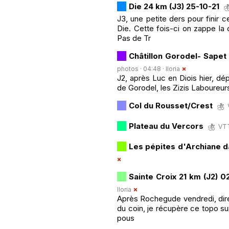
Die 24 km (J3) 25-10-21
J3, une petite ders pour finir 
Die. Cette fois-ci on zappe la
Pas de Tr
Châtillon Gorodel- Sapet 
photos · 04:48 ·
lloria
J2, après Luc en Diois hier, dép
de Gorodel, les Zizis Laboureurs
Col du Rousset/Crest
Plateau du Vercors
VTT
Les pépites d'Archiane da
Sainte Croix 21 km (J2) 0
lloria
Après Rochegude vendredi, direct
du coin, je récupère ce topo s
pous