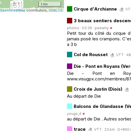
3 km
Cirque d'Archianne
VTT
OpenStreetMap
contributors,
ODbL 1.0
3 beaux sentiers descend
photos · 03:39 ·
peewhy
Petit tour du côté du cirque d
jamais posé les crampons. C'est 
a 3 b
Col de Rousset
VTT · 48
Die - Pont en Royans (Ver
Die - Pont en Royan
www.visugpx.com/membres/87
Croix de Justin (Diois)
Au départ de Die
Balcons de Glandasse (V
yougs_4
au départ de Die . Autres sort
trace
VTT · 23 km · D+860 m