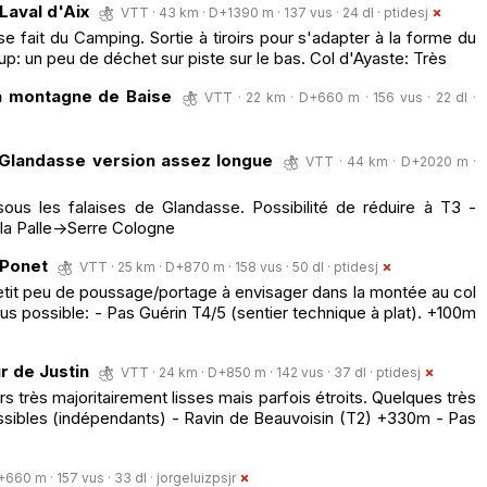
Laval d'Aix
VTT · 43 km · D+1390 m · 137 vus · 24 dl ·
ptidesj
se fait du Camping. Sortie à tiroirs pour s'adapter à la forme du
up: un peu de déchet sur piste sur le bas. Col d'Ayaste: Très
la montagne de Baise
VTT · 22 km · D+660 m · 156 vus · 22 dl ·
 Glandasse version assez longue
VTT · 44 km · D+2020 m ·
us les falaises de Glandasse. Possibilité de réduire à T3 -
la Palle->Serre Cologne
 Ponet
VTT · 25 km · D+870 m · 158 vus · 50 dl ·
ptidesj
etit peu de poussage/portage à envisager dans la montée au col
us possible: - Pas Guérin T4/5 (sentier technique à plat). +100m
r de Justin
VTT · 24 km · D+850 m · 142 vus · 37 dl ·
ptidesj
rs très majoritairement lisses mais parfois étroits. Quelques très
sibles (indépendants) - Ravin de Beauvoisin (T2) +330m - Pas
+660 m · 157 vus · 33 dl ·
jorgeluizpsjr