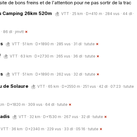
site de bons freins et de l'attention pour ne pas sortir de la trac
du Camping 26km 520m
VTT · 25 km · D+410 m · 284 vus · 44 dl ·
· 86 dl ·
jmvtt
es
VTT · 51 km · D+1890 m · 285 vus · 31 dl ·
tutute
f
VTT · 63 km · D+2730 m · 265 vus · 36 dl ·
tutute
es
VTT · 51 km · D+1890 m · 262 vus · 32 dl ·
tutute
au de Solaure
VTT · 65 km · D+2550 m · 251 vus · 42 dl · 07:23 ·
tutute
km · D+1820 m · 309 vus · 64 dl ·
tutute
adis
VTT · 32 km · D+1530 m · 267 vus · 32 dl ·
tutute
VTT · 36 km · D+2340 m · 229 vus · 33 dl · 05:16 ·
tutute