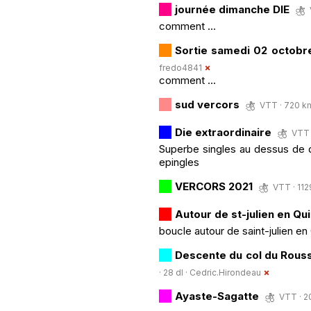
journée dimanche DIE
comment ...
Sortie samedi 02 octobr
fredo4841
comment ...
sud vercors
VTT · 720 km
Die extraordinaire
VTT 
Superbe singles au dessus de d
epingles
VERCORS 2021
VTT · 112
Autour de st-julien en Qui
boucle autour de saint-julien en
Descente du col du Rous
· 28 dl ·
Cedric.Hirondeau
Ayaste-Sagatte
VTT · 2