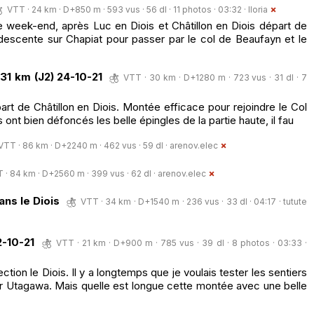
VTT · 24 km · D+850 m · 593 vus · 56 dl · 11 photos · 03:32 ·
lloria
ce week-end, après Luc en Diois et Châtillon en Diois départ de
 descente sur Chapiat pour passer par le col de Beaufayn et le
31 km (J2) 24-10-21
VTT · 30 km · D+1280 m · 723 vus · 31 dl · 7
art de Châtillon en Diois. Montée efficace pour rejoindre le Col
 ont bien défoncés les belle épingles de la partie haute, il fau
VTT · 86 km · D+2240 m · 462 vus · 59 dl ·
arenov.elec
 · 84 km · D+2560 m · 399 vus · 62 dl ·
arenov.elec
ns le Diois
VTT · 34 km · D+1540 m · 236 vus · 33 dl · 04:17 ·
tutute
2-10-21
VTT · 21 km · D+900 m · 785 vus · 39 dl · 8 photos · 03:33 ·
ion le Diois. Il y a longtemps que je voulais tester les sentiers
ur Utagawa. Mais quelle est longue cette montée avec une belle