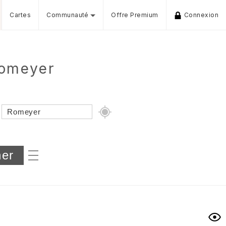
Cartes
Communauté
Offre Premium
Connexion
Romeyer
Dénivelé min/max
iers