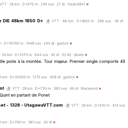
VTT · 28 km · D+970 m · 249 vus · 27 dl ·
fredo4841
e DIE 48km 1850 D+
VTT · 48 km · D+1800 m · 296 vus · 45 dl ·
 · D+19760 m · 1448 vus · 244 dl ·
gaston
· 29 km · D+1370 m · 844 vus · 45 dl · 02:45 ·
dbarb
Ie piste à la montée. Tour majeur. Premier single comporte 49
9 km · D+32060 m · 2175 vus · 408 dl ·
gaston
nt
VTT · 28 km · D+730 m · 383 vus · 46 dl ·
Macwood
 Quint en partant de Ponet
set - 1328 - UtagawaVTT.com
VTT · 28 km · D+610 m · 413 vus
0 km · D+760 m · 381 vus · 30 dl