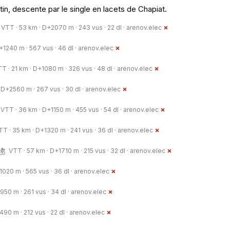
tin, descente par le single en lacets de Chapiat.
VTT · 53 km · D+2070 m · 243 vus · 22 dl ·
arenov.elec
+1240 m · 567 vus · 46 dl ·
arenov.elec
T · 21 km · D+1080 m · 326 vus · 48 dl ·
arenov.elec
 D+2560 m · 267 vus · 30 dl ·
arenov.elec
VTT · 36 km · D+1150 m · 455 vus · 54 dl ·
arenov.elec
TT · 35 km · D+1320 m · 241 vus · 36 dl ·
arenov.elec
VTT · 57 km · D+1710 m · 215 vus · 32 dl ·
arenov.elec
020 m · 565 vus · 36 dl ·
arenov.elec
50 m · 261 vus · 34 dl ·
arenov.elec
90 m · 212 vus · 22 dl ·
arenov.elec