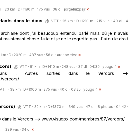
 · 23 km · D+1180 m · 175 vus · 38 dl ·
jorgeluizpsjr
ants dans le diois
VTT · 25 km · D+1210 m · 215 vus · 40 dl · 4
'archiane dont j'ai beaucoup entendu parlé mais où je n'avais
maintenant chose faite et je ne le regrette pas. J'ai eu le droit
 km · D+2020 m · 487 vus · 56 dl ·
arenov.elec
cors)
VTT · 61 km · D+1410 m · 248 vus · 37 dl · 04:39 ·
yougs_4
s . Autres sorties dans le Vercors -->
/vercors/
VTT · 38 km · D+1000 m · 275 vus · 40 dl · 03:25 ·
yougs_4
ercors)
VTT · 32 km · D+1370 m · 349 vus · 47 dl · 8 photos · 04:42 ·
ies dans le Vercors --> www.visugpx.com/membres/87/vercors/
 · 239 vus · 34 dl