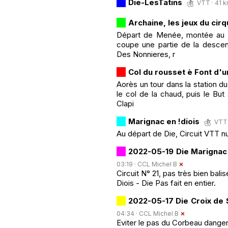
Die-LesTatins
VTT · 41 k
Archaine, les jeux du cirq
Départ de Menée, montée au co
coupe une partie de la descen
Des Nonnieres, r
Col du rousset è Font d'u
Aorès un tour dans la station du
le col de la chaud, puis le But
Clapi
Marignac en !diois
VTT 
Au départ de Die, Circuit VTT n
2022-05-19 Die Marignac
03:19 ·
CCL Michel B
Circuit N° 21, pas très bien ba
Diois - Die Pas fait en entier.
2022-05-17 Die Croix de
04:34 ·
CCL Michel B
Eviter le pas du Corbeau dangere