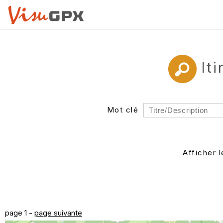
It
Mot clé
Rayon
Département
Afficher 
Auteur
page 1 -
page suivante