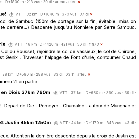
m · D+1830 m · 213 vus · 20 dl ·
arenov.elec
ue!
VTT · 32 km · D+1640 m · 370 vus · 37 dl
l de Sambuc (150m de portage sur la fin, évitable, mias on
te derriére...) Descente jusqu'au Nonniere par Serre Sambuc.
rle
VTT · 48 km · D+1420 m · 421 vus · 56 dl ·
fifi73
 Col du Rousset, rejoindre le col de vassieux, le col de Chirone,
 st Genix . Traverser l'alpage de Font d'urle, contourner Chaud
· 28 km · D+580 m · 288 vus · 33 dl · 03:11 ·
afleu
uméro 21 en partie
 en Diois 37km 760m
VTT · 37 km · D+680 m · 360 vus · 39 dl ·
lisé. Départ de Die - Romeyer - Chamaloc - autour de Marignac et
 St Justin 45km 1250m
VTT · 44 km · D+1170 m · 848 vus · 43 dl ·
ux. Attention la dernière descente depuis la croix de Justin est