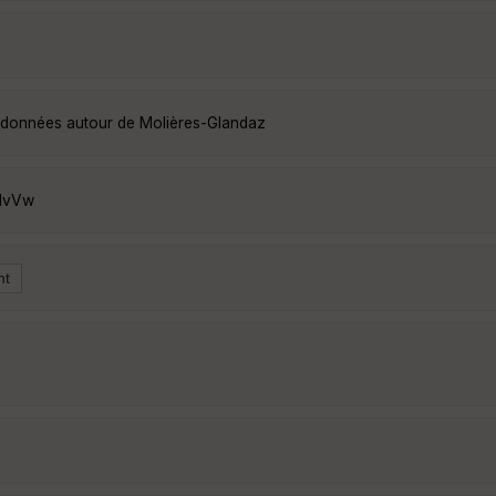
andonnées autour de Molières-Glandaz
NHvVw