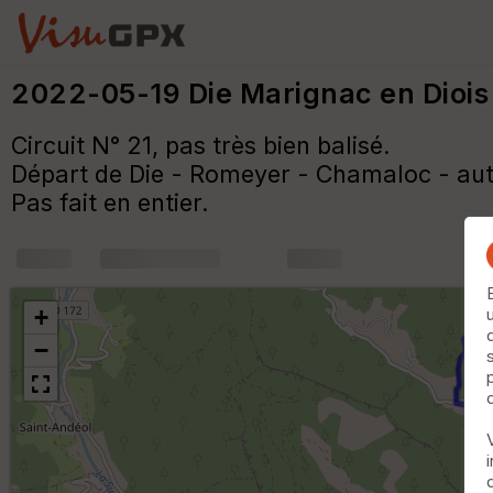
2022-05-19 Die Marignac en Dioi
Circuit N° 21, pas très bien balisé.
Départ de Die - Romeyer - Chamaloc - auto
Pas fait en entier.
+
m
+
−