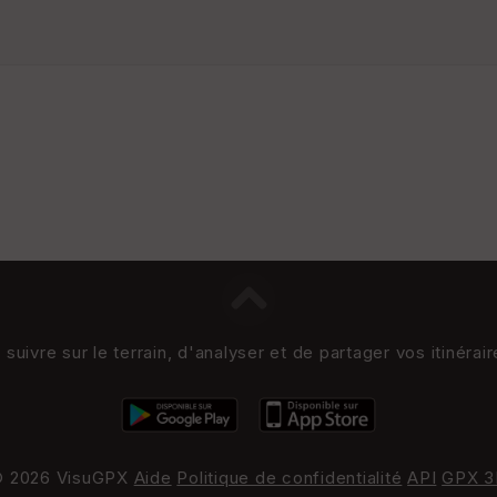
uivre sur le terrain, d'analyser et de partager vos itinérai
 2026 VisuGPX
Aide
Politique de confidentialité
API
GPX 3