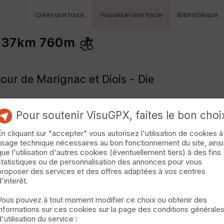
Créer une trace
Visualiser une trace
Bibliothèque
s 37km 760m
ur de Marignac et Diois - Die
Pour soutenir VisuGPX, faites le bon choi
En cliquant sur "accepter" vous autorisez l'utilisation de cookies à
usage technique nécessaires au bon fonctionnement du site, ainsi
que l'utilisation d'autres cookies (éventuellement tiers) à des fins
statistiques ou de personnalisation des annonces pour vous
proposer des services et des offres adaptées à vos centres
d'interêt.
Vous pouvez à tout moment modifier ce choix ou obtenir des
informations sur ces cookies sur la page des conditions générale
d'utilisation du service :