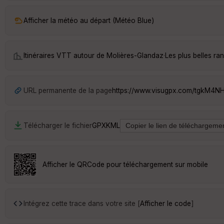
Afficher la météo au départ (Météo Blue)
Itinéraires VTT autour de
Molières-Glandaz
·
Les plus belles r
URL permanente de la page
https://www.visugpx.com/tgkM4
Télécharger le fichier
GPX
KML
Afficher le QRCode pour téléchargement sur mobile
Intégrez cette trace dans votre site [
Afficher le code
]