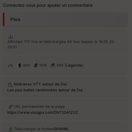
ar
Connectez-vous pour ajouter un commentaire
en
ce
Plus
Po
int
illé
Affichée 717 fois et téléchargée 66 fois depuis le 19.05.20
s
20:51
S
494
1016
389 [
Légende
]
e
n
s
Itinéraires VTT autour de
Die
·
Les plus belles randonnées autour de Die
St
re
et
URL permanente de la page
Vi
e
https://www.visugpx.com/DhTS0A1ZOZ
w
Télécharger le fichier
GPX
KML