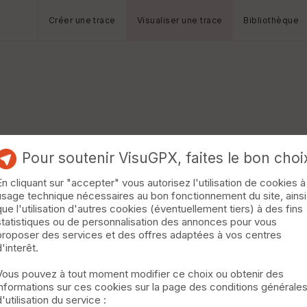
Créer une trace
Visualiser une trace
Bibliothèque
Pour soutenir VisuGPX, faites le bon choi
En cliquant sur "accepter" vous autorisez l'utilisation de cookies à
usage technique nécessaires au bon fonctionnement du site, ainsi
que l'utilisation d'autres cookies (éventuellement tiers) à des fins
statistiques ou de personnalisation des annonces pour vous
proposer des services et des offres adaptées à vos centres
d'interêt.
Vous pouvez à tout moment modifier ce choix ou obtenir des
informations sur ces cookies sur la page des conditions générale
d'utilisation du service :