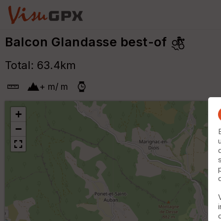
Balcon Glandasse best-of
Total: 63.4km
+
m
/
m
+
−