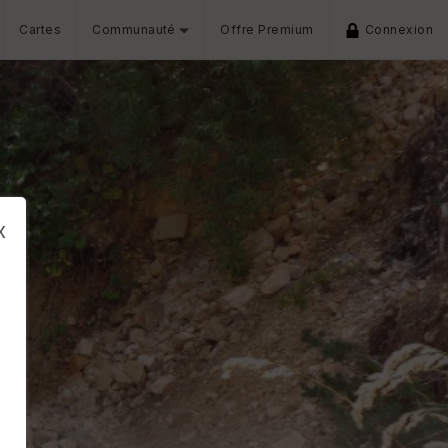
Cartes
Communauté
Offre Premium
Connexion
x
s