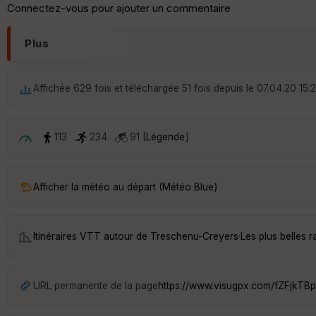
Connectez-vous pour ajouter un commentaire
Plus
Affichée 629 fois et téléchargée 51 fois depuis le 07.04.20 15:
113
234
91 [
Légende
]
Afficher la météo au départ (Météo Blue)
Itinéraires VTT autour de
Treschenu-Creyers
·
Les plus belles
URL permanente de la page
https://www.visugpx.com/fZFjkTB