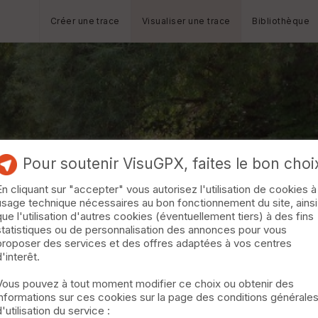
Créer une trace
Visualiser une trace
Bibliothèque
Pour soutenir VisuGPX, faites le bon choi
En cliquant sur "accepter" vous autorisez l'utilisation de cookies à
usage technique nécessaires au bon fonctionnement du site, ainsi
que l'utilisation d'autres cookies (éventuellement tiers) à des fins
statistiques ou de personnalisation des annonces pour vous
proposer des services et des offres adaptées à vos centres
d'interêt.
Vous pouvez à tout moment modifier ce choix ou obtenir des
informations sur ces cookies sur la page des conditions générale
d'utilisation du service :