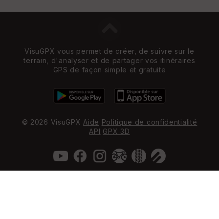
VisuGPX vous permet de créer, de suivre sur le
terrain, d'analyser et de partager vos itinéraires
GPS de façon simple et gratuite
© 2026 VisuGPX
Aide
Politique de confidentialité
API
GPX 3D