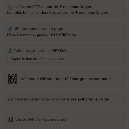
r
Itinéraires VTT autour de
Treschenu-Creyers
·
Les plus belles randonnées autour de Treschenu-Creyers
Tr
an
URL permanente de la page
sp
ar
https://www.visugpx.com/YHSMk1khKw
en
ce
Télécharger le fichier
GPX
KML
Po
int
illé
s
Afficher le QRCode pour téléchargement sur mobile
S
e
n
Intégrez cette trace dans votre site [
Afficher le code
]
s
Cartes IGN correspondantes
St
re