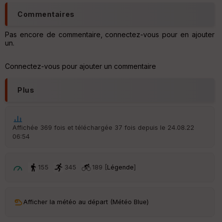
r
d
Commentaires
é
p
Pas encore de commentaire, connectez-vous pour en ajouter
ar
un.
t
ar
Connectez-vous pour ajouter un commentaire
ri
v
Plus
é
e
C
ou
Affichée 369 fois et téléchargée 37 fois depuis le 24.08.22
le
06:54
ur
155
345
189 [
Légende
]
Ep
Afficher la météo au départ (Météo Blue)
ai
ss
eu