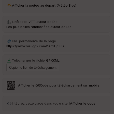
ri
v
Afficher la météo au départ (Météo Blue)
é
e
Itinéraires VTT autour de
Die
·
C
Les plus belles randonnées autour de Die
ou
le
ur
URL permanente de la page
https://www.visugpx.com/1AmlHp8Sel
Télécharger le fichier
GPX
KML
Ep
ai
ss
eu
r
Afficher le QRCode pour téléchargement sur mobile
Tr
an
sp
Intégrez cette trace dans votre site [
Afficher le code
]
ar
en