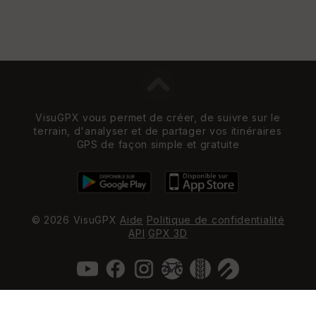
VisuGPX vous permet de créer, de suivre sur le
terrain, d'analyser et de partager vos itinéraires
GPS de façon simple et gratuite
© 2026 VisuGPX
Aide
Politique de confidentialité
API
GPX 3D