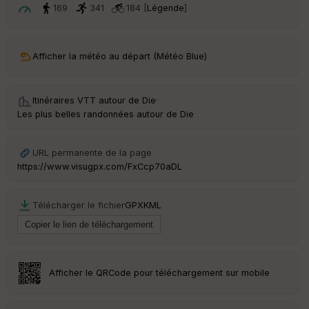
t
169
341
184 [
Légende
]
ar
ri
v
Afficher la météo au départ (Météo Blue)
é
e
Itinéraires VTT autour de
Die
·
C
Les plus belles randonnées autour de Die
ou
le
ur
URL permanente de la page
https://www.visugpx.com/FxCcp70aDL
Télécharger le fichier
GPX
KML
Ep
ai
ss
eu
r
Afficher le QRCode pour téléchargement sur mobile
Tr
an