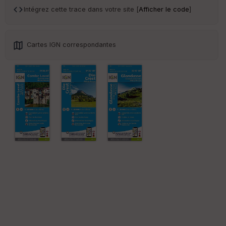
sp
Intégrez cette trace dans votre site [
Afficher le code
]
ar
en
ce
Cartes IGN correspondantes
Po
int
illé
s
S
e
n
s
St
re
et
Vi
e
w