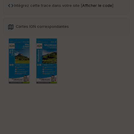
sp
Intégrez cette trace dans votre site [
Afficher le code
]
ar
en
ce
Cartes IGN correspondantes
Po
int
illé
s
S
e
n
s
St
re
et
Vi
e
w