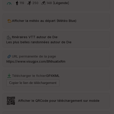
t
119
250
148 [
Légende
]
ar
ri
v
Afficher la météo au départ (Météo Blue)
é
e
Itinéraires VTT autour de
Die
·
C
Les plus belles randonnées autour de Die
ou
le
ur
URL permanente de la page
https://www.visugpx.com/BNhuatixRm
Télécharger le fichier
GPX
KML
Ep
ai
ss
eu
r
Afficher le QRCode pour téléchargement sur mobile
Tr
an