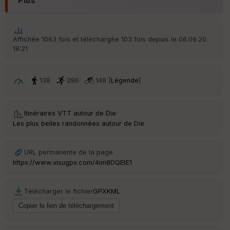
Plus
Po
int
illé
Affichée 1063 fois et téléchargée 103 fois depuis le 06.09.20
s
18:21
S
138
286
148 [
Légende
]
e
n
s
Itinéraires VTT autour de
Die
·
Les plus belles randonnées autour de Die
St
re
et
URL permanente de la page
Vi
e
https://www.visugpx.com/4im8DQEtE1
w
Télécharger le fichier
GPX
KML