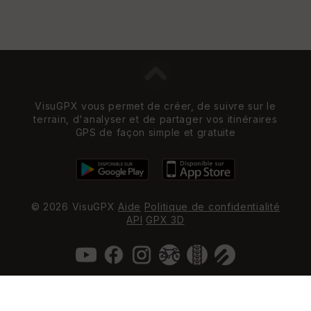
VisuGPX vous permet de créer, de suivre sur le
terrain, d'analyser et de partager vos itinéraires
GPS de façon simple et gratuite
© 2026 VisuGPX
Aide
Politique de confidentialité
API
GPX 3D