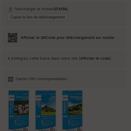
Télécharger le fichier
GPX
KML
Tr
an
sp
ar
en
ce
Afficher le QRCode pour téléchargement sur mobile
Po
int
Intégrez cette trace dans votre site [
Afficher le code
]
illé
s
Cartes IGN correspondantes
S
e
n
s
St
re
et
Vi