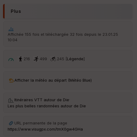
é
p
Plus
ar
t
ar
Affichée 155 fois et téléchargée 32 fois depuis le 23.01.25
ri
10:04
v
é
e
216
499
245 [
Légende
]
C
ou
le
ur
Afficher la météo au départ (Météo Blue)
Itinéraires VTT autour de
Die
·
Les plus belles randonnées autour de Die
Ep
ai
ss
URL permanente de la page
eu
https://www.visugpx.com/tmX0gw4GHa
r