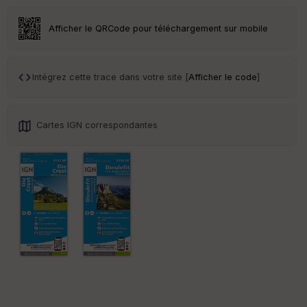
sp
ar
Afficher le QRCode pour téléchargement sur mobile
en
ce
Intégrez cette trace dans votre site [
Afficher le code
]
Po
int
illé
s
Cartes IGN correspondantes
S
e
n
s
St
re
et
Vi
e
w