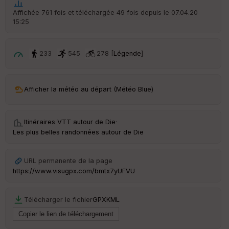
t
Affichée 761 fois et téléchargée 49 fois depuis le 07.04.20
15:25
ar
ri
v
é
233
545
278 [
Légende
]
e
C
ou
Afficher la météo au départ (Météo Blue)
le
ur
Itinéraires VTT autour de
Die
·
Les plus belles randonnées autour de Die
Ep
URL permanente de la page
ai
https://www.visugpx.com/bmtx7yUFVU
ss
eu
r
Télécharger le fichier
GPX
KML
Tr
an