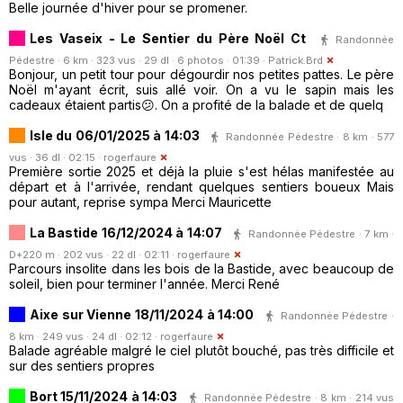
Belle journée d'hiver pour se promener.
Les Vaseix - Le Sentier du Père Noël Ct
Randonnée
Pédestre · 6 km · 323 vus · 29 dl · 6 photos · 01:39 ·
Patrick.Brd
Bonjour, un petit tour pour dégourdir nos petites pattes. Le père
Noël m'ayant écrit, suis allé voir. On a vu le sapin mais les
cadeaux étaient partis😕. On a profité de la balade et de quelq
Isle du 06/01/2025 à 14:03
Randonnée Pédestre · 8 km · 577
vus · 36 dl · 02:15 ·
rogerfaure
Première sortie 2025 et déjà la pluie s'est hélas manifestée au
départ et à l'arrivée, rendant quelques sentiers boueux Mais
pour autant, reprise sympa Merci Mauricette
La Bastide 16/12/2024 à 14:07
Randonnée Pédestre · 7 km ·
D+220 m · 202 vus · 22 dl · 02:11 ·
rogerfaure
Parcours insolite dans les bois de la Bastide, avec beaucoup de
soleil, bien pour terminer l'année. Merci René
Aixe sur Vienne 18/11/2024 à 14:00
Randonnée Pédestre ·
8 km · 249 vus · 24 dl · 02:12 ·
rogerfaure
Balade agréable malgré le ciel plutôt bouché, pas très difficile et
sur des sentiers propres
Bort 15/11/2024 à 14:03
Randonnée Pédestre · 8 km · 214 vus