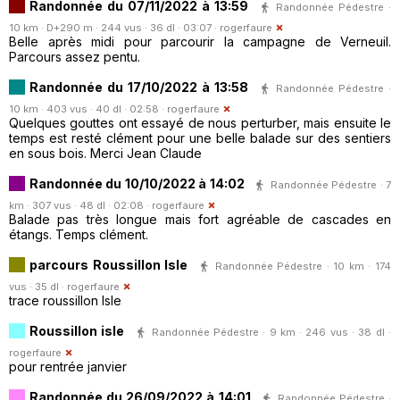
Randonnée du 07/11/2022 à 13:59
Randonnée Pédestre ·
10 km · D+290 m · 244 vus · 36 dl · 03:07 ·
rogerfaure
Belle après midi pour parcourir la campagne de Verneuil.
Parcours assez pentu.
Randonnée du 17/10/2022 à 13:58
Randonnée Pédestre ·
10 km · 403 vus · 40 dl · 02:58 ·
rogerfaure
Quelques gouttes ont essayé de nous perturber, mais ensuite le
temps est resté clément pour une belle balade sur des sentiers
en sous bois. Merci Jean Claude
Randonnée du 10/10/2022 à 14:02
Randonnée Pédestre · 7
km · 307 vus · 48 dl · 02:08 ·
rogerfaure
Balade pas très longue mais fort agréable de cascades en
étangs. Temps clément.
parcours Roussillon Isle
Randonnée Pédestre · 10 km · 174
vus · 35 dl ·
rogerfaure
trace roussillon Isle
Roussillon isle
Randonnée Pédestre · 9 km · 246 vus · 38 dl ·
rogerfaure
pour rentrée janvier
Randonnée du 26/09/2022 à 14:01
Randonnée Pédestre ·