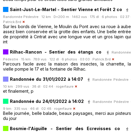
Saint-Just-Le-Martel - Sentier Vienne et Forêt 2 co
Randonnée Pédestre · 12 km · D+200 m · 1462 vus · 175 dl · 6 photos · 02:37 ·
Patrick.Brd
Sur les bords de Vienne, le Moulin du Pont avec sa roue à aube
assez bien conservée et la grotte des enfants. Une belle entrée
de propriété à Cintrat avec une longue vue et un gros lapin qui
int
Rilhac-Rancon - Sentier des étangs co
Randonnée
Pédestre · 15 km · 789 vus · 122 dl · 6 photos · 03:03 ·
Patrick.Brd
Parcours facile avec la maison des insectes, la charrette, la
vielle pompe le 17 et la fontaine de Rilhac.
Randonnée du 31/01/2022 à 14:07
Randonnée Pédestre ·
10 km · 299 vus · 38 dl · 02:44 ·
rogerfaure
et finalement, p
Randonnée du 24/01/2022 à 14:02
Randonnée Pédestre ·
9 km · 335 vus · 46 dl · 02:48 ·
rogerfaure
Belle journée, belle balade, beaux paysages, merci aux pisteurs
du jour
Bosmie-l'Aiguille - Sentier des Ecrevisses co