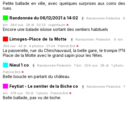
Petite ballade en ville, avec quelques surprises aux coins des
rues.
Randonnée du 06/12/2021 à 14:02
Randonnée Pédestre · 9
km · 284 vus · 28 dl · 02:22 ·
rogerfaure
Encore une balade isloise sortant des sentiers habituels
Limoges-Place de la Motte
Randonnée Pédestre · 8 km ·
393 vus · 42 dl · 4 photos · 01:24 ·
Patrick.Brd
La passerelle, rue du Chinchauvaud, la belle gare, le trompe l??il
Place de la Motte avec le grand sapin pour les fêtes.
Nieul 1 co
Randonnée Pédestre · 7 km · 204 vus · 38 dl · 1 photo ·
Patrick.Brd
Belle boucle en partant du château.
Feytiat - Le sentier de la Biche co
Randonnée Pédestre · 7
km · 279 vus · 39 dl · 1 photo ·
Patrick.Brd
Belle ballade, pas vu de biche.