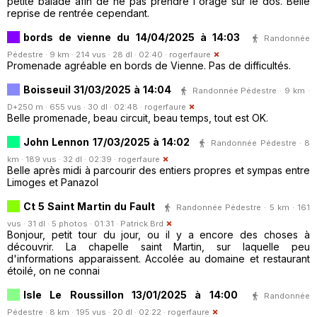
petite balade afin de ne pas prendre l'orage sur le dos. Belle
reprise de rentrée cependant.
bords de vienne du 14/04/2025 à 14:03
Randonnée
Pédestre · 9 km · 214 vus · 28 dl · 02:40 ·
rogerfaure
Promenade agréable en bords de Vienne. Pas de difficultés.
Boisseuil 31/03/2025 à 14:04
Randonnée Pédestre · 9 km ·
D+250 m · 655 vus · 30 dl · 02:48 ·
rogerfaure
Belle promenade, beau circuit, beau temps, tout est OK.
John Lennon 17/03/2025 à 14:02
Randonnée Pédestre · 8
km · 189 vus · 32 dl · 02:39 ·
rogerfaure
Belle après midi à parcourir des entiers propres et sympas entre
Limoges et Panazol
Ct 5 Saint Martin du Fault
Randonnée Pédestre · 5 km · 161
vus · 31 dl · 5 photos · 01:31 ·
Patrick.Brd
Bonjour, petit tour du jour, ou il y a encore des choses à
découvrir. La chapelle saint Martin, sur laquelle peu
d'informations apparaissent. Accolée au domaine et restaurant
étoilé, on ne connai
Isle Le Roussillon 13/01/2025 à 14:00
Randonnée
Pédestre · 8 km · 195 vus · 20 dl · 02:22 ·
rogerfaure