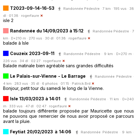
T2023-09-14-16-53
Randonnée Pédestre · 7 km · 195 vus · 38
dl · 01:38 ·
rogerfaure
isle 2
Randonnée du 14/09/2023 à 15:12
Randonnée Pédestre · 7
km · D+210 m · 270 vus · 30 dl · 01:38 ·
rogerfaure
balade à Isle
Couzeix 2023-09-11
Randonnée Pédestre · 9 km · D+270 m ·
226 vus · 34 dl · 02:27 ·
rogerfaure
Balade matinale bien agréable sans grandes difficultés
Le Palais-sur-Vienne - Le Barrage
Randonnée Pédestre ·
4 km · 283 vus · 35 dl · 6 photos · 01:15 ·
Patrick.Brd
Bonjour, petit tour du samedi le long de la Vienne.
Isle 13/03/2023 à 14:01
Randonnée Pédestre · 11 km · D+240
m · 333 vus · 47 dl · 02:47 ·
rogerfaure
balade toujours différente proposée par Mauricette que nous
ne pouvons que remercier de nous avoir proposé ce parcours
avant la pluie.
Feytiat 20/02/2023 à 14:06
Randonnée Pédestre · 9 km ·