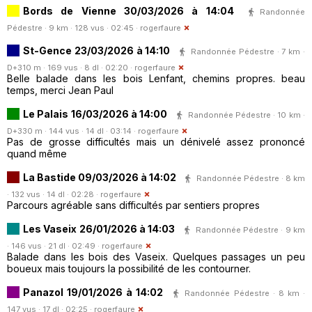
Bords de Vienne 30/03/2026 à 14:04
Randonnée
Pédestre · 9 km · 128 vus · 02:45 ·
rogerfaure
St-Gence 23/03/2026 à 14:10
Randonnée Pédestre · 7 km ·
D+310 m · 169 vus · 8 dl · 02:20 ·
rogerfaure
Belle balade dans les bois Lenfant, chemins propres. beau
temps, merci Jean Paul
Le Palais 16/03/2026 à 14:00
Randonnée Pédestre · 10 km ·
D+330 m · 144 vus · 14 dl · 03:14 ·
rogerfaure
Pas de grosse difficultés mais un dénivelé assez prononcé
quand même
La Bastide 09/03/2026 à 14:02
Randonnée Pédestre · 8 km
· 132 vus · 14 dl · 02:28 ·
rogerfaure
Parcours agréable sans difficultés par sentiers propres
Les Vaseix 26/01/2026 à 14:03
Randonnée Pédestre · 9 km
· 146 vus · 21 dl · 02:49 ·
rogerfaure
Balade dans les bois des Vaseix. Quelques passages un peu
boueux mais toujours la possibilité de les contourner.
Panazol 19/01/2026 à 14:02
Randonnée Pédestre · 8 km ·
147 vus · 17 dl · 02:25 ·
rogerfaure