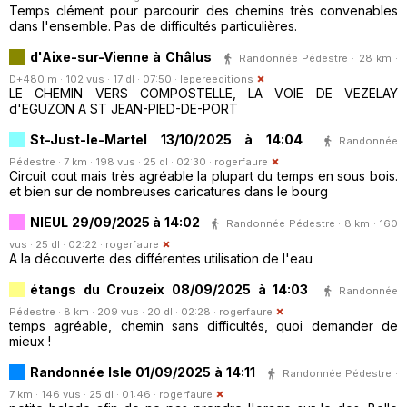
Temps clément pour parcourir des chemins très convenables
dans l'ensemble. Pas de difficultés particulières.
d'Aixe-sur-Vienne à Châlus
Randonnée Pédestre · 28 km ·
D+480 m · 102 vus · 17 dl · 07:50 ·
lepereeditions
LE CHEMIN VERS COMPOSTELLE, LA VOIE DE VEZELAY
d'EGUZON A ST JEAN-PIED-DE-PORT
St-Just-le-Martel 13/10/2025 à 14:04
Randonnée
Pédestre · 7 km · 198 vus · 25 dl · 02:30 ·
rogerfaure
Circuit cout mais très agréable la plupart du temps en sous bois.
et bien sur de nombreuses caricatures dans le bourg
NIEUL 29/09/2025 à 14:02
Randonnée Pédestre · 8 km · 160
vus · 25 dl · 02:22 ·
rogerfaure
A la découverte des différentes utilisation de l'eau
étangs du Crouzeix 08/09/2025 à 14:03
Randonnée
Pédestre · 8 km · 209 vus · 20 dl · 02:28 ·
rogerfaure
temps agréable, chemin sans difficultés, quoi demander de
mieux !
Randonnée Isle 01/09/2025 à 14:11
Randonnée Pédestre ·
7 km · 146 vus · 25 dl · 01:46 ·
rogerfaure