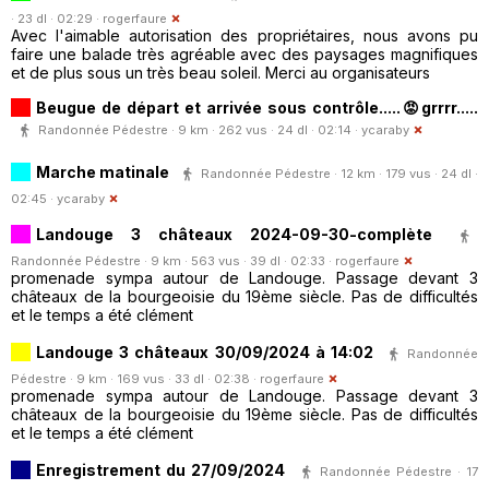
· 23 dl · 02:29 ·
rogerfaure
Avec l'aimable autorisation des propriétaires, nous avons pu
faire une balade très agréable avec des paysages magnifiques
et de plus sous un très beau soleil. Merci au organisateurs
Beugue de départ et arrivée sous contrôle.....😡grrrr.....
Randonnée Pédestre · 9 km · 262 vus · 24 dl · 02:14 ·
ycaraby
Marche matinale
Randonnée Pédestre · 12 km · 179 vus · 24 dl ·
02:45 ·
ycaraby
Landouge 3 châteaux 2024-09-30-complète
Randonnée Pédestre · 9 km · 563 vus · 39 dl · 02:33 ·
rogerfaure
promenade sympa autour de Landouge. Passage devant 3
châteaux de la bourgeoisie du 19ème siècle. Pas de difficultés
et le temps a été clément
Landouge 3 châteaux 30/09/2024 à 14:02
Randonnée
Pédestre · 9 km · 169 vus · 33 dl · 02:38 ·
rogerfaure
promenade sympa autour de Landouge. Passage devant 3
châteaux de la bourgeoisie du 19ème siècle. Pas de difficultés
et le temps a été clément
Enregistrement du 27/09/2024
Randonnée Pédestre · 17