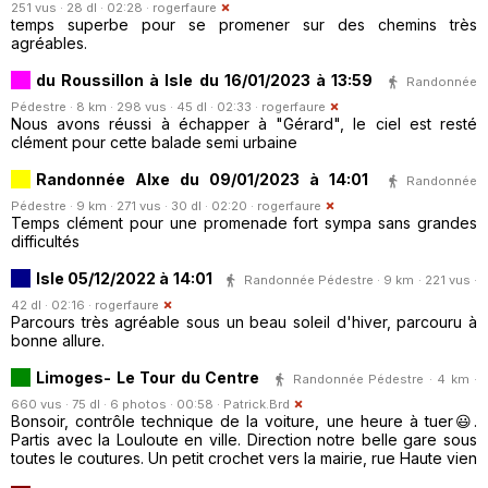
251 vus · 28 dl · 02:28 ·
rogerfaure
temps superbe pour se promener sur des chemins très
agréables.
du Roussillon à Isle du 16/01/2023 à 13:59
Randonnée
Pédestre · 8 km · 298 vus · 45 dl · 02:33 ·
rogerfaure
Nous avons réussi à échapper à "Gérard", le ciel est resté
clément pour cette balade semi urbaine
Randonnée AIxe du 09/01/2023 à 14:01
Randonnée
Pédestre · 9 km · 271 vus · 30 dl · 02:20 ·
rogerfaure
Temps clément pour une promenade fort sympa sans grandes
difficultés
Isle 05/12/2022 à 14:01
Randonnée Pédestre · 9 km · 221 vus ·
42 dl · 02:16 ·
rogerfaure
Parcours très agréable sous un beau soleil d'hiver, parcouru à
bonne allure.
Limoges- Le Tour du Centre
Randonnée Pédestre · 4 km ·
660 vus · 75 dl · 6 photos · 00:58 ·
Patrick.Brd
Bonsoir, contrôle technique de la voiture, une heure à tuer😃.
Partis avec la Louloute en ville. Direction notre belle gare sous
toutes le coutures. Un petit crochet vers la mairie, rue Haute vien