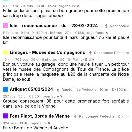
D+350 m · 215 vus · 34 dl · 02:23 ·
rogerfaure
Enfin un lundi sans pluie, un bon groupe pour cette promenade
sans trop de passages boueux
Isle reconnaissance du 28-02-2024
Randonnée
Pédestre · 9 km · D+420 m · 185 vus · 27 dl · 01:59 ·
rogerfaure
Isle reconnaissance pour lundi 4 mars longueur 7,5 km et pas 9
km
Limoges - Musée des Compagnons
Randonnée Pédestre
· 3 km · 705 vus · 39 dl · 6 photos · 00:46 ·
Patrick.Brd
Bonjour, voiture au garage, donc une heure à tuer. Un petit tour
vers le musée des Compagnons du Tour de France. La pièce
principale reste la maquette au 1/20 de la charpente de Notre
Dame, exécut
Arliquet 05/02/2024
Randonnée Pédestre · 10 km · D+300 m ·
257 vus · 30 dl · 02:50 ·
rogerfaure
Groupe conséquent, 38 pour cette promenade fort agréable
dans la vallée de la Vienne.
Font Pinot, Bords de Vienne
Randonnée Pédestre · 8 km ·
324 vus · 33 dl ·
rogerfaure
Entre Bords de Vienne et Auzette