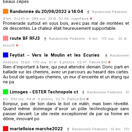
beaux cèpes
Randonnée du 20/06/2022 à 14:04
Randonnée Pédestre ·
9 km · D+240 m · 298 vus · 33 dl · 02:49 ·
rogerfaure
Promenade surtout en sous bois, avec pas mal de montées et
de descentes. La chaleur était heureusement supportable.
route BF RFJ3
Randonnée Pédestre · 8 km · 172 vus · 25 dl ·
titou33
Feytiat - Vers le Moulin et les Ecuries
Randonnée
Pédestre · 13 km · 1110 vus · 81 dl · 6 photos · 02:41 ·
Patrick.Brd
Rien d'important à faire, qui peut attendre demain. Donc parti en
ballade sur les chemins, avec un parcours au hasard des cartes.
Au bout de quelques chemins, un mur d'enceinte et un étang qui
ne pa
Limoges - ESTER Technopole ct
Randonnée Pédestre · 10
km · 932 vus · 64 dl · 6 photos · 02:13 ·
Patrick.Brd
Bonjour, pas de lion dans le bol ce matin, mais bien réveillé.
Quand même dommage d'avoir un pôle technologique sans
passer devant. Le site reste exceptionnel de par sa forme en
dôme, innovant po
martelloise marche2022
Randonnée Pédestre · 13 km · 172