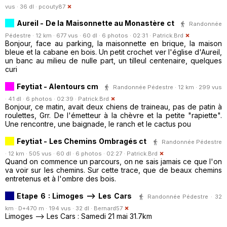
vus · 36 dl ·
pcouty87
Aureil - De la Maisonnette au Monastère ct
Randonnée
Pédestre · 12 km · 677 vus · 60 dl · 6 photos · 02:31 ·
Patrick.Brd
Bonjour, face au parking, la maisonnette en brique, la maison
bleue et la cabane en bois. Un petit crochet ver l'église d'Aureil,
un banc au milieu de nulle part, un tilleul centenaire, quelques
curi
Feytiat - Alentours cm
Randonnée Pédestre · 12 km · 299 vus
· 41 dl · 6 photos · 02:39 ·
Patrick.Brd
Bonjour, ce matin, avait deux chiens de traineau, pas de patin à
roulettes, Grr. De l'émetteur à la chèvre et la petite "rapiette".
Une rencontre, une baignade, le ranch et le cactus pou
Feytiat - Les Chemins Ombragés ct
Randonnée Pédestre
· 12 km · 505 vus · 60 dl · 6 photos · 02:27 ·
Patrick.Brd
Quand on commence un parcours, on ne sais jamais ce que l'on
va voir sur les chemins. Sur cette trace, que de beaux chemins
entretenus et à l'ombre des bois.
Etape 6 : Limoges --> Les Cars
Randonnée Pédestre · 32
km · D+470 m · 194 vus · 32 dl ·
Bernard57
Limoges --> Les Cars : Samedi 21 mai 31.7km