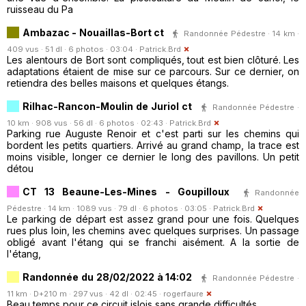
ruisseau du Pa
Ambazac - Nouaillas-Bort ct
Randonnée Pédestre · 14 km ·
409 vus · 51 dl · 6 photos · 03:04 ·
Patrick.Brd
Les alentours de Bort sont compliqués, tout est bien clôturé. Les
adaptations étaient de mise sur ce parcours. Sur ce dernier, on
retiendra des belles maisons et quelques étangs.
Rilhac-Rancon-Moulin de Juriol ct
Randonnée Pédestre ·
10 km · 908 vus · 56 dl · 6 photos · 02:43 ·
Patrick.Brd
Parking rue Auguste Renoir et c'est parti sur les chemins qui
bordent les petits quartiers. Arrivé au grand champ, la trace est
moins visible, longer ce dernier le long des pavillons. Un petit
détou
CT 13 Beaune-Les-Mines - Goupilloux
Randonnée
Pédestre · 14 km · 1089 vus · 79 dl · 6 photos · 03:05 ·
Patrick.Brd
Le parking de départ est assez grand pour une fois. Quelques
rues plus loin, les chemins avec quelques surprises. Un passage
obligé avant l'étang qui se franchi aisément. A la sortie de
l'étang,
Randonnée du 28/02/2022 à 14:02
Randonnée Pédestre ·
11 km · D+210 m · 297 vus · 42 dl · 02:45 ·
rogerfaure
Beau temps pour ce circuit islois sans grande difficultés