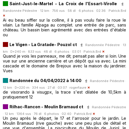
Saint-Just-le-Martel - La Croix de l'Essart-Virolle
Randonnée Pédestre · 12 km · 756 vus · 58 dl · 6 photos · 02:36 ·
Patrick.Brd
Ai eu beau siffler sur la colline, il à pas voulu faire la roue le
vilain. La famille Alpaga au complet. une entrée de parc, sans
château. Un bassin bien agrémenté avec des entrées d'étable
ou
Le Vigen - La Gratade- Pouzol ct
Randonnée Pédestre · 13
km · D+240 m · 833 vus · 48 dl · 6 photos · 03:01 ·
Patrick.Brd
Quand je vois les panneaux, me dit; pensait pas aller si loin. Une
vue sur une ancienne carrière et un dépôt qui va avec. La mini
cascade et le domaine de Brejoux avec la maison du jardinier.
Vues
Randonnée du 04/04/2022 à 14:00
Randonnée Pédestre ·
12 km · D+220 m · 334 vus · 27 dl · 03:07 ·
rogerfaure
de visorando à visugpx, la trace s'est dilatée de 10,5km à
pratiquement 12
Rilhac-Rancon - Moulin Bramaud ct
Randonnée Pédestre
· 12 km · 1364 vus · 76 dl · 6 photos · 02:40 ·
Patrick.Brd
Un peu après le départ, le 17 et l'arrosoir pour le jardin. Le
Moulin Bramaud (rive gauche) avec une peu plus de détail et
une vue d'ensemble. La pisciculture du Moulin de Juriol, le