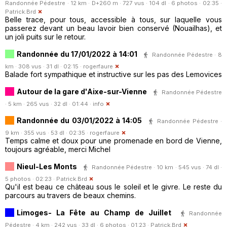
Randonnée Pédestre · 12 km · D+260 m · 727 vus · 104 dl · 6 photos · 02:35 ·
Patrick.Brd
Belle trace, pour tous, accessible à tous, sur laquelle vous
passerez devant un beau lavoir bien conservé (Nouailhas), et
un joli puits sur le retour.
Randonnée du 17/01/2022 à 14:01
Randonnée Pédestre · 8
km · 308 vus · 31 dl · 02:15 ·
rogerfaure
Balade fort sympathique et instructive sur les pas des Lemovices
Autour de la gare d'Aixe-sur-Vienne
Randonnée Pédestre
· 5 km · 265 vus · 32 dl · 01:44 ·
info
Randonnée du 03/01/2022 à 14:05
Randonnée Pédestre ·
9 km · 355 vus · 53 dl · 02:35 ·
rogerfaure
Temps calme et doux pour une promenade en bord de Vienne,
toujours agréable, merci Michel
Nieul-Les Monts
Randonnée Pédestre · 10 km · 545 vus · 74 dl ·
5 photos · 02:23 ·
Patrick.Brd
Qu'il est beau ce château sous le soleil et le givre. Le reste du
parcours au travers de beaux chemins.
Limoges- La Fête au Champ de Juillet
Randonnée
Pédestre · 4 km · 242 vus · 33 dl · 6 photos · 01:23 ·
Patrick.Brd