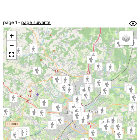
Dénivelé min/max
Auteur
Dossier
et
page 1 -
page suivante
sous-dossiers
+
Trier par
−
Horodatage
Photos