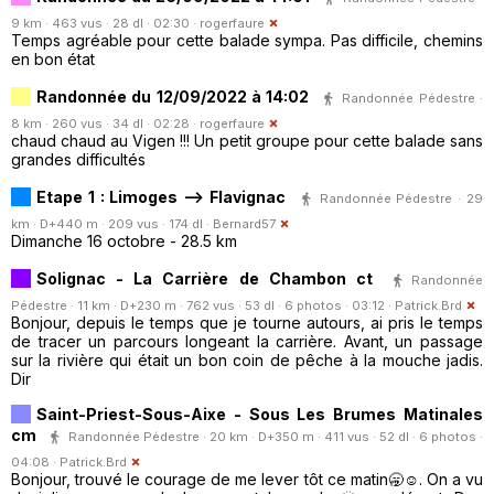
9 km · 463 vus · 28 dl · 02:30 ·
rogerfaure
Temps agréable pour cette balade sympa. Pas difficile, chemins
en bon état
Randonnée du 12/09/2022 à 14:02
Randonnée Pédestre ·
8 km · 260 vus · 34 dl · 02:28 ·
rogerfaure
chaud chaud au Vigen !!! Un petit groupe pour cette balade sans
grandes difficultés
Etape 1 : Limoges --> Flavignac
Randonnée Pédestre · 29
km · D+440 m · 209 vus · 174 dl ·
Bernard57
Dimanche 16 octobre - 28.5 km
Solignac - La Carrière de Chambon ct
Randonnée
Pédestre · 11 km · D+230 m · 762 vus · 53 dl · 6 photos · 03:12 ·
Patrick.Brd
Bonjour, depuis le temps que je tourne autours, ai pris le temps
de tracer un parcours longeant la carrière. Avant, un passage
sur la rivière qui était un bon coin de pêche à la mouche jadis.
Dir
Saint-Priest-Sous-Aixe - Sous Les Brumes Matinales
cm
Randonnée Pédestre · 20 km · D+350 m · 411 vus · 52 dl · 6 photos ·
04:08 ·
Patrick.Brd
Bonjour, trouvé le courage de me lever tôt ce matin🥱☺️. On a vu