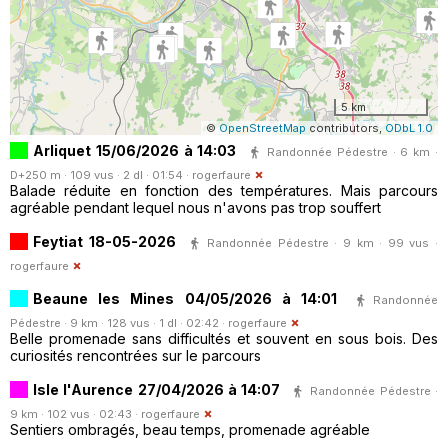
5 km
©
OpenStreetMap
contributors,
ODbL 1.0
Arliquet 15/06/2026 à 14:03
Randonnée Pédestre · 6 km ·
D+250 m · 109 vus · 2 dl · 01:54 ·
rogerfaure
Balade réduite en fonction des températures. Mais parcours
agréable pendant lequel nous n'avons pas trop souffert
Feytiat 18-05-2026
Randonnée Pédestre · 9 km · 99 vus ·
rogerfaure
Beaune les Mines 04/05/2026 à 14:01
Randonnée
Pédestre · 9 km · 128 vus · 1 dl · 02:42 ·
rogerfaure
Belle promenade sans difficultés et souvent en sous bois. Des
curiosités rencontrées sur le parcours
Isle l'Aurence 27/04/2026 à 14:07
Randonnée Pédestre ·
9 km · 102 vus · 02:43 ·
rogerfaure
Sentiers ombragés, beau temps, promenade agréable