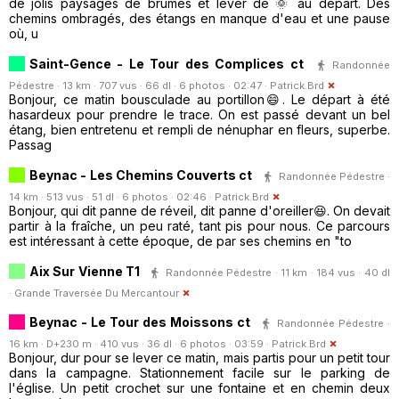
de jolis paysages de brumes et lever de 🌞 au départ. Des
chemins ombragés, des étangs en manque d'eau et une pause
où, u
Saint-Gence - Le Tour des Complices ct
Randonnée
Pédestre · 13 km · 707 vus · 66 dl · 6 photos · 02:47 ·
Patrick.Brd
Bonjour, ce matin bousculade au portillon😄. Le départ à été
hasardeux pour prendre le trace. On est passé devant un bel
étang, bien entretenu et rempli de nénuphar en fleurs, superbe.
Passag
Beynac - Les Chemins Couverts ct
Randonnée Pédestre ·
14 km · 513 vus · 51 dl · 6 photos · 02:46 ·
Patrick.Brd
Bonjour, qui dit panne de réveil, dit panne d'oreiller😆. On devait
partir à la fraîche, un peu raté, tant pis pour nous. Ce parcours
est intéressant à cette époque, de par ses chemins en "to
Aix Sur Vienne T1
Randonnée Pédestre · 11 km · 184 vus · 40 dl
·
Grande Traversée Du Mercantour
Beynac - Le Tour des Moissons ct
Randonnée Pédestre ·
16 km · D+230 m · 410 vus · 36 dl · 6 photos · 03:59 ·
Patrick.Brd
Bonjour, dur pour se lever ce matin, mais partis pour un petit tour
dans la campagne. Stationnement facile sur le parking de
l'église. Un petit crochet sur une fontaine et en chemin deux