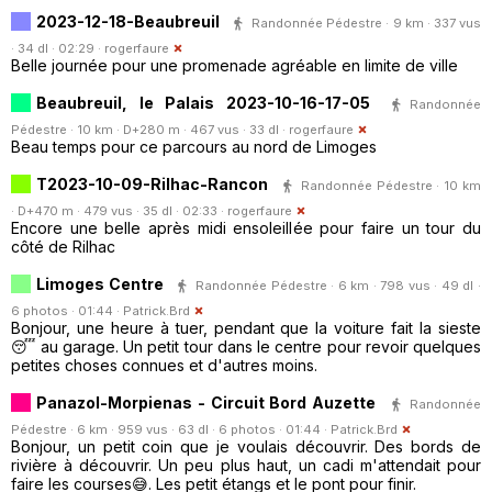
2023-12-18-Beaubreuil
Randonnée Pédestre · 9 km · 337 vus
· 34 dl · 02:29 ·
rogerfaure
Belle journée pour une promenade agréable en limite de ville
Beaubreuil, le Palais 2023-10-16-17-05
Randonnée
Pédestre · 10 km · D+280 m · 467 vus · 33 dl ·
rogerfaure
Beau temps pour ce parcours au nord de Limoges
T2023-10-09-Rilhac-Rancon
Randonnée Pédestre · 10 km
· D+470 m · 479 vus · 35 dl · 02:33 ·
rogerfaure
Encore une belle après midi ensoleillée pour faire un tour du
côté de Rilhac
Limoges Centre
Randonnée Pédestre · 6 km · 798 vus · 49 dl ·
6 photos · 01:44 ·
Patrick.Brd
Bonjour, une heure à tuer, pendant que la voiture fait la sieste
😴 au garage. Un petit tour dans le centre pour revoir quelques
petites choses connues et d'autres moins.
Panazol-Morpienas - Circuit Bord Auzette
Randonnée
Pédestre · 6 km · 959 vus · 63 dl · 6 photos · 01:44 ·
Patrick.Brd
Bonjour, un petit coin que je voulais découvrir. Des bords de
rivière à découvrir. Un peu plus haut, un cadi m'attendait pour
faire les courses😅. Les petit étangs et le pont pour finir.