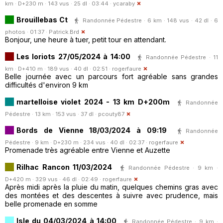
km · D+230 m · 143 vus · 25 dl · 03:44 ·
ycaraby
Brouillebas Ct
Randonnée Pédestre · 6 km · 148 vus · 42 dl · 6
photos · 01:37 ·
Patrick.Brd
Bonjour, une heure à tuer, petit tour en attendant.
Les loriots 27/05/2024 à 14:00
Randonnée Pédestre · 11
km · D+410 m · 189 vus · 40 dl · 02:51 ·
rogerfaure
Belle journée avec un parcours fort agréable sans grandes
difficultés d'environ 9 km
martelloise violet 2024 - 13 km D+200m
Randonnée
Pédestre · 13 km · 153 vus · 37 dl ·
pcouty87
Bords de Vienne 18/03/2024 à 09:19
Randonnée
Pédestre · 9 km · D+230 m · 234 vus · 40 dl · 02:37 ·
rogerfaure
Promenade très agréable entre Vienne et Auzette
Rilhac Rancon 11/03/2024
Randonnée Pédestre · 9 km ·
D+420 m · 329 vus · 46 dl · 02:49 ·
rogerfaure
Après midi après la pluie du matin, quelques chemins gras avec
des montées et des descentes à suivre avec prudence, mais
belle promenade en somme
Isle du 04/03/2024 à 14:00
Randonnée Pédestre · 9 km ·