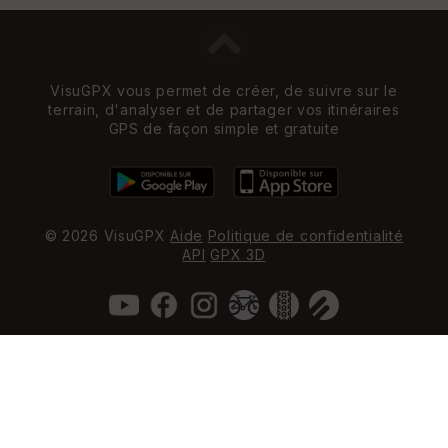
VisuGPX vous permet de créer, de suivre sur le
terrain, d'analyser et de partager vos itinéraires
GPS de façon simple et gratuite
© 2026 VisuGPX
Aide
Politique de confidentialité
API
GPX 3D