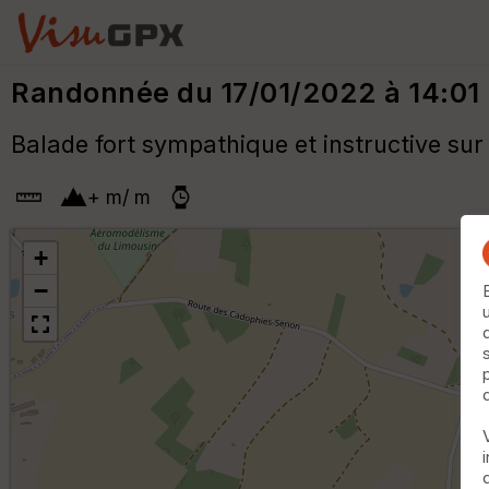
Randonnée du 17/01/2022 à 14:01
Balade fort sympathique et instructive su
+
m
/
m
+
−