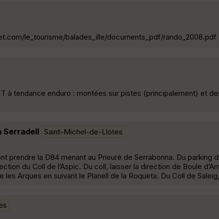
sur-tet.com/le_tourisme/balades_ille/documents_pdf/rando_2008.pdf
VTT à tendance enduro : montées sur pistes (principalement) et d
 Serradell
Saint-Michel-de-Llotes
ont prendre la D84 menant au Prieuré de Serrabonna. Du parking d
irection du Coll de l’Aspic. Du coll, laisser la direction de Boule d’
de les Arques en suivant le Planell de la Roqueta. Du Coll de Saleig
es