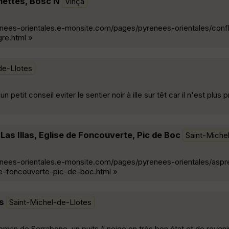
mettes, Bosc N
Vinça
renees-orientales.e-monsite.com/pages/pyrenees-orientales/conf
re.html »
de-Llotes
petit conseil eviter le sentier noir à ille sur têt car il n'est plus 
Las Illas, Eglise de Foncouverte, Pic de Boc
Saint-Miche
renees-orientales.e-monsite.com/pages/pyrenees-orientales/asp
de-foncouverte-pic-de-boc.html »
s
Saint-Michel-de-Llotes
 roman de Serrabone, un puits à neige en très bon état et de revenir