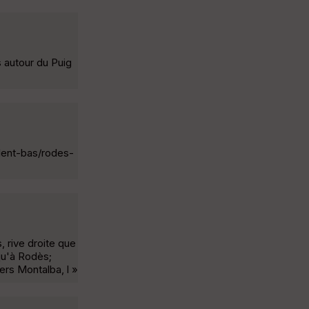
s autour du Puig
lent-bas/rodes-
s, rive droite que
squ'à Rodès;
ers Montalba, l »