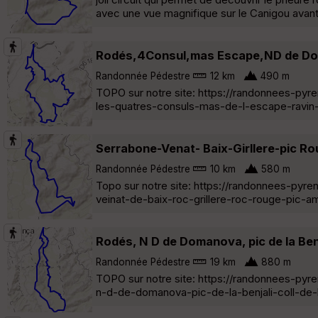
avec une vue magnifique sur le Canigou avant
Rodés,4Consul,mas Escape,ND de D
Randonnée Pédestre
12 km
490 m
TOPO sur notre site: https://randonnees-py
les-quatres-consuls-mas-de-l-escape-ravi
Serrabone-Venat- Baix-Girllere-pic R
Randonnée Pédestre
10 km
580 m
Topo sur notre site: https://randonnees-pyr
veinat-de-baix-roc-grillere-roc-rouge-pic-am
Rodés, N D de Domanova, pic de la Benja
Randonnée Pédestre
19 km
880 m
TOPO sur notre site: https://randonnees-py
n-d-de-domanova-pic-de-la-benjali-coll-de