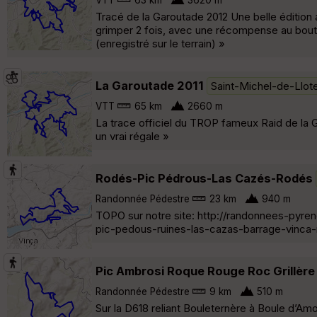
Tracé de la Garoutade 2012 Une belle édition 
grimper 2 fois, avec une récompense au bout.
(enregistré sur le terrain) »
La Garoutade 2011
Saint-Michel-de-Llot
VTT
65 km
2660 m
La trace officiel du TROP fameux Raid de la G
un vrai régale »
Rodés-Pic Pédrous-Las Cazés-Rodés
Randonnée Pédestre
23 km
940 m
TOPO sur notre site: http://randonnees-pyr
pic-pedous-ruines-las-cazas-barrage-vinca-
Pic Ambrosi Roque Rouge Roc Grillère
Randonnée Pédestre
9 km
510 m
Sur la D618 reliant Bouleternère à Boule d’Am