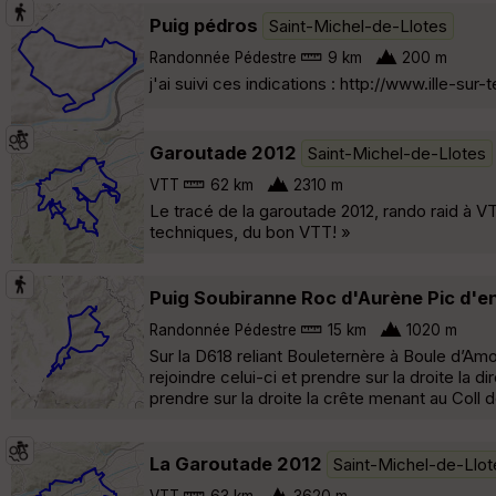
Puig pédros
Saint-Michel-de-Llotes
Randonnée Pédestre
9 km
200 m
j'ai suivi ces indications : http://www.ille-
Garoutade 2012
Saint-Michel-de-Llotes
VTT
62 km
2310 m
Le tracé de la garoutade 2012, rando raid à 
techniques, du bon VTT! »
Puig Soubiranne Roc d'Aurène Pic d'en
Randonnée Pédestre
15 km
1020 m
Sur la D618 reliant Bouleternère à Boule d’Am
rejoindre celui-ci et prendre sur la droite la d
prendre sur la droite la crête menant au Coll 
La Garoutade 2012
Saint-Michel-de-Llot
VTT
63 km
3620 m