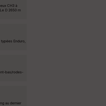
ameux CH3 à
. Le D 2650 m
s typées Enduro,
ent-bas/rodes-
ing au dernier