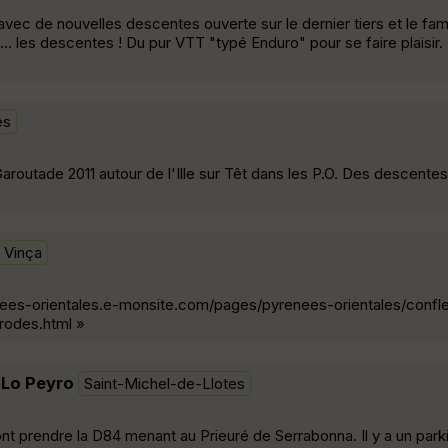
avec de nouvelles descentes ouverte sur le dernier tiers et le f
.. les descentes ! Du pur VTT "typé Enduro" pour se faire plaisir
es
aroutade 2011 autour de l'Ille sur Têt dans les P.O. Des descente
Vinça
enees-orientales.e-monsite.com/pages/pyrenees-orientales/confl
rodes.html »
 Lo Peyro
Saint-Michel-de-Llotes
ont prendre la D84 menant au Prieuré de Serrabonna. Il y a un park