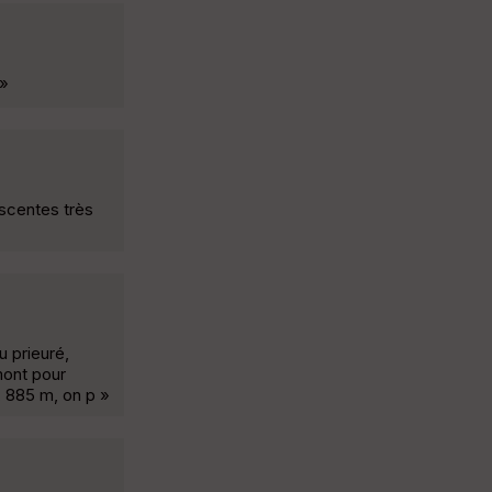
 »
escentes très
u prieuré,
Amont pour
, 885 m, on p »