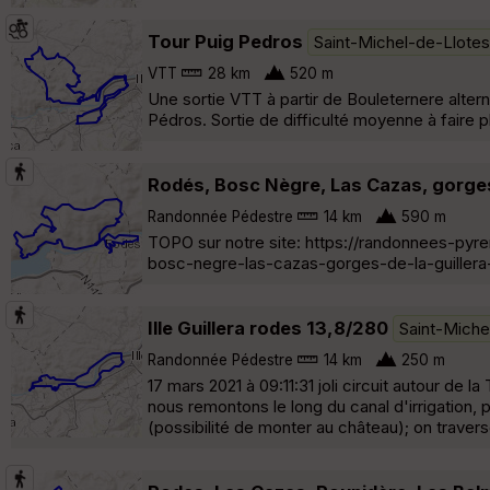
Tour Puig Pedros
Saint-Michel-de-Llotes
VTT
28 km
520 m
Une sortie VTT à partir de Bouleternere alter
Pédros. Sortie de difficulté moyenne à faire pl
Rodés, Bosc Nègre, Las Cazas, gorges 
Randonnée Pédestre
14 km
590 m
TOPO sur notre site: https://randonnees-py
bosc-negre-las-cazas-gorges-de-la-guillera
Ille Guillera rodes 13,8/280
Saint-Miche
Randonnée Pédestre
14 km
250 m
17 mars 2021 à 09:11:31 joli circuit autour de l
nous remontons le long du canal d'irrigation, 
(possibilité de monter au château); on travers