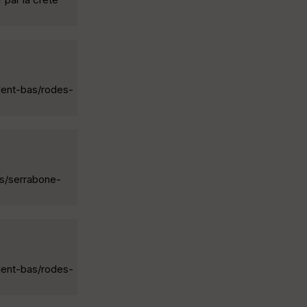
lent-bas/rodes-
es/serrabone-
lent-bas/rodes-