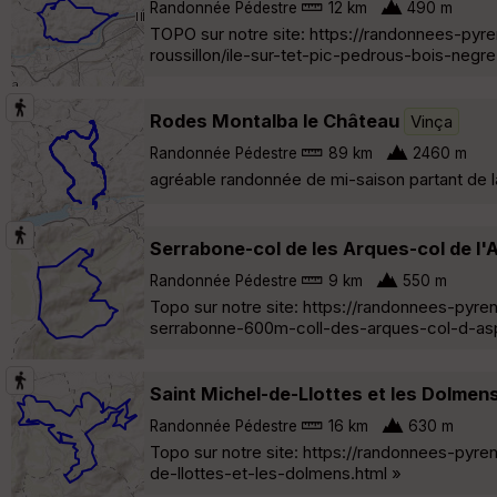
Randonnée Pédestre
12 km
490 m
TOPO sur notre site: https://randonnees-pyr
roussillon/ile-sur-tet-pic-pedrous-bois-negr
Rodes Montalba le Château
Vinça
Randonnée Pédestre
89 km
2460 m
agréable randonnée de mi-saison partant de la
Serrabone-col de les Arques-col de l'
Randonnée Pédestre
9 km
550 m
Topo sur notre site: https://randonnees-pyr
serrabonne-600m-coll-des-arques-col-d-asp
Saint Michel-de-Llottes et les Dolmen
Randonnée Pédestre
16 km
630 m
Topo sur notre site: https://randonnees-pyr
de-llottes-et-les-dolmens.html »