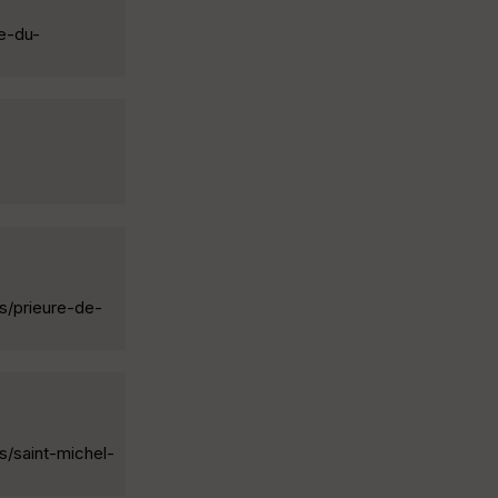
e-du-
s/prieure-de-
s/saint-michel-