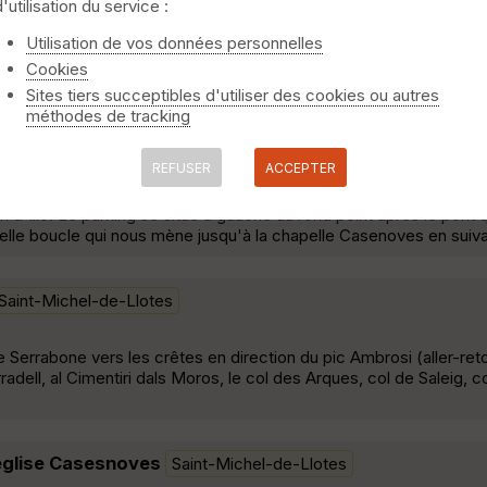
d'utilisation du service :
lle-et-de-thuir-rodes-casenove.html
Saint-Michel-de-Llote
Utilisation de vos données personnelles
Cookies
enees-orientales.e-monsite.com/pages/pyrenees-orientales/plain
de-thuir-rodes-casenove.html »
Sites tiers succeptibles d'utiliser des cookies ou autres
méthodes de tracking
nt-Michel-de-Llotes
REFUSER
ACCEPTER
n d'Ille. Le parking se situe à gauche au rond point après le pont 
Belle boucle qui nous mène jusqu'à la chapelle Casenoves en suivant
Saint-Michel-de-Llotes
Serrabone vers les crêtes en direction du pic Ambrosi (aller-retou
radell, al Cimentiri dals Moros, le col des Arques, col de Saleig, co
 église Casesnoves
Saint-Michel-de-Llotes