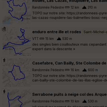
Rodes, Las Cazas, Roupidère, Las Bal
Randonnée Pédestre
12 km
310 m
TOPO sur notre site: https://randonnees-py
las-cazas-roupidere-las-balmettes-bosc-neg
enduro entre ille et rodes
Saint-Michel-
VTT
15 km
530 m
des singles bien couillouteux mais cepandant un 
expert dans la descente »
Casefabre, Can Bailly, Ste Colombe de 
Randonnée Pédestre
16 km
600 m
TOPO sur notre site: https://randonnees-py
can-bailly-ste-colombe-de-las-illas-eglise-
Serrabone puits à neige col des Arque
Randonnée Pédestre
10 km
530 m
joli circuit qui permet de découvrir le prieuré