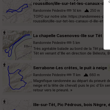
roussillon/ille-sur-tet-les-canaux-d-i
Randonnée Pédestre
14 km
250 m
TOPO sur notre site: https://randonnees-pyr
roussillon/ille-sur-tet-les-canaux-d-ille-et-
La chapelle Casenoves-Ille sur Têt
Sai
Randonnée Pédestre
5 km
Très agréable balade au bord de la Têt pas loi
Têt en venant d'Ille en direction de Bélesta, 
Serrabone-Les crêtes, le puit à neige
Randonnée Pédestre
11 km
660 m
Magnifique randonnée au départ du prieuré de 
neige et la tête de cheval) puis le pic d'En ser
retour vers le prieuré. »
Ille-sur-Têt, Pic Pédrous, bois Nègre,