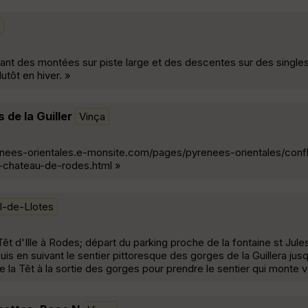
nant des montées sur piste large et des descentes sur des single
utôt en hiver. »
de la Guiller
Vinça
renees-orientales.e-monsite.com/pages/pyrenees-orientales/conf
-chateau-de-rodes.html »
l-de-Llotes
a Têt d'Ille à Rodes; départ du parking proche de la fontaine st Jule
puis en suivant le sentier pittoresque des gorges de la Guillera ju
e la Têt à la sortie des gorges pour prendre le sentier qui monte v