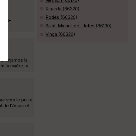
Néfiach (66170)
s
Rigarda (66320)
Rodès (66320)
e-du-
Saint-Michel-de-Llotes (66130)
Vinça (66320)
qui enjambe la
 la rivière. »
r vers le puit à
l de l'Aspic et