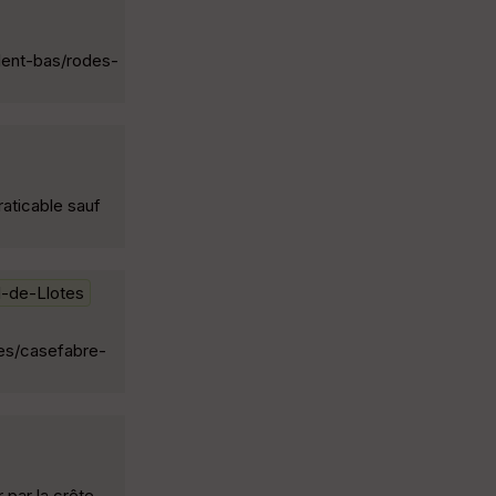
lent-bas/rodes-
praticable sauf
l-de-Llotes
res/casefabre-
 par la crête