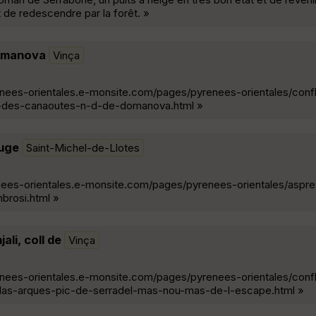
 de redescendre par la forêt. »
omanova
Vinça
renees-orientales.e-monsite.com/pages/pyrenees-orientales/conf
n-des-canaoutes-n-d-de-domanova.html »
ouge
Saint-Michel-de-Llotes
enees-orientales.e-monsite.com/pages/pyrenees-orientales/aspr
brosi.html »
li, coll de
Vinça
renees-orientales.e-monsite.com/pages/pyrenees-orientales/conf
-las-arques-pic-de-serradel-mas-nou-mas-de-l-escape.html »