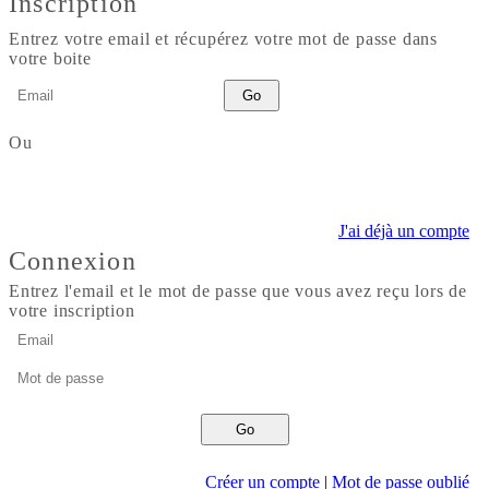
Inscription
Options
Entrez votre email et récupérez votre mot de passe dans
votre boite
Ou
Altitudes
Seuil
Lissage
J'ai déjà un compte
Le seuil et le lissage permettent d'optimiser le calcul du denivelé
Connexion
Entrez l'email et le mot de passe que vous avez reçu lors de
votre inscription
Créer un compte
|
Mot de passe oublié