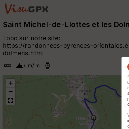
Saint Michel-de-Llottes et les Do
Topo sur notre site:
https://randonnees-pyrenees-orientales.e
dolmens.html
+
m
/
m
+
−