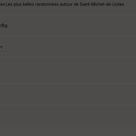
tes
·
Les plus belles randonnées autour de Saint-Michel-de-Llotes
cI8g