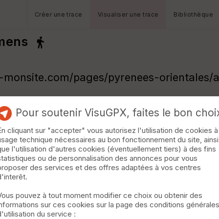
Créer une trace
Visualiser une trace
Bibliothèque
lmens
-monsite.com/pages/pyrenees-orientales/as
Pour soutenir VisuGPX, faites le bon choi
En cliquant sur "accepter" vous autorisez l'utilisation de cookies à
usage technique nécessaires au bon fonctionnement du site, ainsi
que l'utilisation d'autres cookies (éventuellement tiers) à des fins
statistiques ou de personnalisation des annonces pour vous
proposer des services et des offres adaptées à vos centres
d'interêt.
Vous pouvez à tout moment modifier ce choix ou obtenir des
informations sur ces cookies sur la page des conditions générale
d'utilisation du service :