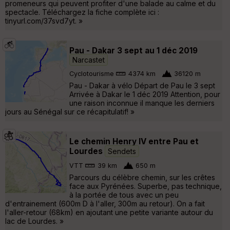
promeneurs qui peuvent profiter d'une balade au calme et du
spectacle. Téléchargez la fiche complète ici :
tinyurl.com/37svd7yt. »
Pau - Dakar 3 sept au 1 déc 2019
Narcastet
Cyclotourisme
4374 km
36120 m
Pau - Dakar à vélo Départ de Pau le 3 sept
Arrivée à Dakar le 1 déc 2019 Attention, pour
une raison inconnue il manque les derniers
jours au Sénégal sur ce récapitulatif! »
Le chemin Henry IV entre Pau et
Lourdes
Sendets
VTT
39 km
650 m
Parcours du célèbre chemin, sur les crêtes
face aux Pyrénées. Superbe, pas technique,
à la portée de tous avec un peu
d'entrainement (600m D à l'aller, 300m au retour). On a fait
l'aller-retour (68km) en ajoutant une petite variante autour du
lac de Lourdes. »