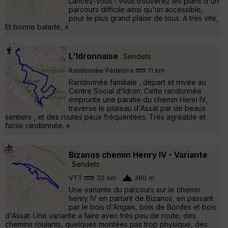
Lancez-vous ! Vous trouverez les plans d'un
parcours difficile ainsi qu'un accessible,
pour le plus grand plaisir de tous. A très vite,
Et bonne balade, »
L'Idronnaise
Sendets
Randonnée Pédestre
11 km
Randonnée familiale , départ et rrivée au
Centre Social d'Idron. Cette randonnée
emprunte une paratie du chemin Henri IV,
traverse le plateau d'Assat par de beaux
sentiers , et des routes peux fréquentées. Très agréable et
facile randonnée. »
Bizanos chemin Henry IV - Variante
Sendets
VTT
32 km
360 m
Une variante du parcours sur le chemin
henry IV en partant de Bizanos, en passant
par le bois d'Angais, bois de Bordes et bois
d'Assat. Une variante a faire avec très peu de route, des
chemins roulants, quelques montées pas trop physique, des