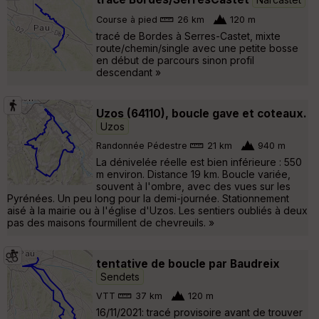
Course à pied
26 km
120 m
tracé de Bordes à Serres-Castet, mixte
route/chemin/single avec une petite bosse
en début de parcours sinon profil
descendant »
Uzos (64110), boucle gave et coteaux.
Uzos
Randonnée Pédestre
21 km
940 m
La dénivelée réelle est bien inférieure : 550
m environ. Distance 19 km. Boucle variée,
souvent à l'ombre, avec des vues sur les
Pyrénées. Un peu long pour la demi-journée. Stationnement
aisé à la mairie ou à l'église d'Uzos. Les sentiers oubliés à deux
pas des maisons fourmillent de chevreuils. »
tentative de boucle par Baudreix
Sendets
VTT
37 km
120 m
16/11/2021: tracé provisoire avant de trouver