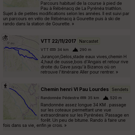
Parcours habituel de la course à pied de
Pau à Rébénacq de La Pyrénéa triathlon.
Sujet à de petites modifications selon les années. Il est suivi par
un parcours en vélo de Rébénacq à Gourette puis à ski de
rando dans la station de Gourette. »
VTT 22/11/2017
Narcastet
VTT
34 km
290 m
Jurançon,Gelos,stade eaux vives,chemin H
4,haut de ousse,bois d'Angaïs et retour rive
droite du Gave jusqu'à Bizanos où on
retrouve l'itinéraire Aller pour rentrer. »
Chemin henri VI Pau Lourdes
Sendets
Randonnée Pédestre
35 km
520 m
Randonnée assez longue 34 KM . passage
sur les coteaux permettant une vue
extraordinaire sur les Pyrénées. Passage en
forêt. Un peu de bitume. Rando à faire une
fois dans sa vie, enfin je crois. »