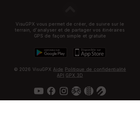
VisuGPX vous permet de créer, de suivre sur le
terrain, d'analyser et de partager vos itinéraires
GPS de façon simple et gratuite
© 2026 VisuGPX
Aide
Politique de confidentialité
API
GPX 3D