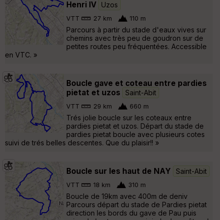
Henri IV
Uzos
VTT
27 km
110 m
Parcours à partir du stade d'eaux vives sur
chemins avec très peu de goudron sur de
petites routes peu fréquentées. Accessible
en VTC. »
Boucle gave et coteau entre pardies
pietat et uzos
Saint-Abit
VTT
29 km
660 m
Trés jolie boucle sur les coteaux entre
pardies pietat et uzos. Départ du stade de
pardies pietat boucle avec plusieurs cotes
suivi de trés belles descentes. Que du plaisir!! »
Boucle sur les haut de NAY
Saint-Abit
VTT
18 km
310 m
Boucle de 19km avec 400m de deniv
Parcours départ du stade de Pardies pietat
direction les bords du gave de Pau puis