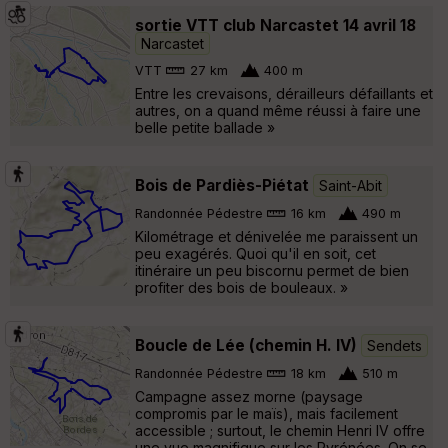
sortie VTT club Narcastet 14 avril 18
Narcastet
VTT
27 km
400 m
Entre les crevaisons, dérailleurs défaillants et
autres, on a quand même réussi à faire une
belle petite ballade »
Bois de Pardiès-Piétat
Saint-Abit
Randonnée Pédestre
16 km
490 m
Kilométrage et dénivelée me paraissent un
peu exagérés. Quoi qu'il en soit, cet
itinéraire un peu biscornu permet de bien
profiter des bois de bouleaux. »
Boucle de Lée (chemin H. IV)
Sendets
Randonnée Pédestre
18 km
510 m
Campagne assez morne (paysage
compromis par le maïs), mais facilement
accessible ; surtout, le chemin Henri IV offre
une vue magnifique sur les Pyrénées. On se