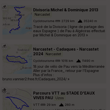
Divisoria Michel & Dominique 2013
Narcastet
Cyclotourisme
2729 km
35240 m
Tracé de la Divisoria ( ligne de partage des
eaux Espagne ) de Pau à Algéciras effectué
par Michel & Dominique en 2013 »
Narcastet - Cadaques - Narcastet
2024
Narcastet
Cyclotourisme
1016 km
11490 m
18 jour de vélo de Pau vers la Méditerranée
Aller par la France,, retour par l'Espagne
Plus d'infos :
bruno.vannier2.free.fr/Cadaques_2024/ »
Parcours VTT au STADE D'EAUX
VIVES PAU
Uzos
VTT
29 km
260 m