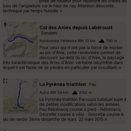
prise de hauteur pour rejoindre les crêtes du
bois de l'angladure sur le haut de nay Attention descente
technique par temps humide; »
Col des Anies depuis Labérouat
Sendets
Randonnée Pédestre
13 km
790 m
Pour ceux qui n'ont pas la force de monter
au pic d'Anie, cette randonnée permet de
découvrir au-delà du lac d'Anie, le paysage
très caractéristique des Arres d'Anie: véritable labyrinthe dans
lequel il est facile de se perdre en particulier par brouillard. »
La Pyrénéa triathlon
Pau
Autre
59 km
2100 m
La Pyrénéa triathlon Parcours habituel sujet à
de petites modifications selon les années.
Pau Rébénacq course à pied - Rébénacq
Gourette course à vélo - Gourette course à
ski de rando. 3ème dimanche de mars. 22 mars 2015 »