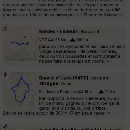
gare gratuitement face à la mairie de Lée. Un petit tronçon à
travers champ, sans barbelés. Un chien de ferme en a profité
pour me faire fête et m'accompagner sur 10 bornes. Sympa ! »
Bordes - Lédeuix
Narcastet
VTT
48 km
980 m
parcours tres sympa entre ma maison et mon
village de jeunesse... de belles montées,
deux ou trois poussettes et surtout trajet à
ne pas faire si le temps est pourri... »
Boucle d'Uzos (64110), version
abrégée
Uzos
Randonnée Pédestre
18 km
790 m
Par rapport à la version antérieure, il y a 3
km de moins, gagnés sur le plat (berge du
gave) et à la sortie du bois d'Uzos.
Dénivelée réelle autour de 500 m. 17 km à tout casser. »
tracé Bordes/SerresCastet
Narcastet