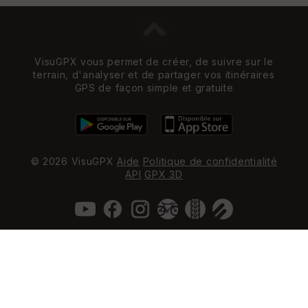
VisuGPX vous permet de créer, de suivre sur le
terrain, d'analyser et de partager vos itinéraires
GPS de façon simple et gratuite
© 2026 VisuGPX
Aide
Politique de confidentialité
API
GPX 3D