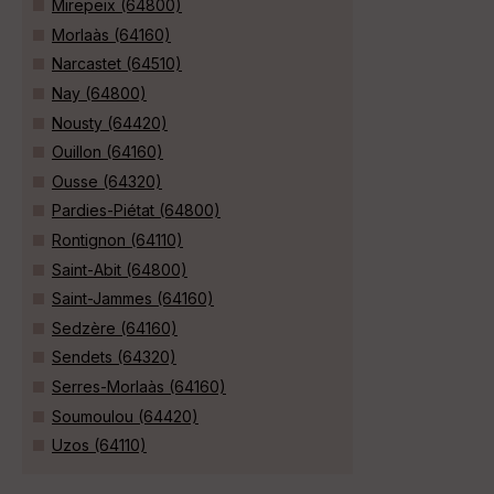
Mirepeix (64800)
Morlaàs (64160)
Narcastet (64510)
Nay (64800)
Nousty (64420)
Ouillon (64160)
Ousse (64320)
Pardies-Piétat (64800)
Rontignon (64110)
Saint-Abit (64800)
Saint-Jammes (64160)
Sedzère (64160)
Sendets (64320)
Serres-Morlaàs (64160)
Soumoulou (64420)
Uzos (64110)