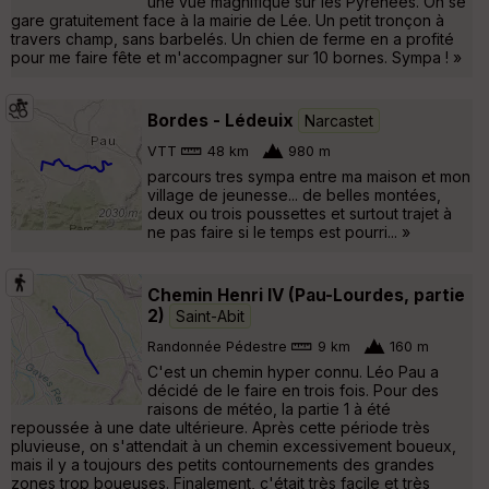
une vue magnifique sur les Pyrénées. On se
gare gratuitement face à la mairie de Lée. Un petit tronçon à
travers champ, sans barbelés. Un chien de ferme en a profité
pour me faire fête et m'accompagner sur 10 bornes. Sympa ! »
Bordes - Lédeuix
Narcastet
VTT
48 km
980 m
parcours tres sympa entre ma maison et mon
village de jeunesse... de belles montées,
deux ou trois poussettes et surtout trajet à
ne pas faire si le temps est pourri... »
Chemin Henri IV (Pau-Lourdes, partie
2)
Saint-Abit
Randonnée Pédestre
9 km
160 m
C'est un chemin hyper connu. Léo Pau a
décidé de le faire en trois fois. Pour des
raisons de météo, la partie 1 à été
repoussée à une date ultérieure. Après cette période très
pluvieuse, on s'attendait à un chemin excessivement boueux,
mais il y a toujours des petits contournements des grandes
zones trop boueuses. Finalement, c'était très facile et très