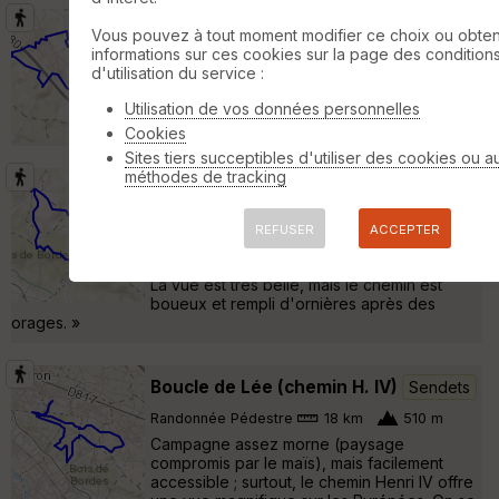
Andoins
Soumoulou
Vous pouvez à tout moment modifier ce choix ou obten
informations sur ces cookies sur la page des condition
Randonnée Pédestre
10 km
d'utilisation du service :
Facile randonnée près de Pau, à faire en
hiver ou printemps. Très belles vues sur les
Utilisation de vos données personnelles
Pyrénées. »
Cookies
Sites tiers succeptibles d'utiliser des cookies ou a
méthodes de tracking
Bois d'Angaïs
Sendets
Randonnée Pédestre
8 km
200 m
REFUSER
ACCEPTER
Petit parcours de 8km, à faire par beau
temps. C'est une partie du chemin d'Henri IV.
La vue est très belle, mais le chemin est
boueux et rempli d'ornières après des
orages. »
Boucle de Lée (chemin H. IV)
Sendets
Randonnée Pédestre
18 km
510 m
Campagne assez morne (paysage
compromis par le maïs), mais facilement
accessible ; surtout, le chemin Henri IV offre