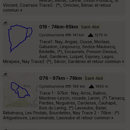
Averan, Bénac, Lanne, Ossun Pontacq, St
Vincent, Coarraze Trace2 : (*), Orincles, Bénac et retour
commun »
019 - 74km-65km
Saint-Abit
Cyclotourisme
141 km
1270 m
Trace1 : Nay, Angais, Ousse, Morlaas,
Gabaston, Lespourcy, Sedze-Maubecq,
Bédeille, (*), Escaunets, Ponson-Dessus,
Aast, Gardères, Luquet, Espoey, Lagos,
Mirepeix, Nay Trace2 :(*), Séron, Gardères et retour commun »
076 - 97km - 76km
Saint-Abit
Cyclotourisme
169 km
1450 m
Trace 1 - 97km : Nay, Arros, Baliros,
Mazères-Lezon, rocade, Laroin, (*) Tarsacq,
Pardies, Noguères, Cardesse, Cauhapé,
Bois du Laring, (*) Lasseube, Belair,
Rébénacq, Les Pindats, Bourdettes, Nay Trace 2 - 76km : (*)
Artiguelouve, Laccomande, Lasseube et retour commun »