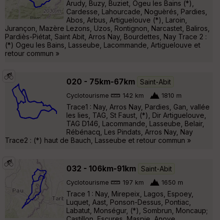
Arudy, Buzy, Buziet, Ogeu les Bains (*),
Cardesse, Lahourcade, Noguèrés, Pardies,
Abos, Arbus, Artiguelouve (*), Laroin,
Jurançon, Mazère Lezons, Uzos, Rontignon, Narcastet, Baliros,
Pardiès-Piétat, Saint Abit, Arros Nay, Bourdettes, Nay Trace 2 :
(*) Ogeu les Bains, Lasseube, Lacommande, Artiguelouve et
retour commun »
020 - 75km-67km
Saint-Abit
Cyclotourisme
142 km
1810 m
Trace1 : Nay, Arros Nay, Pardies, Gan, vallée
les lies, TAG, St Faust, (*), Dir Artiguelouve,
TAG D146, Lacommande, Lasseube, Belair,
Rébénacq, Les Pindats, Arros Nay, Nay
Trace2 : (*) haut de Bauch, Lasseube et retour commun »
032 - 106km-91km
Saint-Abit
Cyclotourisme
197 km
1650 m
Trace 1 : Nay, Mirepeix, Lagos, Espoey,
Luquet, Aast, Ponson-Dessus, Pontiac,
Labatut, Monségur, (*), Sombrun, Moncaup;
Castillon, Escures, Maspie, Anoye,