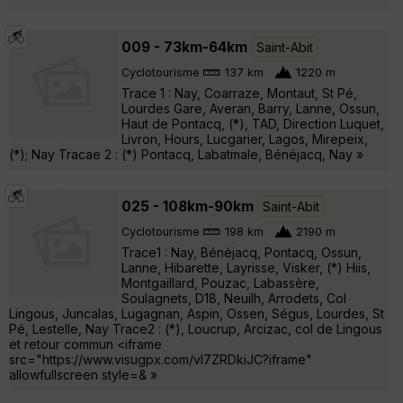
009 - 73km-64km
Saint-Abit
Cyclotourisme
137 km
1220 m
Trace 1 : Nay, Coarraze, Montaut, St Pé,
Lourdes Gare, Averan, Barry, Lanne, Ossun,
Haut de Pontacq, (*), TAD, Direction Luquet,
Livron, Hours, Lucgarier, Lagos, Mirepeix,
(*); Nay Tracae 2 : (*) Pontacq, Labatmale, Bénéjacq, Nay »
025 - 108km-90km
Saint-Abit
Cyclotourisme
198 km
2190 m
Trace1 : Nay, Bénéjacq, Pontacq, Ossun,
Lanne, Hibarette, Layrisse, Visker, (*) Hiis,
Montgaillard, Pouzac, Labassère,
Soulagnets, D18, Neuilh, Arrodets, Col
Lingous, Juncalas, Lugagnan, Aspin, Ossen, Ségus, Lourdes, St
Pé, Lestelle, Nay Trace2 : (*), Loucrup, Arcizac, col de Lingous
et retour commun <iframe
src="https://www.visugpx.com/vI7ZRDkiJC?iframe"
allowfullscreen style=& »