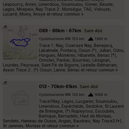
Lespourcy, Arrien, Limendous, Soumoulou, Gomer, Beuste,
Lagos, Mirepeix, Nay Trace 2 : Monségur, TAG, Vidouze,
Lucarré, Momy, Anoye et retour commun »
089 - 86km - 67km
Saint-Abit
Cyclotourisme
153 km
1360 m
Trace 1 : Nay, Coarraze Nay, Benejacq,
Labatmale, Pontacq, Ossun (*), Jullian, Odos,
Horgues, Momères, Hibarette, Benac (*),
Orincles, Paréac, Bourréac, Lézignan,
Lourdes, Peyrouse, Saint Pé de Bigorre, Lestelle-Bétharram,
Asson Trace 2 : (*) Ossun, Lanne, Bénac et retour commun »
013 - 70km-61km
Saint-Abit
Cyclotourisme
132 km
1060 m
Trace1:Nay, Lagos, Lucgarier, Soumoulou,
Limendous, Espéchède, Sedzère, St Laurent
de Bretagne, (*) Riupeyrous, Escoubès,
Barinque, Bernadets, Haut de Morlaas,
Sendets, Hameau de Ousse, Angais, Baudreix, Nay Trace2:(*),
St Jammes, Morlaas et retour commun »