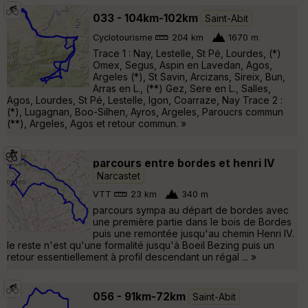
033 - 104km-102km
Saint-Abit
Cyclotourisme
204 km
1670 m
Trace 1 : Nay, Lestelle, St Pé, Lourdes, (*)
Omex, Segus, Aspin en Lavedan, Agos,
Argeles (*), St Savin, Arcizans, Sireix, Bun,
Arras en L., (**) Gez, Sere en L., Salles,
Agos, Lourdes, St Pé, Lestelle, Igon, Coarraze, Nay Trace 2 :
(*), Lugagnan, Boo-Silhen, Ayros, Argeles, Paroucrs commun
(**), Argeles, Agos et retour commun. »
parcours entre bordes et henri IV
Narcastet
VTT
23 km
340 m
parcours sympa au départ de bordes avec
une première partie dans le bois de Bordes
puis une remontée jusqu'au chemin Henri IV.
le reste n'est qu'une formalité jusqu'à Boeil Bezing puis un
retour essentiellement à profil descendant un régal ... »
056 - 91km-72km
Saint-Abit