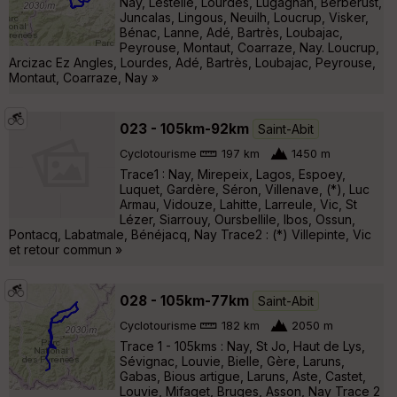
Nay, Lestelle, Lourdes, Lugagnan, Berberust,
Juncalas, Lingous, Neuilh, Loucrup, Visker,
Bénac, Lanne, Adé, Bartrès, Loubajac,
Peyrouse, Montaut, Coarraze, Nay. Loucrup,
Arcizac Ez Angles, Lourdes, Adé, Bartrès, Loubajac, Peyrouse,
Montaut, Coarraze, Nay »
023 - 105km-92km
Saint-Abit
Cyclotourisme
197 km
1450 m
Trace1 : Nay, Mirepeix, Lagos, Espoey,
Luquet, Gardère, Séron, Villenave, (*), Luc
Armau, Vidouze, Lahitte, Larreule, Vic, St
Lézer, Siarrouy, Oursbellile, Ibos, Ossun,
Pontacq, Labatmale, Bénéjacq, Nay Trace2 : (*) Villepinte, Vic
et retour commun »
028 - 105km-77km
Saint-Abit
Cyclotourisme
182 km
2050 m
Trace 1 - 105kms : Nay, St Jo, Haut de Lys,
Sévignac, Louvie, Bielle, Gère, Laruns,
Gabas, Bious artigue, Laruns, Aste, Castet,
Louvie, Mifaget, Bruges, Asson, Nay Trace 2