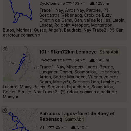
Cyclotourisme
163 km
1250 m
Trace1 : Nay, Arros Nay, Pardies, (*),
Bosdarros, Rébénacq, Croix de Buzy,
Chemin de Cams, Gan, vallée les lies, Laroin,
Lescar, Rd point Aeroport, Montardon,
Buros, Morlaas, Ousse, Angaïs, Baudreix, Nay Trace2 : (*) Gan
et retour commun »
101 - 91km72km Lembeye
Saint-Abit
Cyclotourisme
164 km
1600 m
Trace 1 : Nay, Mirepeix, Lagos, Beuste,
Lucgarier, Gomer, Soumoulou, Limendous,
Arrien, Sedze Maubecq, Villeneuve près
Bearn, Momy(*), Samsons Lion, Lembeye,
Lucarré, Momy, Baleix, Sedzere, Espechede, Soumoulou,
Gomer, Beuste, Nay Trace 2 : (*) retour commun à partir de
Momy »
Parcours Lagos-foret de Boey et
Rébénacq
Saint-Abit
VTT
25 km
540 m