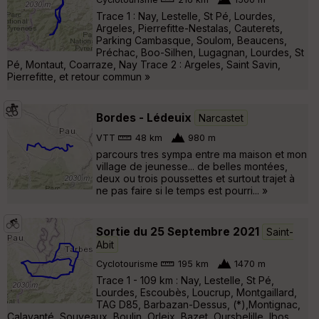
Trace 1 : Nay, Lestelle, St Pé, Lourdes,
Argeles, Pierrefitte-Nestalas, Cauterets,
Parking Cambasque, Soulom, Beaucens,
Préchac, Boo-Silhen, Lugagnan, Lourdes, St
Pé, Montaut, Coarraze, Nay Trace 2 : Argeles, Saint Savin,
Pierrefitte, et retour commun »
Bordes - Lédeuix
Narcastet
VTT
48 km
980 m
parcours tres sympa entre ma maison et mon
village de jeunesse... de belles montées,
deux ou trois poussettes et surtout trajet à
ne pas faire si le temps est pourri... »
Sortie du 25 Septembre 2021
Saint-
Abit
Cyclotourisme
195 km
1470 m
Trace 1 - 109 km : Nay, Lestelle, St Pé,
Lourdes, Escoubès, Loucrup, Montgaillard,
TAG D85, Barbazan-Dessus, (*),Montignac,
Calavanté, Souyeaux, Boulin, Orleix, Bazet, Oursbelille, Ibos,