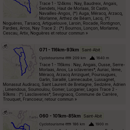
Trace 1 - 124kms : Nay, Baudreix, Angaïs,
Sendets, Haut de Morlaas, St Castin,
Navailles-Angos, (*) Auga, Méracq, Arzacq,
Morlanne, Arthez de Béarn, Lacq, (*)
Noguères, Tarsacq, Artiguelouve, Laroin, Rocade, Rontignon,
Pardies, Arros, Nay Trace 2 : (*) Bournos, Lonçon, Morlanne,
Cescau, Artix, Noguères et retour commun »
071 - 116km-93km
Saint-Abit
Cyclotourisme
209 km
1640 m
Trace 1 - 116kms : Nay, Angais, Ousse, Serre-
Morlaas, Anos, La sclaveries*, Auriac, lème,
Méracq, Arzacq Arriziguet, Poursiugues,
Garlin, Saraillé, Lannecaube, Lussagnet,
Monassut Audiracq, Saint Laurent de Bretagne, Sedzère, Adrien
, Limendous, Soumoulou, Gomer, Lucgarier, Lagos Trace 2 -
93kms : (*) Lasclaveries*, Sevignacq, Commune de Carrère,
Trouquet, Francoeur, retour commun »
060 - 101km-85km
Saint-Abit
Cyclotourisme
186 km
1900 m