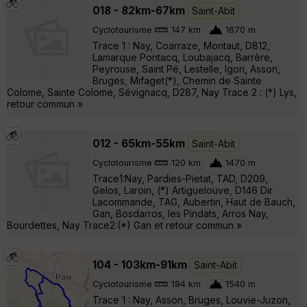
018 - 82km-67km
Saint-Abit
Cyclotourisme
147 km
1670 m
Trace 1 : Nay, Coarraze, Montaut, D812,
Lamarque Pontacq, Loubajacq, Barrère,
Peyrouse, Saint Pé, Lestelle, Igon, Asson,
Bruges, Mifaget(*), Chemin de Sainte
Colome, Sainte Colome, Sévignacq, D287, Nay Trace 2 : (*) Lys,
retour commun »
012 - 65km-55km
Saint-Abit
Cyclotourisme
120 km
1470 m
Trace1:Nay, Pardies-Pietat, TAD, D209,
Gelos, Laroin, (*) Artiguelouve, D146 Dir
Lacommande, TAG, Aubertin, Haut de Bauch,
Gan, Bosdarros, les Pindats, Arros Nay,
Bourdettes, Nay Trace2:(*) Gan et retour commun »
104 - 103km-91km
Saint-Abit
Cyclotourisme
194 km
1540 m
Trace 1 : Nay, Asson, Bruges, Louvie-Juzon,