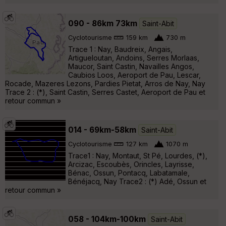
090 - 86km 73km
Saint-Abit
Cyclotourisme
159 km
730 m
Trace 1 : Nay, Baudreix, Angais,
Artigueloutan, Andoins, Serres Morlaas,
Maucor, Saint Castin, Navailles Angos,
Caubios Loos, Aeroport de Pau, Lescar,
Rocade, Mazeres Lezons, Pardies Pietat, Arros de Nay, Nay
Trace 2 : (*), Saint Castin, Serres Castet, Aeroport de Pau et
retour commun »
014 - 69km-58km
Saint-Abit
Cyclotourisme
127 km
1070 m
Trace1 : Nay, Montaut, St Pé, Lourdes, (*),
Arcizac, Escoubès, Orincles, Layrisse,
Bénac, Ossun, Pontacq, Labatamale,
Bénéjacq, Nay Trace2 : (*) Adé, Ossun et
retour commun »
058 - 104km-100km
Saint-Abit