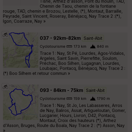
Tisné, Arthez d'asson, Pont du moulin, TAD,
Chemin de Taou, chemin de la fontiane
rouge, TAD, chemin e Brozou, Lestelle, (*), Montaut, Barraille,
Peyrade, Saint Vincent, Roseray, Bénéjacq, Nay Trace 2 :(*),
Igon, Coarraze, Nay »
037 - 92km-82km
Saint-Abit
Cyclotourisme
173 km
840 m
Trace 1 : Nay, St Pé, Lourdes, Agos-Vidalos,
Argeles, Saint Savin, Pierrefitte, Soulom,
Préchac, Boo Silhen, Lugagnan, Lourdes,
Loubajac, Pontacq, Bénéjacq, Nay Trace 2 :
(*) Boo Silhem et retour commun »
093 - 84km - 75km
Saint-Abit
Cyclotourisme
159 km
1790 m
Trace 1 : Nay, St Jo, Les Labasseres, Arros
de Nay, Baliros, Assat, Artigueloutan, Gomer,
Lucgarier, Hours, Livron, D42, Pontacq,
Montaut, Croix des hauteurs (*), Arthez
d'Asson, Bruges, Route du Boala, Nay Trace 2 : (*) Asson, Nay
»