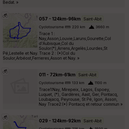
Bedat. »
057 - 124km-96km
Saint-Abit
Cyclotourisme
220 km
3660 m
Trace 1 :
Nay,Asson,Louvie,Laruns,Gourette,Col
d'Aubisque,Col du
Soulor(*),Arrens,Argelès,Lourdes,St
Pé,Lestelle et Nay. Trace 2 : (*)Col du
Soulor,Arbéost,Ferrieres,Asson et Nay. »
011 - 72km-61km
Saint-Abit
Cyclotourisme
133 km
1100 m
Trace1:Nay, Mirepeix, Lagos, Espoey,
Luquet, (*), Gardères, Aast, Ger, Pontacq,
Loubajacq, Peyrouse, St Pé, Igon, Asson,
Nay Trace2:(*) Pontacq et retour commun »
029 - 124km-92km
Saint-Abit
Cyclotourisme
216 km
1500 m