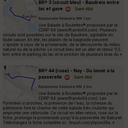
BR® 3 (circuit bleu) - Baudreix entre
lac et gave
Saint-Abit
Randonnée Pédestre
1 km
Une Balade à Roulettes® proposée par le
CDRP 64 (www.ffrando64.com). Plusieurs
circuits sont possibles sur le site de Baudreix, agréable en
toute saison. En été, les plaisirs de la baignade peuvent
s'ajouter à ceux de la promenade, de la découverte du milieu
naturel ou de la pêche. Le circuit bleu est un aller et retour (1,5
km) entre le parking du lac et la jonction de plusieurs bras du »
BR® 44 (rose) - Nay - Du lavoir à la
passerelle
Saint-Abit
Randonnée Pédestre
2 km
Une Balade à Roulettes® proposée par le
CDRP 64 (www.ffrando64.com). Les
Pyrénées si proches, la présence de l'eau, la richesse du
patrimoine font le charme de cette balade très roulante qui
emprunte une véloroute. Ce circuit en aller-retour, rose sur la
fiche, prolonge la promenade jusqu'à la passerelle de Baburet.
Téléchargez la fiche complète ici : tinyurl.com/yhpxw29a. »