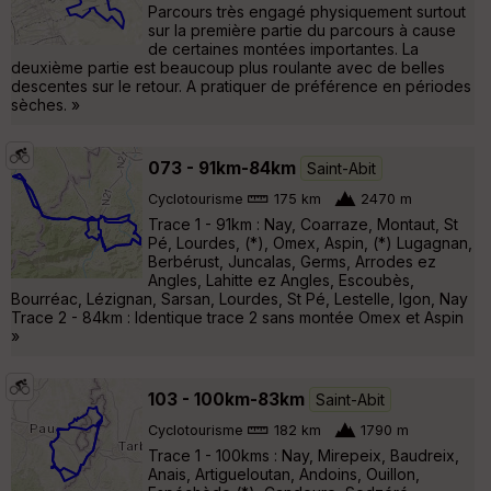
Parcours très engagé physiquement surtout
sur la première partie du parcours à cause
de certaines montées importantes. La
deuxième partie est beaucoup plus roulante avec de belles
descentes sur le retour. A pratiquer de préférence en périodes
sèches. »
073 - 91km-84km
Saint-Abit
Cyclotourisme
175 km
2470 m
Trace 1 - 91km : Nay, Coarraze, Montaut, St
Pé, Lourdes, (*), Omex, Aspin, (*) Lugagnan,
Berbérust, Juncalas, Germs, Arrodes ez
Angles, Lahitte ez Angles, Escoubès,
Bourréac, Lézignan, Sarsan, Lourdes, St Pé, Lestelle, Igon, Nay
Trace 2 - 84km : Identique trace 2 sans montée Omex et Aspin
»
103 - 100km-83km
Saint-Abit
Cyclotourisme
182 km
1790 m
Trace 1 - 100kms : Nay, Mirepeix, Baudreix,
Anais, Artigueloutan, Andoins, Ouillon,