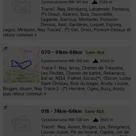
Cyclotourisme
141 km
1320 m
Trace1 : Nay, Bénéjacq, Labatmale, Pontacq,
(*) Ossun, Azereix, Ibos, Oursvelille,
Lagarde, Siarrouy, Montaner, Ponsson-
Dessus, Aast, Gardères, Luquet, Espoey,
Lagos, Mirepeix, Nay Trace2 : (*) Ger, Oroix, Ponson-Dessus et
retour commun »
070 - 91km-68km
Saint-Abit
Cyclotourisme
159 km
2000 m
Trace 1 : Nay, Arros, Chemin de Tressere,
Les Pindats, Chemin de barbé, Rebenacq,
Bel air, N134, Pailhet, Escou(*), Oloron, Lurbe
Saint Christau, Bois du bager, Arudy, Louvie,
Bruges, Asson, Nay Trace 2 : (*) Herrère, Ogeu, Buzy, Arudy
puis retour commun »
016 - 74km-64km
Saint-Abit
Cyclotourisme
138 km
1940 m
Trace1 : Nay, Asson, Bruges, Lys, Sévignacq,
Louvie-Juzon, Pé de-hourat, Capbis, col de