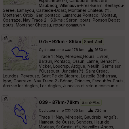
Espéchède (*), Candoure, Sedzéré,
Maubecq, Villenauve-Prés-Béarn, Bentayou-
Sérée, Lamayou, Casteide-Doast, Montaner Château (*),
Montaner, Oroix, Ger, pontacq, Lamarque Pontacq, Montaut,
Coarraze, Nay Trace 2 - 83kms : Séron, pouts, Ponson Debat
pouts, Montaner Chateau, retour commun »
075 - 92km - 86km
Saint-Abit
Cyclotourisme
178 km
1650 m
Trace 1 : Nay, Mirepeix,Hours, Livron,
Barzun, Pontacq, Ossun, Lanne, Bénac(*),
Vicker, Loucrup, Astigue, Neuilh, Germs sur
l'Oussouet, Juncalas(*), Saint Créac,
Lourdes, Peyrouse, Saint Pé de Bigorre, Lestelle Bétharram,
Igon, Coarraze, Nay Trace 2 : Bénac, Orincles, Escoubès-Pouts,
Arcizac les Angles, Les Angles, Juncalas et retour commun »
039 - 87km-78km
Saint-Abit
Cyclotourisme
165 km
720 m
Trace 1 : Nay, Mirepeix, Baudreix, Angaïs,
Hameau de Ousse, Sendets, Haut de
Morlaas, St Castin, (*), Navailles-Angos,