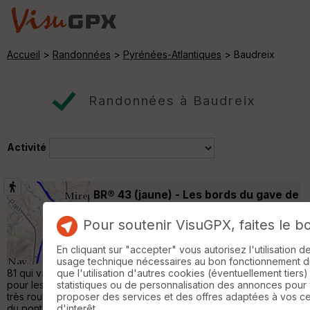
Accueil
>
Randonnées
>
Pyrénées-Atlantiques
> Baudreix
Randonnées à Baudreix
Activité
BR® 43 (jaune) - Les bords du gave de
Nay à Mirepeix
Saint-Abit
Pour soutenir VisuGPX, faites le b
Randonnée Pédestre
4 km
Une Balade à Roulettes® proposée par le
En cliquant sur "accepter" vous autorisez l'utilisation 
CDRP 64 (www.ffrando64.com). La Véloroute
usage technique nécessaires au bon fonctionnement du 
81 qui va de Bayonne à Perpignan constitue une superbe piste
que l'utilisation d'autres cookies (éventuellement tiers)
pour les marcheurs et toutes les roulettes. La portion choisie est
statistiques ou de personnalisation des annonces pour
très roulante et sécurisée ; elle offre des vues sur les barrages
proposer des services et des offres adaptées à vos c
du pont de Claracq et de Mirepeix, sur le « château de Baàs »
d'interêt.