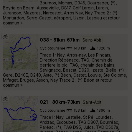
Bournos, Momas, D945, Bourgaber, (*),
Beyrie en Bearn, Aussevielle, D817, Golf Laroin, Laroin,
Jurançon, Mazeres, Narcastet, Arros Nay, Nay Trace 2 : (*)
Montardon, Serre-Castet, aéroport, Uzein, Lespiau et retour
commun »
038 - 81km-67km
Saint-Abit
Cyclotourisme
148 km
1320 m
Trace 1 : Nay, Arros-nay, Les Pindats,
Direction Rébénacq, TAG, Chemin de
derriere le pic, TAG, chemin des bains,
Sévignacq, Bescat, D920, Izeste, Bielle, (*)
Gere, D240E, D240, Aste, (*) Béon, Castet, Louvie, Ste Colome,
Mifaget, Bruges, Asson, Nay Trace 2 : (*) Béon et retour
commun »
021 - 80km-73km
Saint-Abit
Cyclotourisme
153 km
1360 m
Trace1 : Nay, Lestelle, St Pé, Lourdes,
Arcizac, Escoubes, TAG D807, Bourréac,
Paréac, (*), TAG D95, Julos, TAD D507a,