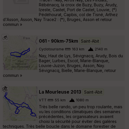
Rébénacq, la croix de Buzy, Buzy, Arudy,
Izeste, Castet, Port de Castet, Louvie, (*)
Pédéhourat, Capbis, col de Tisné, Arthez
d'Asson, Asson, Nay Trace2 : (*), Bruges, Asson et retour
commun »
061 - 90km-75km
Saint-Abit
Cyclotourisme
163 km
2140 m
Nay, Haut de Lys, Sévignacq, Arudy, Bois du
Bager, Lurbes, Escot, Marie-Blanque,
Louvie-Juzon, Bruges, Asson, Nay.
Sévignacq, Bielle, Marie-Blanque, retour
commun »
La Mourleuse 2013
Saint-Abit
VTT
55 km
1080 m
Très belle rando, un peu trop roulante, mais
vu les conditions climatiques des semaines
précédentes, les organisateurs avaient
choisi la sécurité pour éviter des galères
techniques. Très belle boucle dans le domaine forestier de