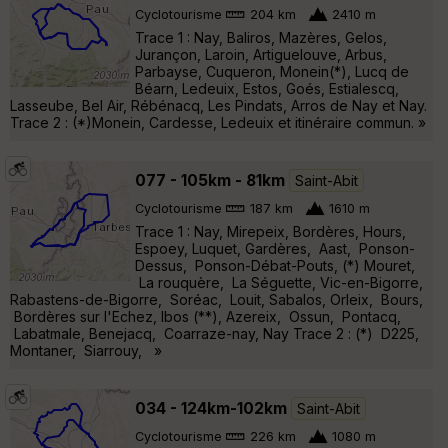
Cyclotourisme
204 km
2410 m
Trace 1 : Nay, Baliros, Mazères, Gelos,
Jurançon, Laroin, Artiguelouve, Arbus,
Parbayse, Cuqueron, Monein(*), Lucq de
Béarn, Ledeuix, Estos, Goés, Estialescq,
Lasseube, Bel Air, Rébénacq, Les Pindats, Arros de Nay et Nay.
Trace 2 : (*)Monein, Cardesse, Ledeuix et itinéraire commun. »
077 - 105km - 81km
Saint-Abit
Cyclotourisme
187 km
1610 m
Trace 1 : Nay, Mirepeix, Bordères, Hours,
Espoey, Luquet, Gardères, Aast, Ponson-
Dessus, Ponson-Débat-Pouts, (*) Mouret,
La rouquère, La Séguette, Vic-en-Bigorre,
Rabastens-de-Bigorre, Soréac, Louit, Sabalos, Orleix, Bours,
Bordères sur l'Echez, Ibos (**), Azereix, Ossun, Pontacq,
Labatmale, Benejacq, Coarraze-nay, Nay Trace 2 : (*) D225,
Montaner, Siarrouy, »
034 - 124km-102km
Saint-Abit
Cyclotourisme
226 km
1080 m