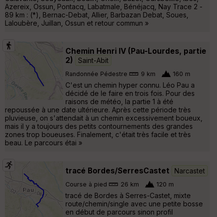
Azereix, Ossun, Pontacq, Labatmale, Bénéjacq, Nay Trace 2 -
89 km : (*), Bernac-Debat, Allier, Barbazan Debat, Soues,
Laloubère, Juillan, Ossun et retour commun »
Chemin Henri IV (Pau-Lourdes, partie
2)
Saint-Abit
Randonnée Pédestre
9 km
160 m
C'est un chemin hyper connu. Léo Pau a
décidé de le faire en trois fois. Pour des
raisons de météo, la partie 1 à été
repoussée à une date ultérieure. Après cette période très
pluvieuse, on s'attendait à un chemin excessivement boueux,
mais il y a toujours des petits contournements des grandes
zones trop boueuses. Finalement, c'était très facile et très
beau. Le parcours étai »
tracé Bordes/SerresCastet
Narcastet
Course à pied
26 km
120 m
tracé de Bordes à Serres-Castet, mixte
route/chemin/single avec une petite bosse
en début de parcours sinon profil