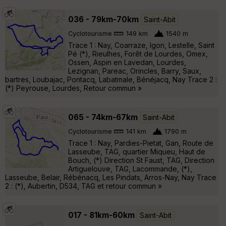
036 - 79km-70km
Saint-Abit
Cyclotourisme
149 km
1540 m
Trace 1 : Nay, Coarraze, Igon, Lestelle, Saint
Pé (*), Rieulhes, Forêt de Lourdes, Omex,
Ossen, Aspin en Lavedan, Lourdes,
Lezignan, Pareac, Orincles, Barry, Saux,
bartres, Loubajac, Pontacq, Labatmale, Bénéjacq, Nay Trace 2 :
(*) Peyrouse, Lourdes, Retour commun »
065 - 74km-67km
Saint-Abit
Cyclotourisme
141 km
1790 m
Trace 1 : Nay, Pardies-Pietat, Gan, Route de
Lasseube, TAG, quartier Miqueu, Haut de
Bouch, (*) Direction St Faust, TAG, Direction
Artiguelouve, TAG, Lacommande, (*),
Lasseube, Belair, Rébénacq, Les Pindats, Arros-Nay, Nay Trace
2 : (*), Aubertin, D534, TAG et retour commun »
017 - 81km-60km
Saint-Abit