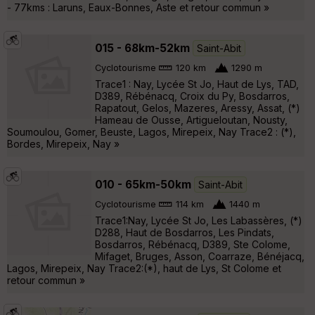
- 77kms : Laruns, Eaux-Bonnes, Aste et retour commun »
015 - 68km-52km
Saint-Abit
Cyclotourisme
120 km
1290 m
Trace1 : Nay, Lycée St Jo, Haut de Lys, TAD,
D389, Rébénacq, Croix du Py, Bosdarros,
Rapatout, Gelos, Mazeres, Aressy, Assat, (*)
Hameau de Ousse, Artigueloutan, Nousty,
Soumoulou, Gomer, Beuste, Lagos, Mirepeix, Nay Trace2 : (*),
Bordes, Mirepeix, Nay »
010 - 65km-50km
Saint-Abit
Cyclotourisme
114 km
1440 m
Trace1:Nay, Lycée St Jo, Les Labassères, (*)
D288, Haut de Bosdarros, Les Pindats,
Bosdarros, Rébénacq, D389, Ste Colome,
Mifaget, Bruges, Asson, Coarraze, Bénéjacq,
Lagos, Mirepeix, Nay Trace2:(*), haut de Lys, St Colome et
retour commun »