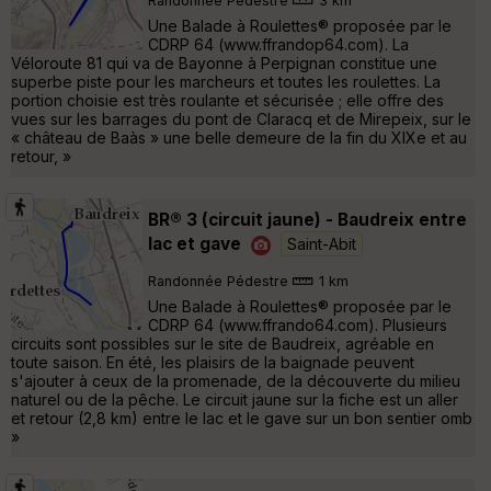
Randonnée Pédestre
3 km
Une Balade à Roulettes® proposée par le
CDRP 64 (www.ffrandop64.com). La
Véloroute 81 qui va de Bayonne à Perpignan constitue une
superbe piste pour les marcheurs et toutes les roulettes. La
portion choisie est très roulante et sécurisée ; elle offre des
vues sur les barrages du pont de Claracq et de Mirepeix, sur le
« château de Baàs » une belle demeure de la fin du XIXe et au
retour, »
BR® 3 (circuit jaune) - Baudreix entre
lac et gave
Saint-Abit
Randonnée Pédestre
1 km
Une Balade à Roulettes® proposée par le
CDRP 64 (www.ffrando64.com). Plusieurs
circuits sont possibles sur le site de Baudreix, agréable en
toute saison. En été, les plaisirs de la baignade peuvent
s'ajouter à ceux de la promenade, de la découverte du milieu
naturel ou de la pêche. Le circuit jaune sur la fiche est un aller
et retour (2,8 km) entre le lac et le gave sur un bon sentier omb
»