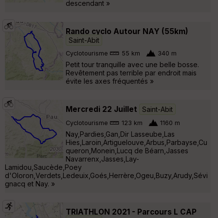
descendant »
Rando cyclo Autour NAY (55km)
Saint-Abit
Cyclotourisme
55 km
340 m
Petit tour tranquille avec une belle bosse.
Revêtement pas terrible par endroit mais
évite les axes fréquentés »
Mercredi 22 Juillet
Saint-Abit
Cyclotourisme
123 km
1160 m
Nay,Pardies,Gan,Dir Lasseube,Las
Hies,Laroin,Artiguelouve,Arbus,Parbayse,Cu
queron,Monein,Lucq de Béarn,Jasses
Navarrenx,Jasses,Lay-
Lamidou,Saucède,Poey
d'Oloron,Verdets,Ledeuix,Goés,Herrère,Ogeu,Buzy,Arudy,Sévi
gnacq et Nay. »
TRIATHLON 2021 - Parcours L CAP