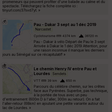
promeneurs qui peuvent profiter d'une balade au calme et du
spectacle. Téléchargez la fiche complète ici :
tinyurl.com/37svd7yt. »
Pau - Dakar 3 sept au 1 déc 2019
Narcastet
Cyclotourisme
4374 km
36120 m
Pau - Dakar à vélo Départ de Pau le 3 sept
Arrivée à Dakar le 1 déc 2019 Attention, pour
une raison inconnue il manque les derniers
jours au Sénégal sur ce récapitulatif! »
Le chemin Henry IV entre Pau et
Lourdes
Sendets
VTT
39 km
650 m
Parcours du célèbre chemin, sur les crêtes
face aux Pyrénées. Superbe, pas technique,
à la portée de tous avec un peu
d'entrainement (600m D à l'aller, 300m au retour). On a fait
l'aller-retour (68km) en ajoutant une petite variante autour du
lac de Lourdes. »