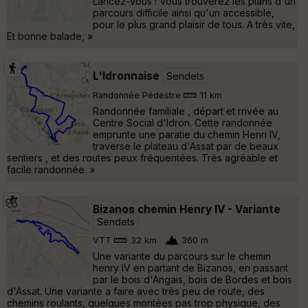
Lancez-vous ! Vous trouverez les plans d'un
parcours difficile ainsi qu'un accessible,
pour le plus grand plaisir de tous. A très vite,
Et bonne balade, »
L'Idronnaise
Sendets
Randonnée Pédestre
11 km
Randonnée familiale , départ et rrivée au
Centre Social d'Idron. Cette randonnée
emprunte une paratie du chemin Henri IV,
traverse le plateau d'Assat par de beaux
sentiers , et des routes peux fréquentées. Très agréable et
facile randonnée. »
Bizanos chemin Henry IV - Variante
Sendets
VTT
32 km
360 m
Une variante du parcours sur le chemin
henry IV en partant de Bizanos, en passant
par le bois d'Angais, bois de Bordes et bois
d'Assat. Une variante a faire avec très peu de route, des
chemins roulants, quelques montées pas trop physique, des