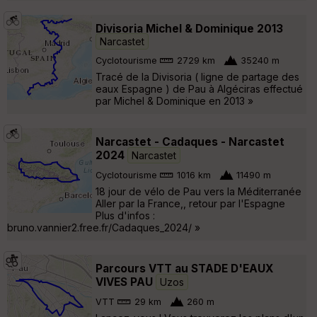
Divisoria Michel & Dominique 2013
Narcastet
Cyclotourisme
2729 km
35240 m
Tracé de la Divisoria ( ligne de partage des
eaux Espagne ) de Pau à Algéciras effectué
par Michel & Dominique en 2013 »
Narcastet - Cadaques - Narcastet
2024
Narcastet
Cyclotourisme
1016 km
11490 m
18 jour de vélo de Pau vers la Méditerranée
Aller par la France,, retour par l'Espagne
Plus d'infos :
bruno.vannier2.free.fr/Cadaques_2024/ »
Parcours VTT au STADE D'EAUX
VIVES PAU
Uzos
VTT
29 km
260 m