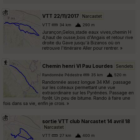
VTT 22/11/2017
Narcastet
VTT
34 km
290 m
Jurançon,Gelos,stade eaux vives,chemin H
4,haut de ousse,bois d'Angaïs et retour rive
droite du Gave jusqu'à Bizanos où on
retrouve l'itinéraire Aller pour rentrer. »
Chemin henri VI Pau Lourdes
Sendets
Randonnée Pédestre
35 km
520 m
Randonnée assez longue 34 KM . passage
sur les coteaux permettant une vue
extraordinaire sur les Pyrénées. Passage en
forêt. Un peu de bitume. Rando à faire une
fois dans sa vie, enfin je crois. »
sortie VTT club Narcastet 14 avril 18
Narcastet
VTT
27 km
400 m