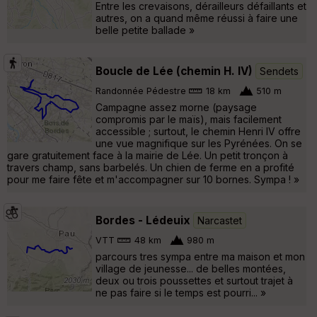
Entre les crevaisons, dérailleurs défaillants et
autres, on a quand même réussi à faire une
belle petite ballade »
Boucle de Lée (chemin H. IV)
Sendets
Randonnée Pédestre
18 km
510 m
Campagne assez morne (paysage
compromis par le maïs), mais facilement
accessible ; surtout, le chemin Henri IV offre
une vue magnifique sur les Pyrénées. On se
gare gratuitement face à la mairie de Lée. Un petit tronçon à
travers champ, sans barbelés. Un chien de ferme en a profité
pour me faire fête et m'accompagner sur 10 bornes. Sympa ! »
Bordes - Lédeuix
Narcastet
VTT
48 km
980 m
parcours tres sympa entre ma maison et mon
village de jeunesse... de belles montées,
deux ou trois poussettes et surtout trajet à
ne pas faire si le temps est pourri... »