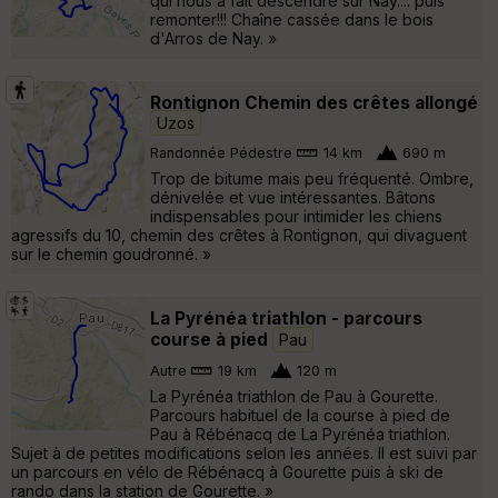
qui nous a fait descendre sur Nay.... puis
remonter!!! Chaîne cassée dans le bois
d'Arros de Nay. »
Rontignon Chemin des crêtes allongé
Uzos
Randonnée Pédestre
14 km
690 m
Trop de bitume mais peu fréquenté. Ombre,
dénivelée et vue intéressantes. Bâtons
indispensables pour intimider les chiens
agressifs du 10, chemin des crêtes à Rontignon, qui divaguent
sur le chemin goudronné. »
La Pyrénéa triathlon - parcours
course à pied
Pau
Autre
19 km
120 m
La Pyrénéa triathlon de Pau à Gourette.
Parcours habituel de la course à pied de
Pau à Rébénacq de La Pyrénéa triathlon.
Sujet à de petites modifications selon les années. Il est suivi par
un parcours en vélo de Rébénacq à Gourette puis à ski de
rando dans la station de Gourette. »