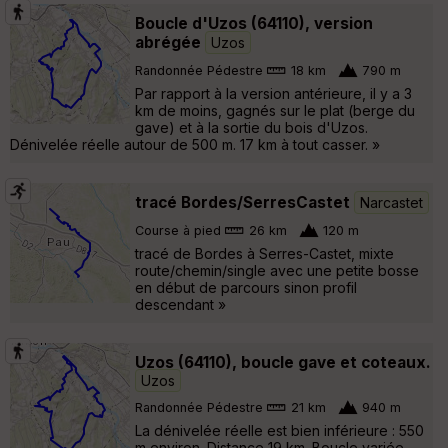
Boucle d'Uzos (64110), version
abrégée
Uzos
Randonnée Pédestre
18 km
790 m
Par rapport à la version antérieure, il y a 3
km de moins, gagnés sur le plat (berge du
gave) et à la sortie du bois d'Uzos.
Dénivelée réelle autour de 500 m. 17 km à tout casser. »
tracé Bordes/SerresCastet
Narcastet
Course à pied
26 km
120 m
tracé de Bordes à Serres-Castet, mixte
route/chemin/single avec une petite bosse
en début de parcours sinon profil
descendant »
Uzos (64110), boucle gave et coteaux.
Uzos
Randonnée Pédestre
21 km
940 m
La dénivelée réelle est bien inférieure : 550
m environ. Distance 19 km. Boucle variée,